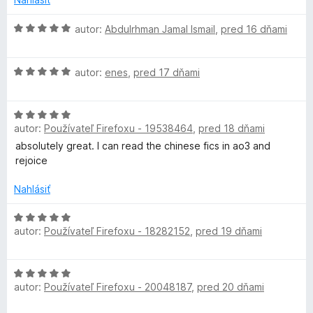
e
i
e
H
autor:
Abdulrhman Jamal Ismail
,
pred 16 dňami
s
:
o
5
d
z
H
n
autor:
enes
,
pred 17 dňami
5
o
o
d
t
H
n
e
autor:
Používateľ Firefoxu - 19538464
,
pred 18 dňami
o
o
n
d
t
i
absolutely great. I can read the chinese fics in ao3 and
n
e
e
rejoice
o
n
:
t
i
Nahlásiť
5
e
e
z
n
H
:
5
autor:
Používateľ Firefoxu - 18282152
,
pred 19 dňami
i
o
5
e
d
z
:
n
5
H
5
o
autor:
Používateľ Firefoxu - 20048187
,
pred 20 dňami
o
z
t
d
5
e