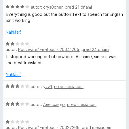
n
n
H
autor:
crys0oner
,
pred 21 dňami
o
i
o
t
Everything is good but the button Text to speech for English
e
d
e
isn't working
:
n
n
5
o
i
Nahlásiť
z
t
e
5
e
H
:
n
autor:
Používateľ Firefoxu - 20041205
,
pred 24 dňami
o
5
i
d
z
It stopped working out of nowhere. A shame, since it was
e
n
5
the best translator.
:
o
4
t
Nahlásiť
z
e
5
n
H
autor:
yzz1
,
pred mesiacom
i
o
e
d
H
:
n
autor:
Александр
,
pred mesiacom
o
2
o
d
z
t
H
n
5
e
autor:
Používateľ Firefoxu - 20027266
,
pred mesiacom
o
o
n