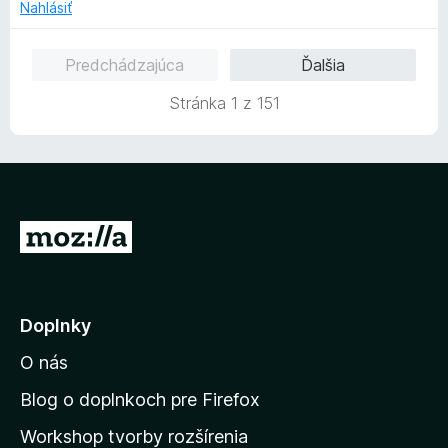
o
n
Nahlásiť
5
t
i
z
e
e
5
Predchádzajúca
Ďalšia
n
:
i
5
Stránka 1 z 151
e
z
:
5
1
z
5
P
r
e
j
Doplnky
s
O nás
ť
n
Blog o doplnkoch pre Firefox
a
Workshop tvorby rozšírenia