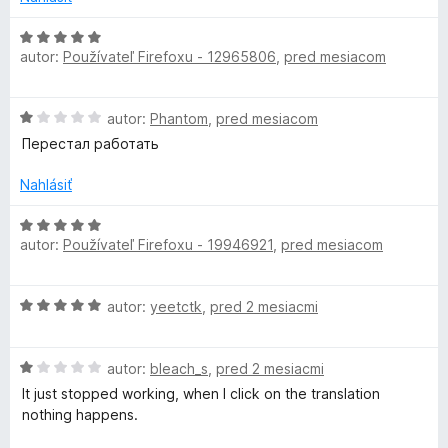
5
t
e
H
n
autor:
Používateľ Firefoxu - 12965806
,
pred mesiacom
o
i
d
e
n
H
:
autor:
Phantom
,
pred mesiacom
o
o
4
t
Перестал работать
d
z
e
n
5
n
Nahlásiť
o
i
t
H
e
e
autor:
Používateľ Firefoxu - 19946921
,
pred mesiacom
o
:
n
d
5
i
n
z
H
e
autor:
yeetctk
,
pred 2 mesiacmi
o
5
o
:
t
d
1
e
H
n
autor:
bleach_s
,
pred 2 mesiacmi
z
n
o
o
5
i
It just stopped working, when I click on the translation
d
t
e
nothing happens.
n
e
: