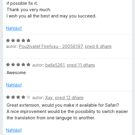
n
n
if possible fix it.
o
W
i
Thank you very much.
t
e
I wish you all the best and may you succeed.
e
:
P
n
5
Nahlásiť
i
z
-
e
H
5
:
autor:
Používateľ Firefoxu - 20056197
,
pred 6 dňami
o
5
T
d
z
n
H
5
autor:
bella5261
,
pred 11 dňami
o
r
o
t
Awesome
d
e
a
n
n
Nahlásiť
o
i
n
t
H
e
autor:
Xav
,
pred 12 dňami
e
o
:
Great extension, would you make it available for Safari?
n
d
5
s
A nice improvement would be the possibility to switch easier
i
n
z
the translation from one languge to another.
e
o
5
l
:
t
Nahlásiť
5