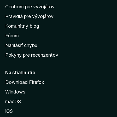
d
Centrum pre vývojárov
o
m
Pravidlá pre vývojárov
o
Komunitný blog
v
s
Fórum
k
Nahlásiť chybu
ú
Pokyny pre recenzentov
s
t
r
Na stiahnutie
á
Download Firefox
n
Windows
k
u
macOS
M
iOS
o