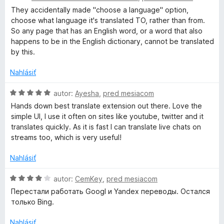
d
t
i
They accidentally made "choose a language" option,
n
e
e
choose what language it's translated TO, rather than from.
o
n
:
So any page that has an English word, or a word that also
t
i
3
happens to be in the English dictionary, cannot be translated
e
e
z
by this.
n
:
5
i
3
Nahlásiť
e
z
:
H
5
autor:
Ayesha
,
pred mesiacom
1
o
Hands down best translate extension out there. Love the
z
d
simple UI, I use it often on sites like youtube, twitter and it
5
n
translates quickly. As it is fast I can translate live chats on
o
streams too, which is very useful!
t
e
Nahlásiť
n
i
H
autor:
CemKey
,
pred mesiacom
e
o
Перестали работать Googl и Yandex переводы. Остался
:
d
только Bing.
5
n
z
o
Nahlásiť