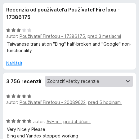
i
:
d
Recenzia od používateľa Používateľ Firefoxu -
4
a
e
,
17386175
č
8
F
d
z
H
i
5
autor:
Používateľ Firefoxu - 17386175
,
pred 3 mesiacmi
o
r
d
Taiwanese translation "Bing" half-broken and "Google" non-
o
n
e
functionality
o
f
p
t
Nahlásiť
o
e
x
l
n
3 756 recenzií
i
n
e
:
H
3
autor:
Používateľ Firefoxu - 20089622
,
pred 5 hodinami
o
k
z
d
5
n
u
H
autor:
AvHmT
,
pred 4 dňami
o
o
t
Very Nicely Please
T
d
e
Bing and Yandex stopped working