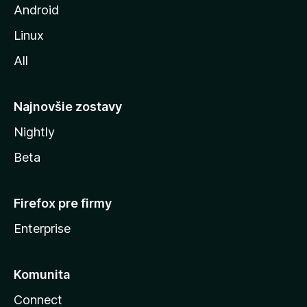
z
Android
i
Linux
l
All
l
y
Najnovšie zostavy
Nightly
Beta
Firefox pre firmy
Enterprise
Komunita
Connect