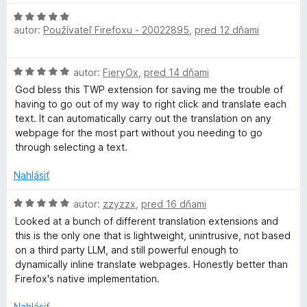
e
a
z
n
H
5
i
autor:
Používateľ Firefoxu - 20022895
,
pred 12 dňami
o
t
e
d
:
n
H
4
autor:
FieryOx
,
pred 14 dňami
o
e
o
z
t
God bless this TWP extension for saving me the trouble of
d
5
e
having to go out of my way to right click and translate each
W
n
n
text. It can automatically carry out the translation on any
o
i
webpage for the most part without you needing to go
e
t
e
through selecting a text.
e
:
n
b
5
Nahlásiť
i
z
e
H
5
autor:
zzyzzx
,
pred 16 dňami
P
:
o
Looked at a bunch of different translation extensions and
5
d
this is the only one that is lightweight, unintrusive, not based
a
z
n
on a third party LLM, and still powerful enough to
5
o
dynamically inline translate webpages. Honestly better than
g
t
Firefox's native implementation.
e
n
Nahlásiť