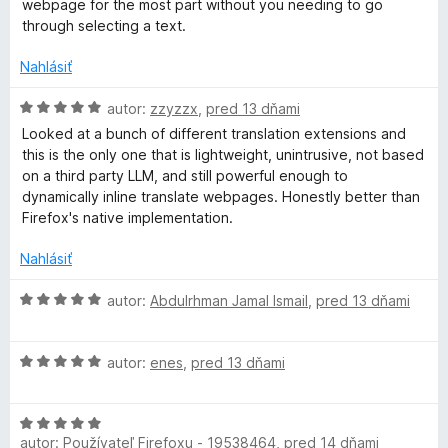
i
webpage for the most part without you needing to go
a
t
e
through selecting a text.
e
:
t
n
5
Nahlásiť
i
z
e
H
5
autor:
zzyzzx
,
pred 13 dňami
e
:
o
Looked at a bunch of different translation extensions and
5
d
this is the only one that is lightweight, unintrusive, not based
W
z
n
on a third party LLM, and still powerful enough to
5
o
dynamically inline translate webpages. Honestly better than
e
t
Firefox's native implementation.
e
b
n
Nahlásiť
i
e
H
autor:
Abdulrhman Jamal Ismail
,
pred 13 dňami
P
:
o
5
d
a
z
H
n
autor:
enes
,
pred 13 dňami
5
o
o
g
d
t
H
n
e
autor:
Používateľ Firefoxu - 19538464
,
pred 14 dňami
o
o
n