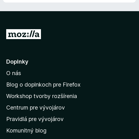
5
n
i
e
:
5
P
z
r
5
e
j
Doplnky
s
O nás
ť
n
Blog o doplnkoch pre Firefox
a
Workshop tvorby rozšírenia
d
Centrum pre vývojárov
o
m
Pravidlá pre vývojárov
o
Komunitný blog
v