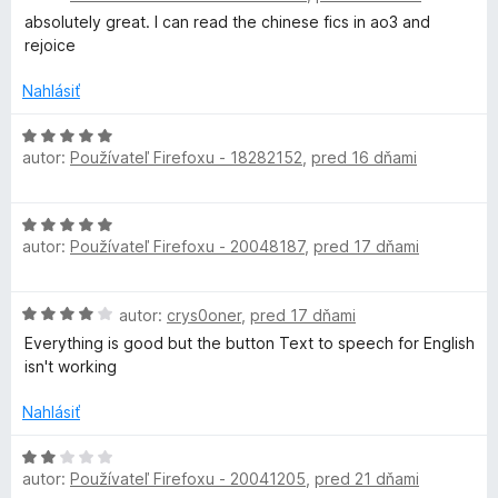
e
d
t
i
absolutely great. I can read the chinese fics in ao3 and
n
e
e
rejoice
s
o
n
:
t
i
Nahlásiť
5
e
e
z
n
H
:
5
autor:
Používateľ Firefoxu - 18282152
,
pred 16 dňami
i
o
5
e
d
z
:
n
5
H
5
o
autor:
Používateľ Firefoxu - 20048187
,
pred 17 dňami
o
z
t
d
5
e
n
n
H
autor:
crys0oner
,
pred 17 dňami
o
i
o
t
Everything is good but the button Text to speech for English
e
d
e
isn't working
:
n
n
5
o
i
Nahlásiť
z
t
e
5
e
H
:
n
autor:
Používateľ Firefoxu - 20041205
,
pred 21 dňami
o
5