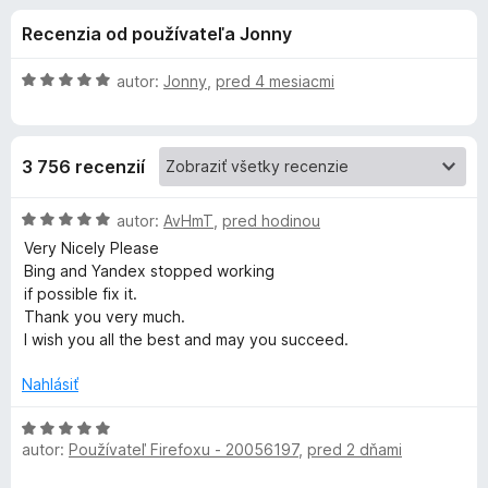
i
:
d
Recenzia od používateľa Jonny
4
a
e
,
č
8
H
autor:
Jonny
,
pred 4 mesiacmi
F
d
z
o
i
5
d
n
r
o
3 756 recenzií
o
e
t
f
p
e
H
autor:
AvHmT
,
pred hodinou
o
n
o
Very Nicely Please
x
l
i
d
Bing and Yandex stopped working
e
n
if possible fix it.
:
o
n
Thank you very much.
5
t
I wish you all the best and may you succeed.
z
e
k
5
n
Nahlásiť
i
u
e
H
:
autor:
Používateľ Firefoxu - 20056197
,
pred 2 dňami
o
T
5
d