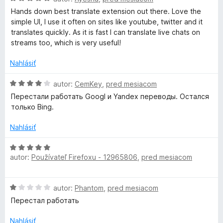
1
o
Hands down best translate extension out there. Love the
z
d
simple UI, I use it often on sites like youtube, twitter and it
5
n
translates quickly. As it is fast I can translate live chats on
o
streams too, which is very useful!
t
e
Nahlásiť
n
i
H
autor:
CemKey
,
pred mesiacom
e
o
Перестали работать Googl и Yandex переводы. Остался
:
d
только Bing.
5
n
z
o
Nahlásiť
5
t
e
H
n
autor:
Používateľ Firefoxu - 12965806
,
pred mesiacom
o
i
d
e
n
H
:
autor:
Phantom
,
pred mesiacom
o
o
4
t
Перестал работать
d
z
e
n
5
n
Nahlásiť