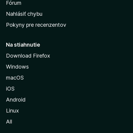
s
Fórum
k
Nahlásiť chybu
ú
Pokyny pre recenzentov
s
t
r
Na stiahnutie
á
Download Firefox
n
Windows
k
u
macOS
M
iOS
o
z
Android
i
Linux
l
All
l
y