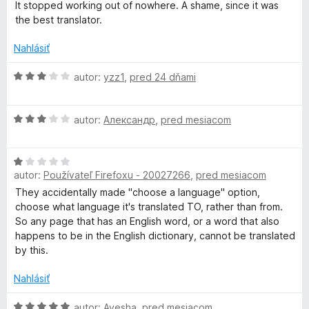
i
d
z
It stopped working out of nowhere. A shame, since it was
e
n
5
the best translator.
:
o
4
t
Nahlásiť
z
e
5
n
H
autor:
yzz1
,
pred 24 dňami
i
o
e
d
H
:
n
autor:
Александр
,
pred mesiacom
o
2
o
d
z
t
H
n
5
e
autor:
Používateľ Firefoxu - 20027266
,
pred mesiacom
o
o
n
d
t
i
They accidentally made "choose a language" option,
n
e
e
choose what language it's translated TO, rather than from.
o
n
:
So any page that has an English word, or a word that also
t
i
3
happens to be in the English dictionary, cannot be translated
e
e
z
by this.
n
:
5
i
3
Nahlásiť
e
z
:
H
5
autor:
Ayesha
,
pred mesiacom