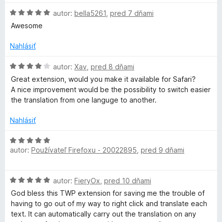
z
n
H
5
autor:
bella5261
,
pred 7 dňami
o
W
o
t
Awesome
d
e
P
n
n
Nahlásiť
o
i
-
t
H
e
autor:
Xav
,
pred 8 dňami
e
o
:
Great extension, would you make it available for Safari?
n
T
d
5
A nice improvement would be the possibility to switch easier
i
n
z
the translation from one languge to another.
e
o
5
r
:
t
Nahlásiť
5
e
a
z
n
H
5
i
autor:
Používateľ Firefoxu - 20022895
,
pred 9 dňami
o
n
e
d
:
n
H
4
autor:
FieryOx
,
pred 10 dňami
s
o
o
z
t
God bless this TWP extension for saving me the trouble of
d
5
e
having to go out of my way to right click and translate each
l
n
n
text. It can automatically carry out the translation on any
o