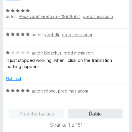
o
i
t
H
e
e
autor:
Používateľ Firefoxu - 19946921
,
pred mesiacom
o
:
n
d
5
i
n
z
H
e
autor:
yeetctk
,
pred mesiacom
o
5
o
:
t
d
1
e
H
n
autor:
bleach_s
,
pred mesiacom
z
n
o
o
5
i
It just stopped working, when I click on the translation
d
t
e
nothing happens.
n
e
:
o
n
Nahlásiť
5
t
i
z
e
e
H
autor:
rdtwo
,
pred mesiacom
5
n
:
o
i
5
d
e
z
n
Predchádzajúca
Ďalšia
:
5
o
1
t
Stránka 1 z 151
z
e