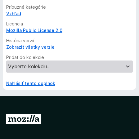
Príbuzné kategórie
Vzhľad
Licencia
Mozilla Public License 2.0
História verzií
Zobraziť všetky verzie
Pridať do kolekcie
Nahlásiť tento doplnok
P
r
e