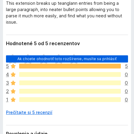
This extension breaks up teanglann entries from being a
large paragraph, into neater bullet points allowing you to
parse it much more easily, and find what you need without
issue.
Hodnotené 5 od 5 recenzentov
D
Ak chcete ohodnotiť toto rozšírenie, musíte sa prihlásiť
o
5
5
p
4
0
l
n
3
0
o
2
0
k
1
0
z
a
Prečítajte si 5 recenzií
t
i
a
ľ
Povolenia a údaje