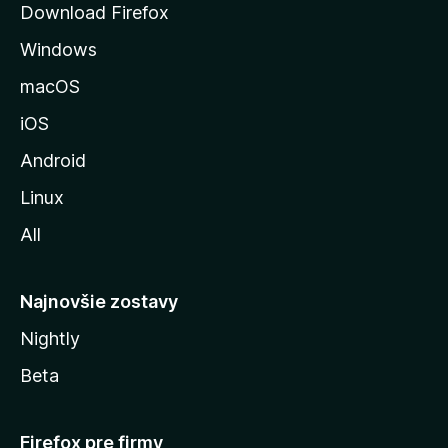
Download Firefox
n
Windows
k
u
macOS
M
iOS
o
z
Android
i
Linux
l
All
l
y
Najnovšie zostavy
Nightly
Beta
Firefox pre firmy