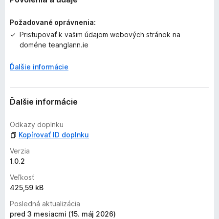
n
i
Požadované oprávnenia:
e
Pristupovať k vašim údajom webových stránok na
j
doméne teanglann.ie
e
o
Ďalšie informácie
h
o
d
n
Ďalšie informácie
o
t
Odkazy doplnku
e
Kopírovať ID doplnku
n
Verzia
ý
1.0.2
Veľkosť
425,59 kB
Posledná aktualizácia
pred 3 mesiacmi (15. máj 2026)