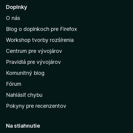
j
Doplnky
s
O nás
ť
n
Blog o doplnkoch pre Firefox
a
Workshop tvorby rozšírenia
d
Centrum pre vývojárov
o
m
Pravidlá pre vývojárov
o
Komunitný blog
v
s
Fórum
k
Nahlásiť chybu
ú
Pokyny pre recenzentov
s
t
r
Na stiahnutie
á