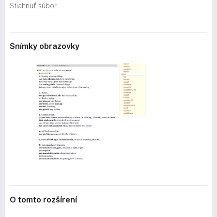
e
Stiahnuť súbor
d
n
a
i
č
a
F
Snímky obrazovky
i
r
e
f
o
x
O tomto rozšírení