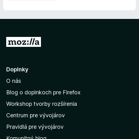
P
r
e
j
Doplnky
s
O nás
ť
n
Blog o doplnkoch pre Firefox
a
Workshop tvorby rozšírenia
d
Centrum pre vývojárov
o
m
Pravidlá pre vývojárov
o
Komunitný blog