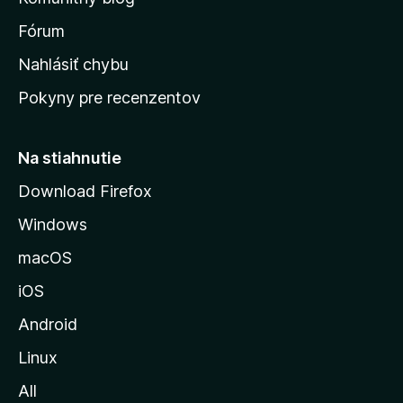
v
s
Fórum
k
Nahlásiť chybu
ú
Pokyny pre recenzentov
s
t
r
Na stiahnutie
á
Download Firefox
n
Windows
k
u
macOS
M
iOS
o
z
Android
i
Linux
l
All
l