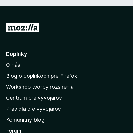
P
r
e
j
Doplnky
s
O nás
ť
n
Blog o doplnkoch pre Firefox
a
Workshop tvorby rozšírenia
d
Centrum pre vývojárov
o
m
Pravidlá pre vývojárov
o
Komunitný blog
v
s
Fórum