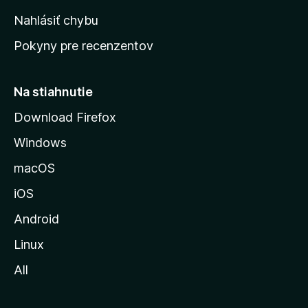
k
Nahlásiť chybu
ú
Pokyny pre recenzentov
s
t
r
Na stiahnutie
á
Download Firefox
n
Windows
k
u
macOS
M
iOS
o
z
Android
i
Linux
l
All
l
y