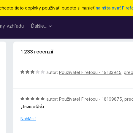
chcete tieto doplnky používať, budete si musieť
nainštalovať Firef
my vzhľadu
Ďalšie…
1 233 recenzií
H
autor:
Používateľ Firefoxu - 19133945
,
pre
o
d
n
o
H
autor:
Používateľ Firefoxu - 18169875
,
pre
t
o
Днище😁👍
e
d
n
n
Nahlásiť
i
o
e
t