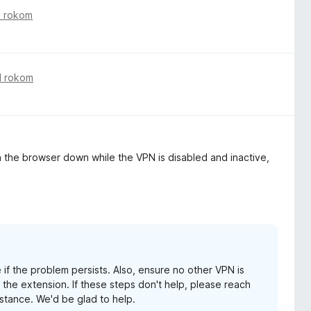
d rokom
d rokom
n the browser down while the VPN is disabled and inactive,
if the problem persists. Also, ensure no other VPN is
 the extension. If these steps don't help, please reach
istance. We'd be glad to help.