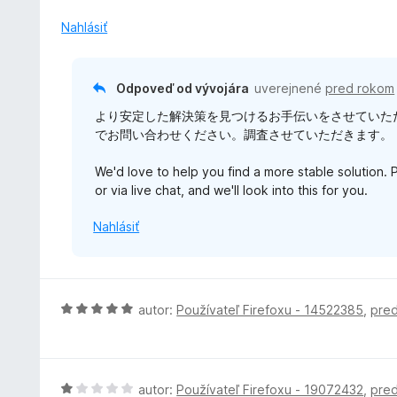
:
3
Nahlásiť
z
5
Odpoveď od vývojára
uverejnené
pred rokom
より安定した解決策を見つけるお手伝いをさせていただきます。
でお問い合わせください。調査させていただきます。
We'd love to help you find a more stable solution.
or via live chat, and we'll look into this for you.
Nahlásiť
H
autor:
Používateľ Firefoxu - 14522385
,
pre
o
d
n
o
H
autor:
Používateľ Firefoxu - 19072432
,
pre