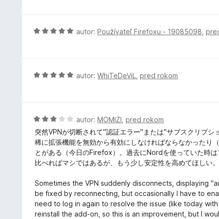
e
d
5
n
n
i
o
H
autor:
Používateľ Firefoxu - 19085098
,
pre
e
t
o
:
e
d
5
n
n
z
i
o
H
autor:
WhiTeDeViL
,
pred rokom
5
e
t
o
:
e
d
5
n
n
z
i
o
H
autor:
MOMIZI
,
pred rokom
5
e
t
o
突然VPNが切断されて"認証エラー"または"サブスクリプ
:
e
d
稀に拡張機能を無効から有効にしなければならなかったり（Br
5
n
n
とがある（今日のFirefox）。過去にNordを使ってい
z
i
o
比べればマシではあるが、もう少し安定性を高めてほしい
5
e
t
:
e
Sometimes the VPN suddenly disconnects, displaying "auth
5
n
be fixed by reconnecting, but occasionally I have to ena
z
i
need to log in again to resolve the issue (like today with
5
e
reinstall the add-on, so this is an improvement, but I woul