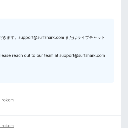
support@surfshark.com またはライブチャット
 Please reach out to our team at support@surfshark.com
d rokom
d rokom