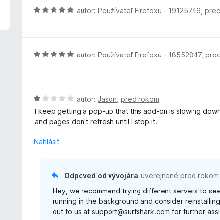
:
e
H
autor:
Používateľ Firefoxu - 19125746
,
pre
3
n
o
z
i
d
5
e
n
:
o
H
autor:
Používateľ Firefoxu - 18552847
,
pre
5
t
o
z
e
d
5
n
n
i
o
H
autor:
Jason
,
pred rokom
e
t
o
I keep getting a pop-up that this add-on is slowing dow
:
e
d
and pages don't refresh until I stop it.
5
n
n
z
i
o
Nahlásiť
5
e
t
:
e
5
n
Odpoveď od vývojára
uverejnené
pred rokom
z
i
5
Hey, we recommend trying different servers to see 
e
running in the background and consider reinstalling
:
out to us at support@surfshark.com for further ass
1