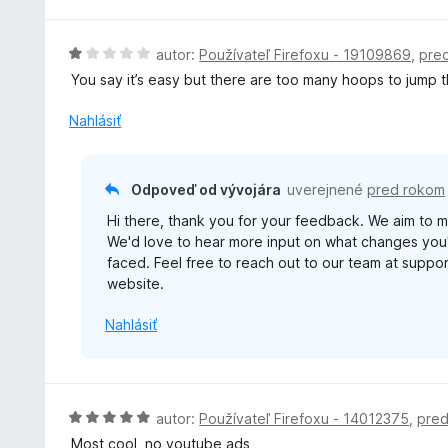
H
autor:
Používateľ Firefoxu - 19109869
,
pre
o
You say it’s easy but there are too many hoops to jump 
d
n
Nahlásiť
o
t
e
Odpoveď od vývojára
uverejnené
pred rokom
n
Hi there, thank you for your feedback. We aim to ma
i
We'd love to hear more input on what changes you'
e
faced. Feel free to reach out to our team at suppo
:
website.
1
z
Nahlásiť
5
H
autor:
Používateľ Firefoxu - 14012375
,
pre
o
Most cool, no youtube ads