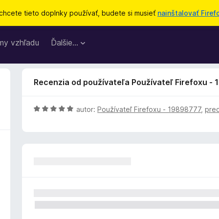
chcete tieto doplnky používať, budete si musieť
nainštalovať Firef
my vzhľadu
Ďalšie…
Recenzia od používateľa Používateľ Firefoxu -
H
autor:
Používateľ Firefoxu - 19898777
,
pre
o
d
n
o
t
e
n
i
e
: