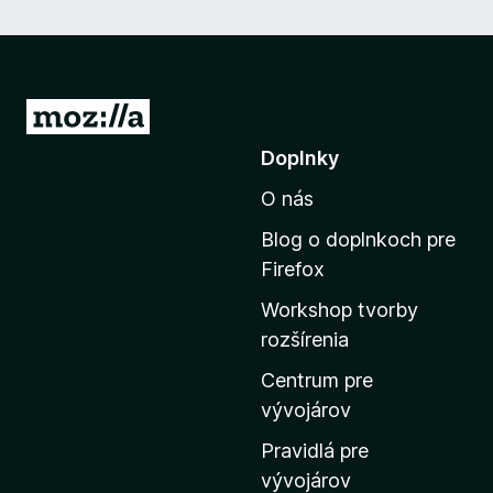
P
r
Doplnky
e
O nás
j
s
Blog o doplnkoch pre
ť
Firefox
n
Workshop tvorby
a
rozšírenia
d
o
Centrum pre
m
vývojárov
o
Pravidlá pre
v
vývojárov