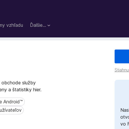
my vzhľadu
Ďalšie…
Stiahnu
v obchode služby
y a štatistiky hier.
re Android™
Android™
užívateľov
Nas
ívateľov
otvo
vo 