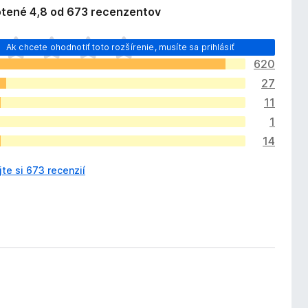
tené 4,8 od 673 recenzentov
Ak chcete ohodnotiť toto rozšírenie, musíte sa prihlásiť
620
27
11
1
14
jte si 673 recenzií