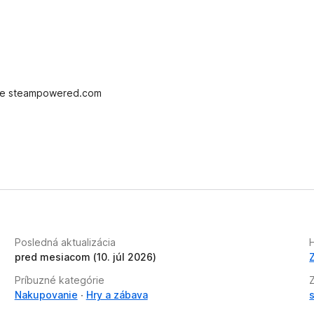
sion
h
o
d
n
o
t
éne steampowered.com
e
n
ý
Posledná aktualizácia
H
pred mesiacom (10. júl 2026)
Príbuzné kategórie
Nakupovanie
Hry a zábava