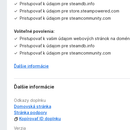
GitHub:
https://github.com/SteamDatabase/BrowserExten
Pristupovať k údajom pre steamdb.info
n
í
Pristupovať k údajom pre store.steampowered.com
Pristupovať k údajom pre steamcommunity.com
Voliteľné povolenia:
Pristupovať k vašim údajom webových stránok na dom
Pristupovať k údajom pre steamdb.info
Pristupovať k údajom pre steamcommunity.com
Ďalšie informácie
Ďalšie informácie
Odkazy doplnku
Domovská stránka
Stránka podpory
Kopírovať ID doplnku
Verzia