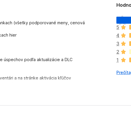
Hodno
D
ránkach (všetky podporované meny, cenová
o
5
p
kach hier
4
l
n
3
o
2
k
e úspechov podľa aktualizácie a DLC
1
z
a
Prečíta
t
nventári a na stránke aktivácia kľúčov
i
ých stránok
a
b.info
ľ
 ignorované hry priamo zo
steamdb.info
n
i
team a Augmented Steam
e
j
e
o