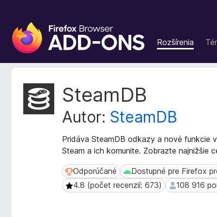
D
o
Rozšírenia
Té
p
l
n
k
M
SteamDB
y
e
t
p
Autor:
SteamDB
a
r
d
e
á
Pridáva SteamDB odkazy a nové funkcie 
p
t
Steam a ich komunite. Zobrazte najnižšie cen
r
a
e
r
Odporúčané
Dostupné pre Firefox p
Odporúčané
Dostupné pre Firefox pre 
h
o
4.8 (počet recenzií: 673)
108 916 po
4.8 (počet recenzií: 673)
108 916 použ
z
l
š
i
í
a