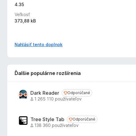
4.35
Veľkosť
373,88 kB
Nahlásiť tento doplnok
Ďalšie populárne rozšírenia
Dark Reader
Odporúčané
Odporúčané
1 265 110 používateľov
Tree Style Tab
Odporúčané
Odporúčané
138 360 používateľov