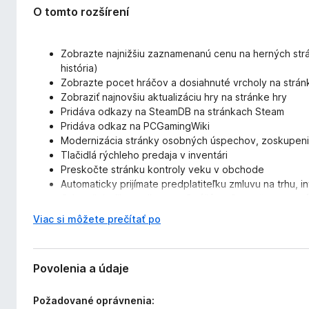
O tomto rozšírení
Zobrazte najnižšiu zaznamenanú cenu na herných st
história)
Zobrazte pocet hráčov a dosiahnuté vrcholy na strán
Zobraziť najnovšiu aktualizáciu hry na stránke hry
Pridáva odkazy na SteamDB na stránkach Steam
Pridáva odkaz na PCGamingWiki
Modernizácia stránky osobných úspechov, zoskupeni
Tlačidlá rýchleho predaja v inventári
Preskočte stránku kontroly veku v obchode
Automaticky prijímate predplatiteľku zmluvu na trhu, i
Odstraňuje filter odkazov „Opúšťate Steam“ z extern
Zvýraznite svoje vlastné hry, DLC a balíčky na
steamd
r
Viac si môžete prečítať po
Umožňuje zobrazovanie zoznamu prianí, sledované a
o
Veľa ďalších menších vylepšení a funkcií
z
Jednoduchšia a rýchlejšia alternatíva k Enhanced S
b
Povolenia a údaje
a
Komentáre vývojára
l
Požadované oprávnenia:
e