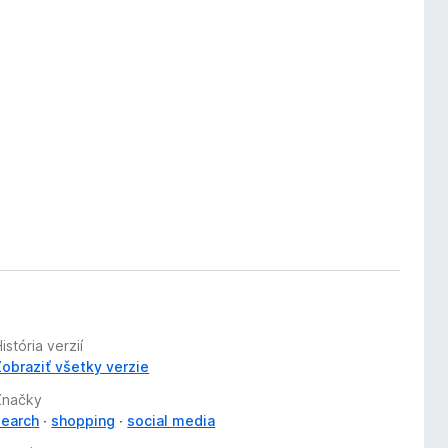
istória verzií
Zobraziť všetky verzie
Značky
search
shopping
social media