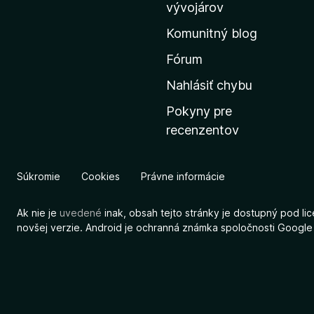
v
vývojárov
s
Komunitný blog
k
ú
Fórum
s
Nahlásiť chybu
t
Pokyny pre
r
recenzentov
á
n
k
Súkromie
Cookies
Právne informácie
u
M
Ak nie je
uvedené
inak, obsah tejto stránky je dostupný pod li
o
novšej verzie. Android je ochranná známka spoločnosti Google
z
i
l
l