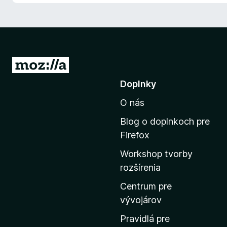
P
r
Doplnky
e
O nás
j
s
Blog o doplnkoch pre
ť
Firefox
n
Workshop tvorby
a
rozšírenia
d
o
Centrum pre
m
vývojárov
o
Pravidlá pre