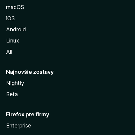
u
macOS
M
iOS
o
z
Android
i
Linux
l
All
l
y
Najnovšie zostavy
Nightly
Beta
Firefox pre firmy
Enterprise