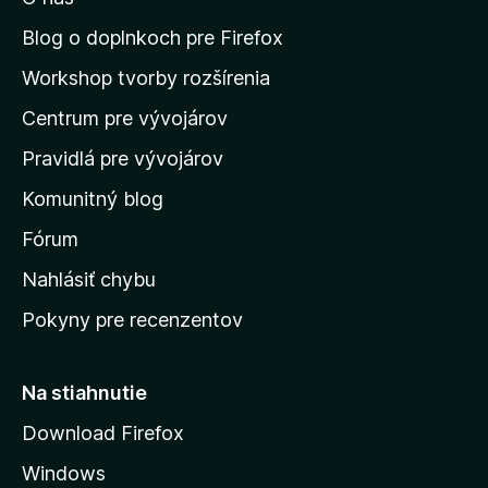
ť
n
Blog o doplnkoch pre Firefox
a
Workshop tvorby rozšírenia
d
Centrum pre vývojárov
o
m
Pravidlá pre vývojárov
o
Komunitný blog
v
s
Fórum
k
Nahlásiť chybu
ú
Pokyny pre recenzentov
s
t
r
Na stiahnutie
á
Download Firefox
n
Windows
k