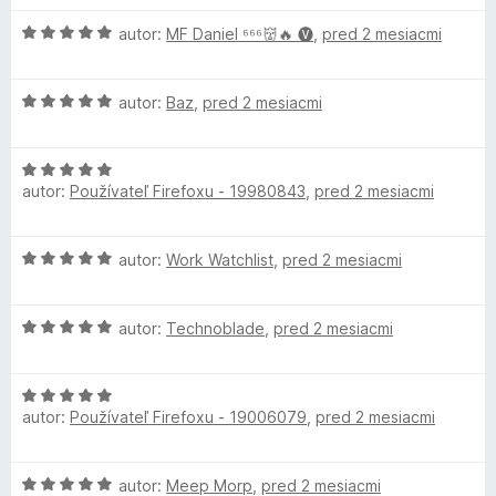
e
d
e
e
5
H
n
autor:
MF Daniel ⁶⁶⁶👹🔥 🅥
,
pred 2 mesiacmi
n
:
d
o
o
i
3
d
t
e
z
H
n
autor:
Baz
,
pred 2 mesiacmi
e
)
:
5
o
o
n
5
d
t
i
z
H
n
e
e
5
autor:
Používateľ Firefoxu - 19980843
,
pred 2 mesiacmi
o
o
n
:
d
t
i
5
n
e
e
z
H
autor:
Work Watchlist
,
pred 2 mesiacmi
o
n
:
5
o
t
i
5
d
e
e
z
H
n
autor:
Technoblade
,
pred 2 mesiacmi
n
:
5
o
o
i
5
d
t
e
z
H
n
e
:
5
autor:
Používateľ Firefoxu - 19006079
,
pred 2 mesiacmi
o
o
n
5
d
t
i
z
n
e
e
5
H
autor:
Meep Morp
,
pred 2 mesiacmi
o
n
: