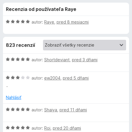
i
:
d
Recenzia od používateľa Raye
4
a
e
,
č
9
H
autor:
Raye
,
pred 8 mesiacmi
F
d
z
o
i
5
d
n
r
o
823 recenzií
o
e
t
f
p
e
H
autor:
Shortdeviant
,
pred 3 dňami
o
n
o
x
l
i
d
e
H
n
autor:
ew2004
,
pred 5 dňami
:
o
o
n
.
5
d
t
z
n
e
Nahlásiť
k
5
o
n
t
i
H
autor:
Shaiya
,
pred 11 dňami
u
e
e
o
n
:
d
S
i
5
H
n
autor:
Roi
,
pred 20 dňami