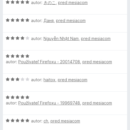
H
n
autor:
きのこ
,
pred mesiacom
e
:
a
5
o
o
n
5
d
t
i
z
y
H
n
autor:
Даня
,
pred mesiacom
e
e
5
o
o
n
:
(
d
t
i
5
H
n
autor:
Nguyễn Nhật Nam
,
pred mesiacom
e
e
z
o
o
n
:
5
A
d
t
i
5
H
n
e
e
z
n
autor:
Používateľ Firefoxu - 20014708
,
pred mesiacom
o
o
n
:
5
d
t
i
5
i
n
e
e
z
H
autor:
haitox
,
pred mesiacom
o
n
:
5
o
t
i
5
m
d
e
e
z
H
n
n
:
5
a
autor:
Používateľ Firefoxu - 19969748
,
pred mesiacom
o
o
i
4
d
t
e
z
t
n
e
:
5
H
autor:
ch
,
pred mesiacom
o
n
5
o
t
i
z