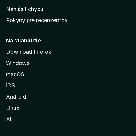
k
Nahlásiť chybu
ú
Pokyny pre recenzentov
s
t
r
Na stiahnutie
á
Download Firefox
n
Windows
k
u
macOS
M
iOS
o
z
Android
i
Linux
l
All
l
y