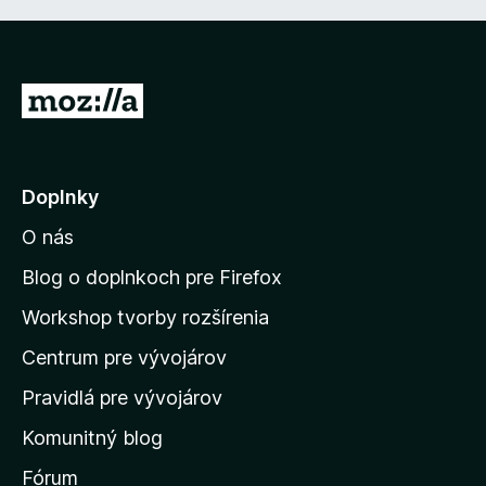
P
r
e
j
Doplnky
s
O nás
ť
n
Blog o doplnkoch pre Firefox
a
Workshop tvorby rozšírenia
d
Centrum pre vývojárov
o
m
Pravidlá pre vývojárov
o
Komunitný blog
v
s
Fórum