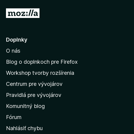
P
r
e
j
Doplnky
s
O nás
ť
n
Blog o doplnkoch pre Firefox
a
Workshop tvorby rozšírenia
d
Centrum pre vývojárov
o
m
Pravidlá pre vývojárov
o
Komunitný blog
v
s
Fórum
k
Nahlásiť chybu
ú