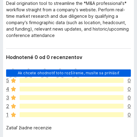
Deal origination tool to streamline the *M&A professional's*
workflow straight from a company's website. Perform real-
time market research and due diligence by qualifying a
company's firmographic data (such as location, headcount,
and funding), relevant news updates, and historic/upcoming
conference attendance
Hodnotené 0 od 0 recenzentov
D
Ak chcete ohodnotiť toto rozšírenie, musíte sa prihlásiť
o
5
0
p
4
0
l
n
3
0
o
2
0
k
1
0
z
a
Zatiaľ žiadne recenzie
t
i