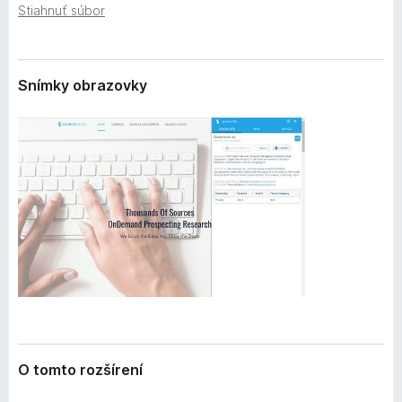
e
Stiahnuť súbor
d
n
a
i
č
a
F
Snímky obrazovky
i
r
e
f
o
x
O tomto rozšírení