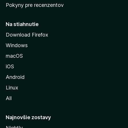
Pokyny pre recenzentov
s
t
r
Na stiahnutie
á
Download Firefox
n
Windows
k
u
macOS
M
iOS
o
z
Android
i
Linux
l
All
l
y
Najnovšie zostavy
Nightly