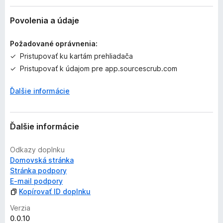
a
ľ
Povolenia a údaje
n
i
Požadované oprávnenia:
e
Pristupovať ku kartám prehliadača
j
Pristupovať k údajom pre app.sourcescrub.com
e
o
Ďalšie informácie
h
o
d
n
Ďalšie informácie
o
t
Odkazy doplnku
e
Domovská stránka
n
Stránka podpory
ý
E‑mail podpory
Kopírovať ID doplnku
Verzia
0.0.10