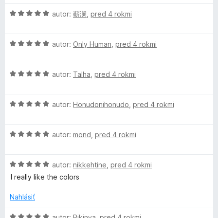
o
n
:
5
t
t
i
5
H
autor:
蕲澜
,
pred 4 rokmi
e
e
z
o
s
n
:
5
d
i
5
H
n
autor:
Only Human
,
pred 4 rokmi
e
z
u
o
o
:
5
d
t
5
H
n
autor:
Talha
,
pred 4 rokmi
e
n
z
o
o
n
5
d
t
i
e
H
n
autor:
Honudonihonudo
,
pred 4 rokmi
e
e
o
o
n
:
M
d
t
i
5
H
n
autor:
mond
,
pred 4 rokmi
e
e
z
o
o
n
:
5
i
d
t
i
5
H
n
autor:
nikkehtine
,
pred 4 rokmi
e
e
z
k
o
o
n
:
5
I really like the colors
d
t
i
5
u
n
e
e
z
Nahlásiť
o
n
:
5
t
i
5
H
autor:
Rikinya
,
pred 4 rokmi