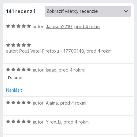
i
:
d
4
141 recenzií
a
e
,
č
9
H
autor:
Jamison2210
,
pred 4 rokmi
F
d
z
o
i
5
d
r
o
H
n
e
autor:
Používateľ Firefoxu - 17700148
,
pred 4 rokmi
o
o
f
d
p
t
o
n
e
H
autor:
Isaac
,
pred 4 rokmi
o
n
x
l
o
t
i
It's cool
d
e
e
n
n
n
Nahlásiť
:
o
i
5
t
k
H
e
autor:
Alaina
,
pred 4 rokmi
z
e
o
:
5
n
d
5
u
i
H
n
autor:
Yiren_Li
,
pred 4 rokmi
z
e
o
o
5
S
:
d
t