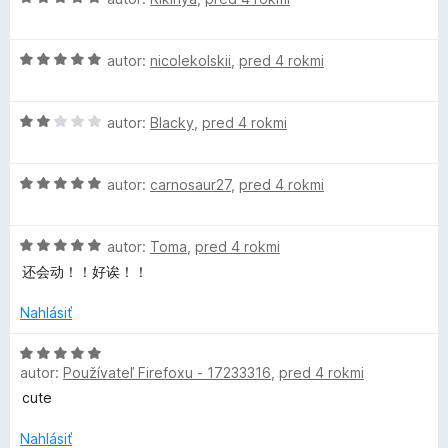
A
e
e
z
o
n
:
5
d
n
i
5
H
n
autor:
nicolekolskii
,
pred 4 rokmi
e
z
o
o
i
:
5
d
t
5
H
n
autor:
Blacky
,
pred 4 rokmi
e
z
m
o
o
n
5
d
t
i
H
n
autor:
carnosaur27
,
pred 4 rokmi
e
e
a
o
o
n
:
d
t
i
5
t
H
n
autor:
Toma
,
pred 4 rokmi
e
e
z
o
o
n
:
5
还会动！！好诶！！
e
d
t
i
5
n
e
e
z
Nahlásiť
o
n
:
5
d
t
i
2
H
e
e
autor:
Používateľ Firefoxu - 17233316
,
pred 4 rokmi
z
o
n
:
5
d
cute
i
5
n
e
z
o
Nahlásiť