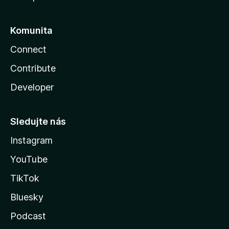
Komunita
Connect
Contribute
Developer
Sledujte nás
Instagram
YouTube
TikTok
Bluesky
Podcast