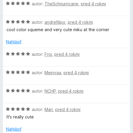
5
H
n
autor:
TheSchnurricane
,
pred 4 rokmi
e
l
z
o
o
n
5
d
t
i
H
n
autor:
andrefilipx
,
pred 4 rokmi
e
e
e
o
o
n
:
cool color squeme and very cute miku at the corner
d
t
i
5
e
n
e
e
z
Nahlásiť
o
n
:
5
p
t
i
5
H
autor:
Froi
,
pred 4 rokmi
e
e
z
o
n
:
i
5
d
i
5
H
n
autor:
Meinyaa
,
pred 4 rokmi
e
z
o
o
n
:
5
d
t
5
H
n
autor:
NCHP
,
pred 4 rokmi
e
g
z
o
o
n
5
d
t
i
H
H
n
autor:
Mari
,
pred 4 rokmi
e
e
o
o
n
:
It's really cute
d
t
i
5
a
n
e
e
z
Nahlásiť