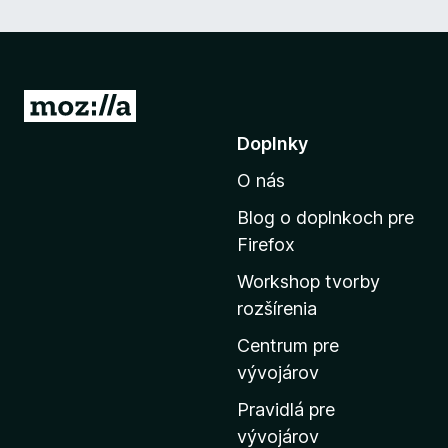
P
r
Doplnky
e
O nás
j
s
Blog o doplnkoch pre
ť
Firefox
n
Workshop tvorby
a
rozšírenia
d
o
Centrum pre
m
vývojárov
o
Pravidlá pre
v
vývojárov