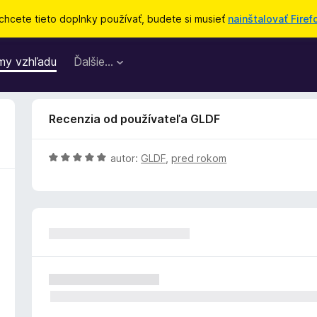
chcete tieto doplnky používať, budete si musieť
nainštalovať Firef
my vzhľadu
Ďalšie…
Recenzia od používateľa GLDF
H
autor:
GLDF
,
pred rokom
o
d
n
o
t
e
n
i
e
: