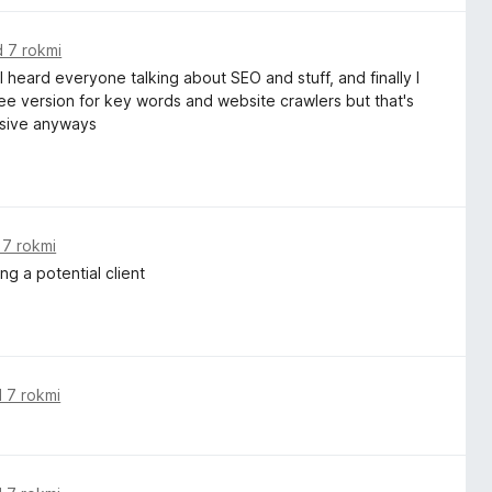
 7 rokmi
 heard everyone talking about SEO and stuff, and finally I
ree version for key words and website crawlers but that's
nsive anyways
 7 rokmi
g a potential client
 7 rokmi