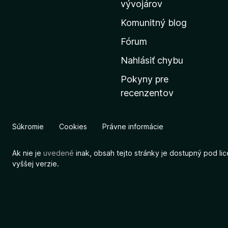
vývojárov
s
Komunitný blog
k
ú
Fórum
s
Nahlásiť chybu
t
Pokyny pre
r
recenzentov
á
n
k
Súkromie
Cookies
Právne informácie
u
M
Ak nie je
uvedené
inak, obsah tejto stránky je dostupný pod li
o
vyššej verzie.
z
i
l
l