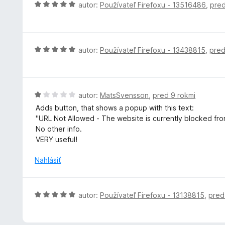
H
5
autor:
Používateľ Firefoxu - 13516486
,
pred
n
o
i
d
e
n
:
o
H
autor:
Používateľ Firefoxu - 13438815
,
pred
5
t
o
z
e
d
5
n
n
i
o
H
autor:
MatsSvensson
,
pred 9 rokmi
e
t
o
Adds button, that shows a popup with this text:
:
e
d
"URL Not Allowed - The website is currently blocked fro
5
n
n
No other info.
z
i
o
VERY useful!
5
e
t
:
e
Nahlásiť
5
n
z
i
5
e
H
autor:
Používateľ Firefoxu - 13138815
,
pred
:
o
1
d
z