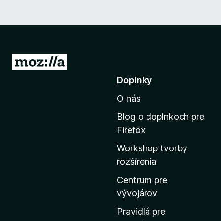
P
r
Doplnky
e
O nás
j
s
Blog o doplnkoch pre
ť
Firefox
n
Workshop tvorby
a
rozšírenia
d
o
Centrum pre
m
vývojárov
o
Pravidlá pre
v