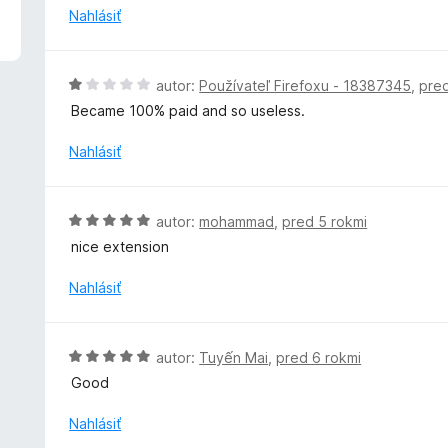
5
n
Nahlásiť
z
o
5
t
e
H
autor:
Používateľ Firefoxu - 18387345
,
pred
n
o
Became 100% paid and so useless.
i
d
e
n
Nahlásiť
:
o
1
t
z
e
H
5
autor:
mohammad
,
pred 5 rokmi
n
o
nice extension
i
d
e
n
Nahlásiť
:
o
1
t
z
e
H
5
autor:
Tuyến Mai
,
pred 6 rokmi
n
o
Good
i
d
e
n
Nahlásiť
:
o