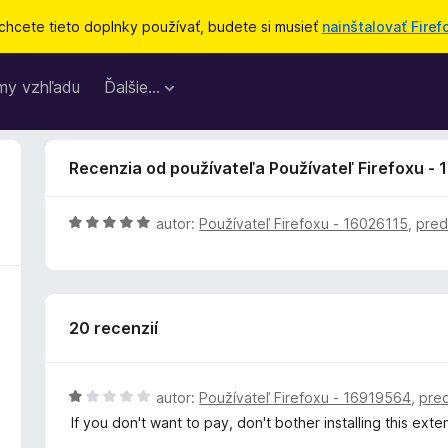
chcete tieto doplnky používať, budete si musieť
nainštalovať Firef
my vzhľadu
Ďalšie…
Recenzia od používateľa Používateľ Firefoxu -
H
autor:
Používateľ Firefoxu - 16026115
,
pred
o
d
n
o
20 recenzií
t
e
n
i
H
autor:
Používateľ Firefoxu - 16919564
,
pred
e
o
If you don't want to pay, don't bother installing this exte
:
d