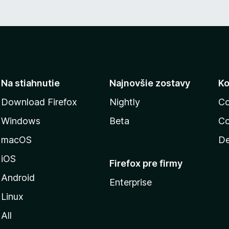
n
5
o
t
e
n
i
e
:
Na stiahnutie
Najnovšie zostavy
Ko
5
z
Download Firefox
Nightly
Co
5
Windows
Beta
Co
macOS
De
iOS
Firefox pre firmy
Android
Enterprise
Linux
All