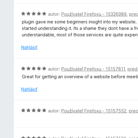
5
t
z
e
H
5
autor:
Používateľ Firefoxu - 15326989
,
pred
n
o
plugin gave me some beginners insight into my website. I
i
d
started understanding it. Its a shame they dont have a f
e
n
understandable, most of those services are quite expe
:
o
5
t
Nahlásiť
z
e
5
n
i
H
autor:
Používateľ Firefoxu - 15157811
,
pred
e
o
Great for getting an overview of a website before meetin
:
d
5
n
Nahlásiť
z
o
5
t
e
H
autor:
Používateľ Firefoxu - 15157552
,
pred
n
o
i
d
e
n
:
o