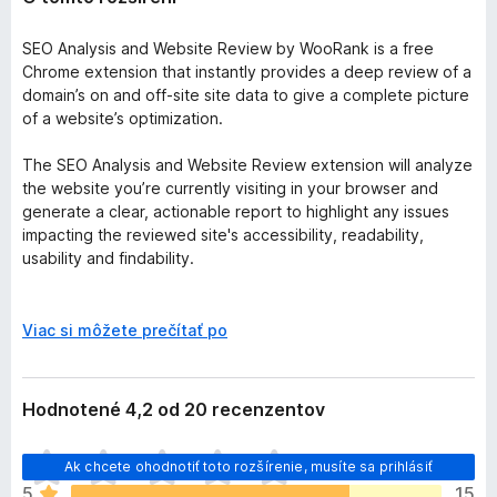
SEO Analysis and Website Review by WooRank is a free
Chrome extension that instantly provides a deep review of a
domain’s on and off-site site data to give a complete picture
of a website’s optimization.
The SEO Analysis and Website Review extension will analyze
the website you’re currently visiting in your browser and
generate a clear, actionable report to highlight any issues
impacting the reviewed site's accessibility, readability,
usability and findability.
The WooRank data available in the extension will help you
improve your own website’s marketing performance. You can
r
Viac si môžete prečítať po
also review someone else’s website to view a competitor’s
o
backlinks or see what technology a potential sales lead is
z
using on their site.
b
Hodnotené 4,2 od 20 recenzentov
a
Data analyzed by the extension includes:
l
D
Ak chcete ohodnotiť toto rozšírenie, musíte sa prihlásiť
e
o
Search engine optimization
5
n
15