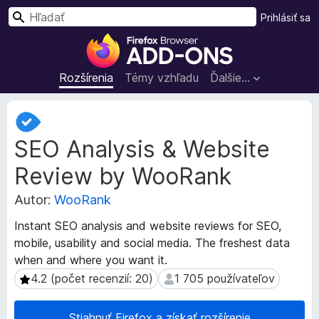
H
Prihlásiť sa
ľ
D
a
o
d
p
Rozšírenia
Témy vzhľadu
Ďalšie…
a
l
ť
n
M
k
e
SEO Analysis & Website
t
y
a
p
Review by WooRank
d
r
á
e
Autor:
WooRank
t
p
a
Instant SEO analysis and website reviews for SEO,
r
r
mobile, usability and social media. The freshest data
e
o
when and where you want it.
z
h
š
4.2 (počet recenzií: 20)
1 705 používateľov
4.2 (počet recenzií: 20)
1 705 používateľov
l
í
i
r
a
Stiahnuť Firefox a získať rozšírenie