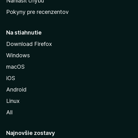
Nahlásiť chybu
ú
Pokyny pre recenzentov
s
t
r
Na stiahnutie
á
Download Firefox
n
Windows
k
u
macOS
M
iOS
o
z
Android
i
Linux
l
All
l
y
Najnovšie zostavy