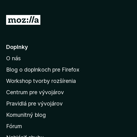
n
i
5
o
e
z
t
:
5
P
e
4
r
n
,
i
e
6
e
z
j
Doplnky
:
5
s
4
O nás
,
ť
5
n
Blog o doplnkoch pre Firefox
z
a
5
Workshop tvorby rozšírenia
d
Centrum pre vývojárov
o
m
Pravidlá pre vývojárov
o
Komunitný blog
v
s
Fórum
k