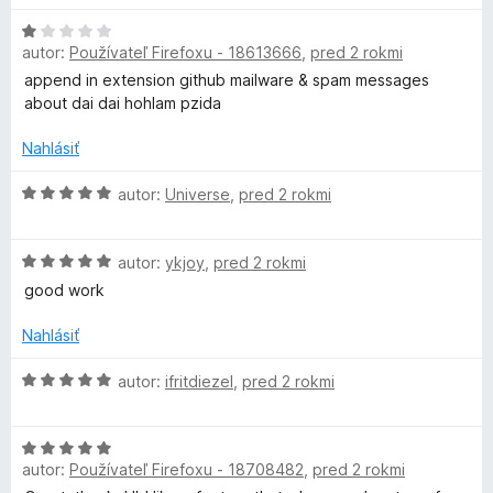
n
d
5
i
H
n
z
e
autor:
Používateľ Firefoxu - 18613666
,
pred 2 rokmi
o
o
5
:
d
t
append in extension github mailware & spam messages
5
n
e
about dai dai hohlam pzida
z
o
n
5
t
i
Nahlásiť
e
e
n
H
:
autor:
Universe
,
pred 2 rokmi
i
o
1
e
d
z
H
:
n
autor:
ykjoy
,
pred 2 rokmi
5
o
1
o
good work
d
z
t
n
5
e
Nahlásiť
o
n
t
i
H
autor:
ifritdiezel
,
pred 2 rokmi
e
e
o
n
:
d
i
5
H
n
e
autor:
Používateľ Firefoxu - 18708482
,
pred 2 rokmi
z
o
o
: