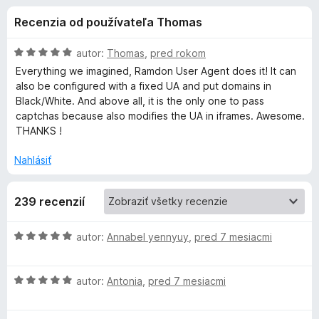
i
:
d
Recenzia od používateľa Thomas
4
a
e
z
č
5
H
autor:
Thomas
,
pred rokom
F
d
o
Everything we imagined, Ramdon User Agent does it! It can
i
d
also be configured with a fixed UA and put domains in
n
r
Black/White. And above all, it is the only one to pass
o
o
e
captchas because also modifies the UA in iframes. Awesome.
t
THANKS !
f
p
e
o
n
Nahlásiť
x
l
i
e
239 recenzií
:
n
5
z
H
autor:
Annabel yennyuy
,
pred 7 mesiacmi
k
5
o
d
u
H
n
autor:
Antonia
,
pred 7 mesiacmi
o
o
R
d
t