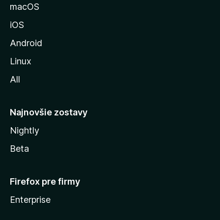
u
macOS
M
iOS
o
z
Android
i
Linux
l
All
l
y
Najnovšie zostavy
Nightly
Beta
Firefox pre firmy
Enterprise