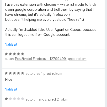
i
d
5
I use this extension with chrome + white list mode to trick
e
n
z
damn google corporation and troll them by saying that I
n
t
o
5
have chrome, but it's actually firefox >:-)
i
t
but dosen't helping me avoid yt studio "freeze" :(
e
c
e
:
n
Actually I'm disabled fake User Agent on Gapps, because
4
h
i
this can logout me from Google account.
z
e
5
:
Nahlásiť
e
5
z
H
r
autor:
Používateľ Firefoxu - 12799499
,
pred rokom
5
o
d
)
n
H
autor:
leaf
,
pred rokom
o
o
t
Nice
d
e
n
n
Nahlásiť
o
i
t
H
e
autor:
mandy
,
pred 2 rokmi
e
o
: