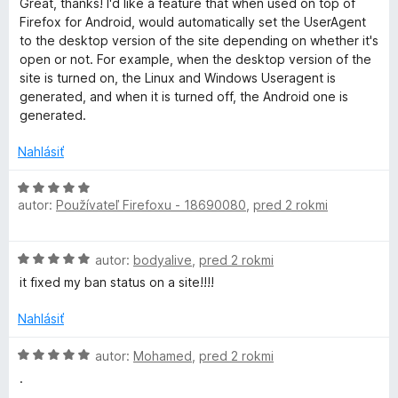
5
d
t
Great, thanks! I'd like a feature that when used on top of
5
n
e
Firefox for Android, would automatically set the UserAgent
z
o
n
to the desktop version of the site depending on whether it's
5
t
i
open or not. For example, when the desktop version of the
e
e
site is turned on, the Linux and Windows Useragent is
n
:
generated, and when it is turned off, the Android one is
i
5
generated.
e
z
:
5
Nahlásiť
5
z
H
autor:
Používateľ Firefoxu - 18690080
,
pred 2 rokmi
5
o
d
n
H
autor:
bodyalive
,
pred 2 rokmi
o
o
t
it fixed my ban status on a site!!!!
d
e
n
n
Nahlásiť
o
i
t
H
e
autor:
Mohamed
,
pred 2 rokmi
e
o
:
.
n
d
5