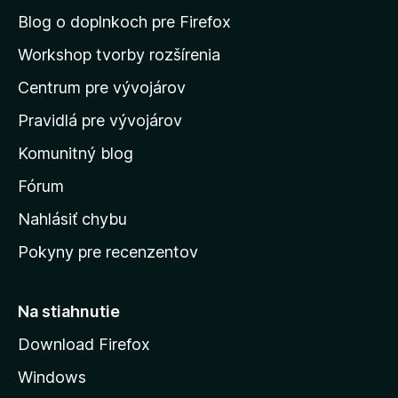
n
Blog o doplnkoch pre Firefox
a
Workshop tvorby rozšírenia
d
Centrum pre vývojárov
o
m
Pravidlá pre vývojárov
o
Komunitný blog
v
s
Fórum
k
Nahlásiť chybu
ú
Pokyny pre recenzentov
s
t
r
Na stiahnutie
á
Download Firefox
n
Windows
k