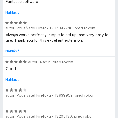
n
:
d
Fantastic software
-
i
5
n
e
z
o
Nahlásiť
A
:
5
t
5
e
H
z
autor:
Používateľ Firefoxu - 14347746
,
pred rokom
n
o
g
5
i
d
Always works perfectly, simple to set up, and very easy to
e
n
use. Thank You for this excellent extension.
e
:
o
5
t
Nahlásiť
n
z
e
5
n
H
autor:
Alamin
,
pred rokom
t
i
o
Good
e
d
:
n
Nahlásiť
(
5
o
z
t
H
S
5
e
autor:
Používateľ Firefoxu - 18939959
,
pred rokom
o
n
d
w
i
n
H
e
o
autor:
Používateľ Firefoxu - 18205130
,
pred rokom
o
:
t