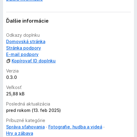
n
o
t
Ďalšie informácie
e
n
Odkazy doplnku
ý
Domovská stránka
Stránka podpory
E‑mail podpory
Kopírovať ID doplnku
Verzia
0.3.0
Veľkosť
25,88 kB
Posledná aktualizácia
pred rokom (13. feb 2025)
Príbuzné kategórie
Správa sťahovania
Fotografie, hudba a videá
Hry a zábava