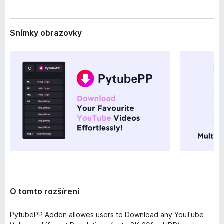
e
d
n
a
i
Snímky obrazovky
č
a
F
i
r
e
f
o
x
O tomto rozšírení
PytubePP Addon allowes users to Download any YouTube