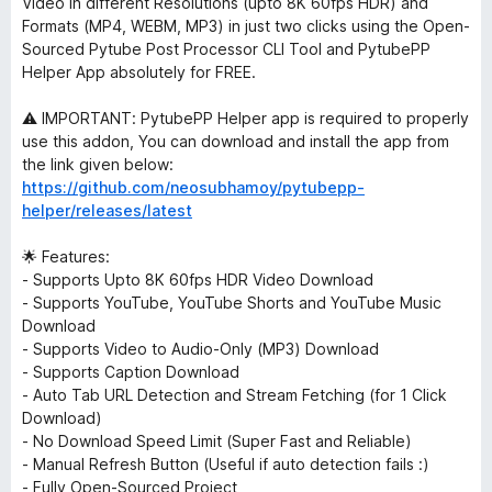
Video in different Resolutions (upto 8K 60fps HDR) and
Formats (MP4, WEBM, MP3) in just two clicks using the Open-
Sourced Pytube Post Processor CLI Tool and PytubePP
Helper App absolutely for FREE.
⚠️ IMPORTANT: PytubePP Helper app is required to properly
use this addon, You can download and install the app from
the link given below:
https://github.com/neosubhamoy/pytubepp-
helper/releases/latest
🌟 Features:
- Supports Upto 8K 60fps HDR Video Download
- Supports YouTube, YouTube Shorts and YouTube Music
Download
- Supports Video to Audio-Only (MP3) Download
- Supports Caption Download
- Auto Tab URL Detection and Stream Fetching (for 1 Click
Download)
- No Download Speed Limit (Super Fast and Reliable)
- Manual Refresh Button (Useful if auto detection fails :)
- Fully Open-Sourced Project