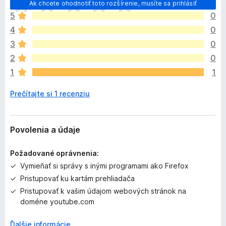
D
Ak chcete ohodnotiť toto rozšírenie, musíte sa prihlásiť
o
5
0
p
4
0
l
n
3
0
o
2
0
k
1
1
z
a
Prečítajte si 1 recenziu
t
i
a
ľ
Povolenia a údaje
n
i
Požadované oprávnenia:
e
Vymieňať si správy s inými programami ako Firefox
j
Pristupovať ku kartám prehliadača
e
o
Pristupovať k vašim údajom webových stránok na
h
doméne youtube.com
o
d
Ďalšie informácie