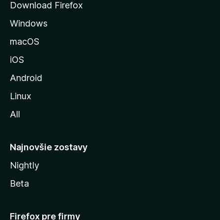
Download Firefox
n
Windows
k
u
macOS
M
iOS
o
z
Android
i
Linux
l
All
l
y
Najnovšie zostavy
Nightly
Beta
Firefox pre firmy