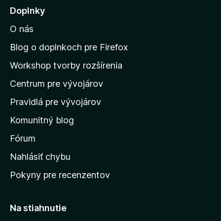
j
Doplnky
s
O nás
ť
n
Blog o doplnkoch pre Firefox
a
Workshop tvorby rozšírenia
d
Centrum pre vývojárov
o
m
Pravidlá pre vývojárov
o
Komunitný blog
v
s
Fórum
k
Nahlásiť chybu
ú
Pokyny pre recenzentov
s
t
r
Na stiahnutie
á