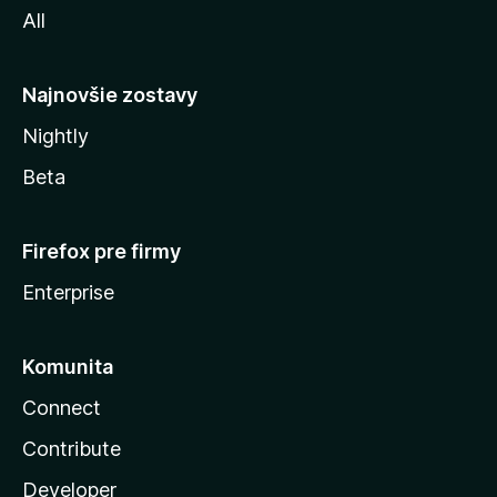
All
l
y
Najnovšie zostavy
Nightly
Beta
Firefox pre firmy
Enterprise
Komunita
Connect
Contribute
Developer