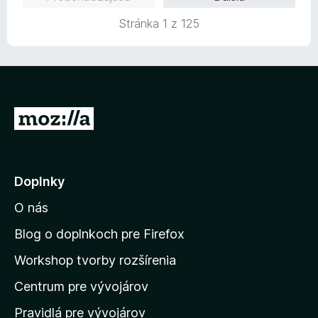
:
n
5
Stránka 1 z 125
i
z
e
5
:
5
z
5
P
r
e
j
Doplnky
s
O nás
ť
n
Blog o doplnkoch pre Firefox
a
Workshop tvorby rozšírenia
d
Centrum pre vývojárov
o
m
Pravidlá pre vývojárov