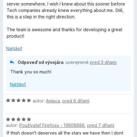
n
:
d
server somewhere. I wish I knew about this sooner before
i
5
n
r
Tech companies already knew everything about me. Still,
e
z
o
this is a step in the right direction.
:
5
t
i
5
e
The team is awesome and thanks for developing a great
z
n
product!
v
5
i
e
Nahlásiť
a
:
5
Odpoveď od vývojára
uverejnené
pred 3 dňami
z
c
Thank you so much!
5
y
Nahlásiť
B
H
autor:
Amisca
,
pred 6 dňami
o
a
d
H
n
autor:
Používateľ Firefoxu - 19808886
,
pred 7 dňami
o
o
d
d
t
If thish doesn't deserves all the stars we have then I dont