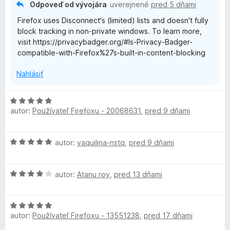
e
Odpoveď od vývojára
uverejnené
pred 5 dňami
n
Firefox uses Disconnect's (limited) lists and doesn't fully
i
block tracking in non-private windows. To learn more,
e
visit https://privacybadger.org/#Is-Privacy-Badger-
:
compatible-with-Firefox%27s-built-in-content-blocking
3
z
Nahlásiť
5
H
autor:
Používateľ Firefoxu - 20068631
,
pred 9 dňami
o
d
n
H
autor:
vaquilina-nstq
,
pred 9 dňami
o
o
t
d
e
H
n
autor:
Atanu roy
,
pred 13 dňami
n
o
o
i
d
t
e
H
n
e
:
autor:
Používateľ Firefoxu - 13551238
,
pred 17 dňami
o
o
n
5
d
t
i