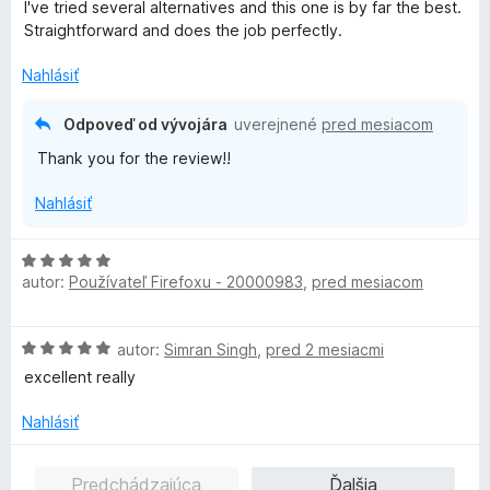
o
o
n
I've tried several alternatives and this one is by far the best.
5
d
t
i
Straightforward and does the job perfectly.
z
n
e
e
5
o
n
:
Nahlásiť
t
i
5
e
e
z
Odpoveď od vývojára
uverejnené
pred mesiacom
n
:
5
Thank you for the review!!
i
4
e
z
Nahlásiť
:
5
5
z
H
5
autor:
Používateľ Firefoxu - 20000983
,
pred mesiacom
o
d
n
H
autor:
Simran Singh
,
pred 2 mesiacmi
o
o
t
excellent really
d
e
n
n
Nahlásiť
o
i
t
e
Predchádzajúca
Ďalšia
e