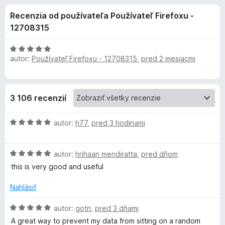
i
:
d
Recenzia od používateľa Používateľ Firefoxu -
4
a
e
,
12708315
č
8
F
d
z
H
i
5
autor:
Používateľ Firefoxu - 12708315
,
pred 2 mesiacmi
o
r
d
o
n
e
o
f
p
3 106 recenzií
t
o
e
x
l
H
n
autor:
h77
,
pred 3 hodinami
o
i
d
n
e
H
n
autor:
hrihaan mendiratta
,
pred dňom
:
o
o
5
this is very good and useful
k
d
t
z
n
e
5
Nahlásiť
u
o
n
t
i
H
autor:
gotn
,
pred 3 dňami
P
e
e
o
A great way to prevent my data from sitting on a random