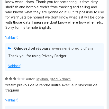
n
e
know what I does. Thank you for protecting us from dirty
g
o
n
shellfish and horrible tech's from tracking and selling and
t
i
who knows what they are gonna do it. But its possible to use
e
e
e
for war? Lets be honest we dont know what is it will be done
n
:
with those data. I mean we dont know where how when etc.
r
i
5
Sorry for my terrible English.
e
z
:
5
Nahlásiť
5
z
Odpoveď od vývojára
uverejnené
pred 5 dňami
5
Thank you for using Privacy Badger!
Nahlásiť
H
autor:
Mylhan
,
pred 8 dňami
o
firefox prévois de le rendre inutile avec leur blockeur de
d
traqueur
n
o
Nahlásiť
t