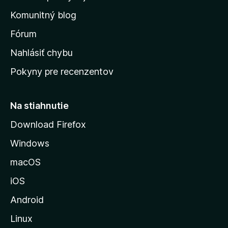
o
Komunitný blog
v
s
Fórum
k
Nahlásiť chybu
ú
Pokyny pre recenzentov
s
t
r
Na stiahnutie
á
Download Firefox
n
Windows
k
u
macOS
M
iOS
o
z
Android
i
Linux
l