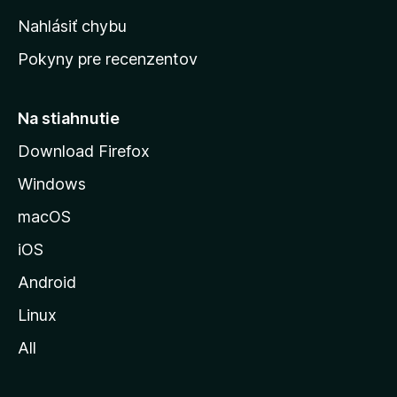
k
Nahlásiť chybu
ú
Pokyny pre recenzentov
s
t
r
Na stiahnutie
á
Download Firefox
n
Windows
k
u
macOS
M
iOS
o
z
Android
i
Linux
l
All
l
y