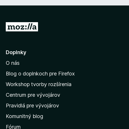
P
r
e
j
Doplnky
s
O nás
ť
n
Blog o doplnkoch pre Firefox
a
Workshop tvorby rozšírenia
d
Centrum pre vývojárov
o
m
Pravidlá pre vývojárov
o
Komunitný blog
v
s
Fórum