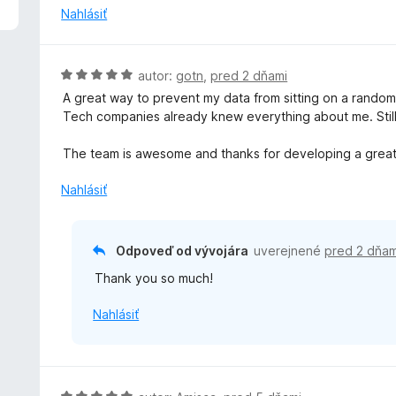
5
n
Nahlásiť
z
o
5
t
e
H
autor:
gotn
,
pred 2 dňami
n
o
A great way to prevent my data from sitting on a rando
i
d
Tech companies already knew everything about me. Still, t
e
n
:
o
The team is awesome and thanks for developing a great
5
t
z
e
Nahlásiť
5
n
i
e
Odpoveď od vývojára
uverejnené
pred 2 dňam
:
Thank you so much!
5
z
Nahlásiť
5