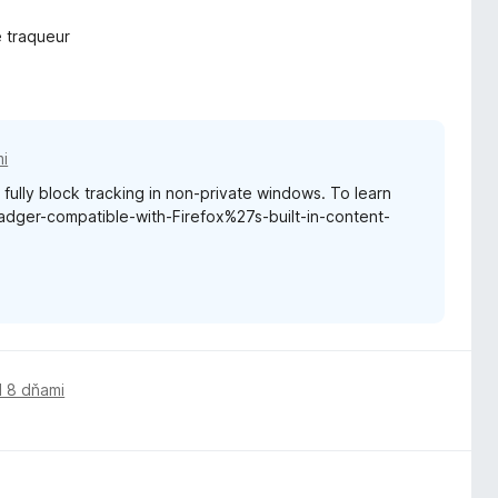
e traqueur
i
t fully block tracking in non-private windows. To learn
Badger-compatible-with-Firefox%27s-built-in-content-
 8 dňami