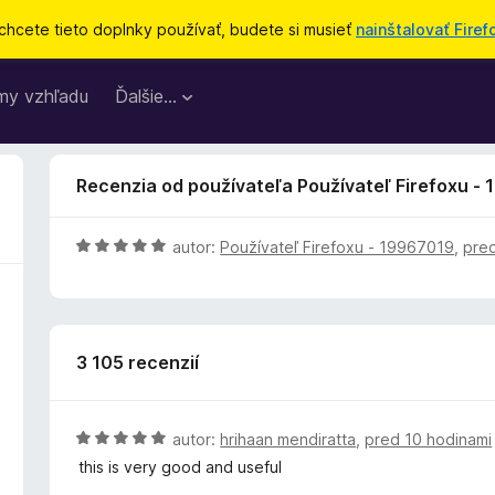
chcete tieto doplnky používať, budete si musieť
nainštalovať Firef
my vzhľadu
Ďalšie…
Recenzia od používateľa Používateľ Firefoxu -
H
autor:
Používateľ Firefoxu - 19967019
,
pre
o
d
n
o
3 105 recenzií
t
e
n
i
H
autor:
hrihaan mendiratta
,
pred 10 hodinami
e
o
this is very good and useful
:
d