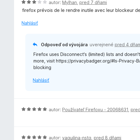
H
autor:
Mylhan
,
pred 7 dňami
o
firefox prévois de le rendre inutile avec leur blockeur d
d
n
Nahlásiť
o
t
e
Odpoveď od vývojára
uverejnené
pred 4 dňam
n
Firefox uses Disconnect's (limited) lists and doesn'
i
more, visit https://privacybadger.org/#Is-Privacy-
e
blocking
:
3
Nahlásiť
z
5
H
autor:
Používateľ Firefoxu - 20068631
,
pred
o
d
n
o
H
autor:
vaquilina-nstq
,
pred 8 dňami