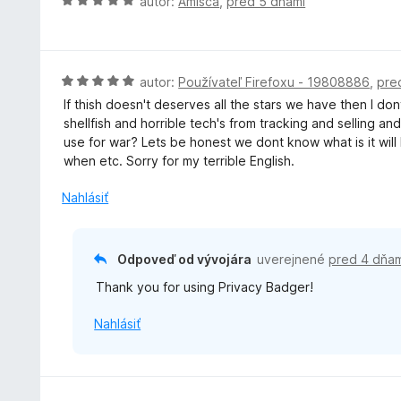
H
autor:
Amisca
,
pred 5 dňami
o
d
n
o
H
autor:
Používateľ Firefoxu - 19808886
,
pre
t
o
If thish doesn't deserves all the stars we have then I do
e
d
shellfish and horrible tech's from tracking and selling a
n
n
use for war? Lets be honest we dont know what is it wi
i
o
when etc. Sorry for my terrible English.
e
t
:
e
Nahlásiť
5
n
z
i
5
e
Odpoveď od vývojára
uverejnené
pred 4 dňam
:
Thank you for using Privacy Badger!
5
z
Nahlásiť
5