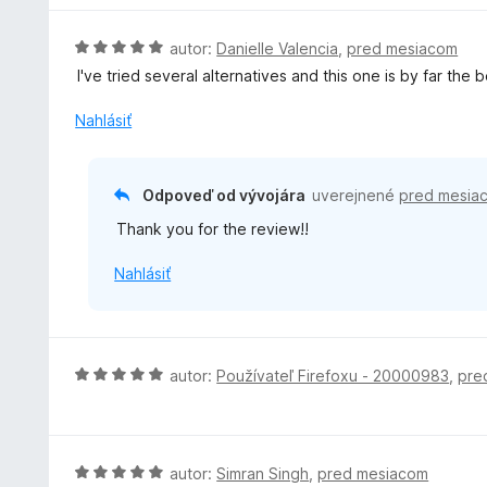
5
n
n
z
i
o
H
autor:
Danielle Valencia
,
pred mesiacom
5
e
t
o
I've tried several alternatives and this one is by far the
:
e
d
5
n
n
Nahlásiť
z
i
o
5
e
t
:
e
Odpoveď od vývojára
uverejnené
pred mesia
4
n
z
Thank you for the review!!
i
5
e
Nahlásiť
:
5
z
5
H
autor:
Používateľ Firefoxu - 20000983
,
pre
o
d
n
o
H
autor:
Simran Singh
,
pred mesiacom