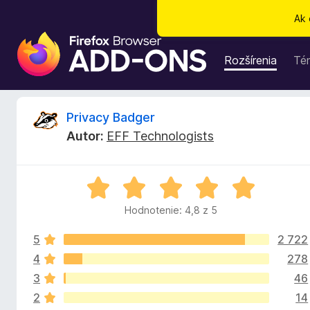
Ak 
D
o
Rozšírenia
Té
p
l
n
R
Privacy Badger
k
Autor:
EFF Technologists
y
e
p
r
c
H
e
o
p
Hodnotenie: 4,8 z 5
e
d
r
n
e
5
2 722
o
n
h
t
4
278
e
l
3
46
z
n
i
2
14
i
a