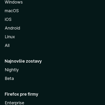
Windows
k
u
macOS
M
iOS
o
z
Android
i
Linux
l
All
l
y
Najnovšie zostavy
Nightly
Beta
Firefox pre firmy
Enterprise