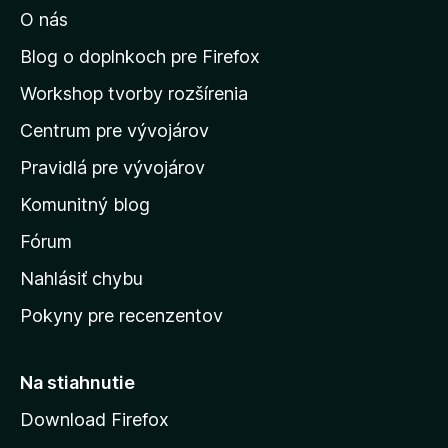
O nás
ť
n
Blog o doplnkoch pre Firefox
a
Workshop tvorby rozšírenia
d
Centrum pre vývojárov
o
m
Pravidlá pre vývojárov
o
Komunitný blog
v
s
Fórum
k
Nahlásiť chybu
ú
Pokyny pre recenzentov
s
t
r
Na stiahnutie
á
Download Firefox
n