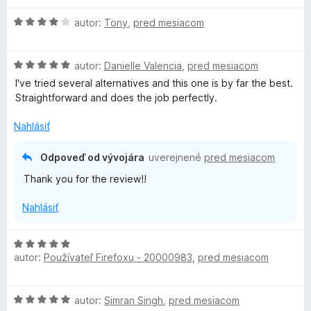
d
e
e
z
H
n
autor:
Tony
,
pred mesiacom
n
:
5
o
o
i
5
d
t
e
z
H
n
autor:
Danielle Valencia
,
pred mesiacom
e
:
5
o
o
n
I've tried several alternatives and this one is by far the best.
5
d
t
i
Straightforward and does the job perfectly.
z
n
e
e
5
o
n
:
Nahlásiť
t
i
5
e
e
z
Odpoveď od vývojára
uverejnené
pred mesiacom
n
:
5
Thank you for the review!!
i
4
e
z
Nahlásiť
:
5
5
z
H
5
autor:
Používateľ Firefoxu - 20000983
,
pred mesiacom
o
d
n
H
autor:
Simran Singh
,
pred mesiacom
o