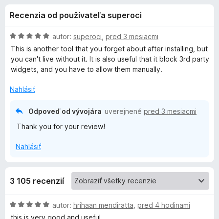
i
:
d
Recenzia od používateľa superoci
4
a
e
,
č
8
H
autor:
superoci
,
pred 3 mesiacmi
F
d
z
o
This is another tool that you forget about after installing, but
i
5
d
you can't live without it. It is also useful that it block 3rd party
n
r
widgets, and you have to allow them manually.
o
o
e
t
Nahlásiť
f
p
e
o
n
Odpoveď od vývojára
uverejnené
pred 3 mesiacmi
x
l
i
Thank you for your review!
e
:
n
Nahlásiť
5
z
k
5
3 105 recenzií
u
H
autor:
hrihaan mendiratta
,
pred 4 hodinami
P
o
this is very good and useful