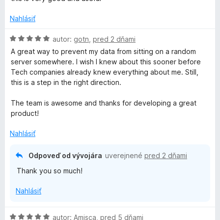
d
r
n
Nahlásiť
o
t
i
H
autor:
gotn
,
pred 2 dňami
e
o
A great way to prevent my data from sitting on a random
n
d
server somewhere. I wish I knew about this sooner before
v
i
n
Tech companies already knew everything about me. Still,
e
o
this is a step in the right direction.
a
:
t
5
e
The team is awesome and thanks for developing a great
c
z
n
product!
5
i
e
y
Nahlásiť
:
5
Odpoveď od vývojára
uverejnené
pred 2 dňami
B
z
Thank you so much!
5
a
Nahlásiť
d
H
autor:
Amisca
,
pred 5 dňami