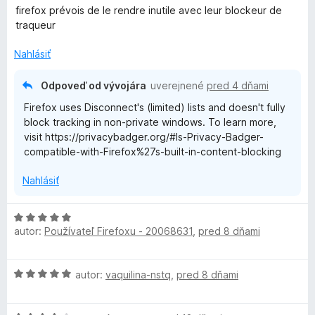
o
firefox prévois de le rendre inutile avec leur blockeur de
d
traqueur
n
o
Nahlásiť
t
e
Odpoveď od vývojára
uverejnené
pred 4 dňami
n
Firefox uses Disconnect's (limited) lists and doesn't fully
i
block tracking in non-private windows. To learn more,
e
visit https://privacybadger.org/#Is-Privacy-Badger-
:
compatible-with-Firefox%27s-built-in-content-blocking
3
z
Nahlásiť
5
H
autor:
Používateľ Firefoxu - 20068631
,
pred 8 dňami
o
d
n
H
autor:
vaquilina-nstq
,
pred 8 dňami
o
o
t
d
e