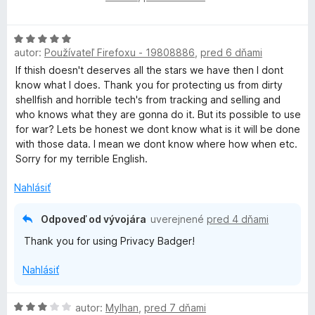
g
o
d
H
n
e
autor:
Používateľ Firefoxu - 19808886
,
pred 6 dňami
o
o
d
t
If thish doesn't deserves all the stars we have then I dont
r
n
e
know what I does. Thank you for protecting us from dirty
o
n
shellfish and horrible tech's from tracking and selling and
t
i
who knows what they are gonna do it. But its possible to use
e
e
for war? Lets be honest we dont know what is it will be done
n
:
with those data. I mean we dont know where how when etc.
i
5
Sorry for my terrible English.
e
z
:
5
Nahlásiť
5
z
Odpoveď od vývojára
uverejnené
pred 4 dňami
5
Thank you for using Privacy Badger!
Nahlásiť
H
autor:
Mylhan
,
pred 7 dňami