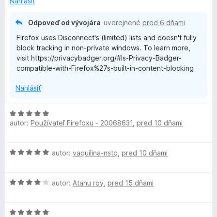
Nahlásiť
t
e
Odpoveď od vývojára
uverejnené
pred 6 dňami
n
Firefox uses Disconnect's (limited) lists and doesn't fully
i
block tracking in non-private windows. To learn more,
e
visit https://privacybadger.org/#Is-Privacy-Badger-
:
compatible-with-Firefox%27s-built-in-content-blocking
3
z
Nahlásiť
5
H
autor:
Používateľ Firefoxu - 20068631
,
pred 10 dňami
o
d
n
H
autor:
vaquilina-nstq
,
pred 10 dňami
o
o
t
d
e
H
n
autor:
Atanu roy
,
pred 15 dňami
n
o
o
i
d
t
e
H
n
e
: