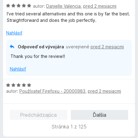
e
z
H
n
autor:
Danielle Valencia
,
pred 2 mesiacmi
e
:
5
o
o
n
I've tried several alternatives and this one is by far the best.
5
d
t
i
Straightforward and does the job perfectly.
z
n
e
e
5
o
n
:
Nahlásiť
t
i
5
e
e
z
Odpoveď od vývojára
uverejnené
pred 2 mesiacmi
n
:
5
Thank you for the review!!
i
4
e
z
Nahlásiť
:
5
5
z
H
5
autor:
Používateľ Firefoxu - 20000983
,
pred 2 mesiacmi
o
d
n
o
Predchádzajúca
Ďalšia
t
e
Stránka 1 z 125
n
i