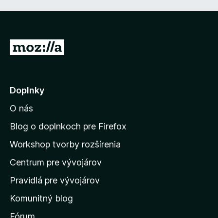
e
:
5
z
P
5
r
e
j
Doplnky
s
O nás
ť
n
Blog o doplnkoch pre Firefox
a
Workshop tvorby rozšírenia
d
Centrum pre vývojárov
o
m
Pravidlá pre vývojárov
o
Komunitný blog
v
s
Fórum