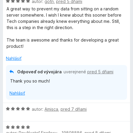
t
i
H
autor:
gotn
,
pred 5 dňami
z
e
e
o
5
A great way to prevent my data from sitting on a random
r
n
:
d
server somewhere. I wish I knew about this sooner before
i
5
n
Tech companies already knew everything about me. Still,
i
e
z
o
this is a step in the right direction.
:
5
t
v
5
e
The team is awesome and thanks for developing a great
z
n
product!
5
i
a
e
Nahlásiť
:
c
5
Odpoveď od vývojára
uverejnené
pred 5 dňami
z
y
Thank you so much!
5
Nahlásiť
B
a
H
autor:
Amisca
,
pred 7 dňami
o
d
d
H
n
autor:
Používateľ Firefoxu - 19808886
,
pred 8 dňami