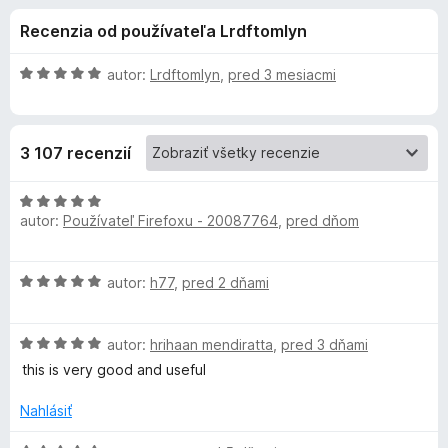
i
:
d
Recenzia od používateľa Lrdftomlyn
4
a
e
,
č
8
H
autor:
Lrdftomlyn
,
pred 3 mesiacmi
F
d
z
o
i
5
d
n
r
o
3 107 recenzií
o
e
t
f
p
e
H
o
n
autor:
Používateľ Firefoxu - 20087764
,
pred dňom
o
x
l
i
d
e
n
H
autor:
h77
,
pred 2 dňami
:
o
n
o
5
t
d
z
e
k
H
n
autor:
hrihaan mendiratta
,
pred 3 dňami
5
n
o
o
i
this is very good and useful
u
d
t
e
n
e
Nahlásiť
:
o
n
P
5