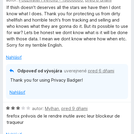
o
o
g
d
t
If thish doesn't deserves all the stars we have then I dont
n
e
know what I does. Thank you for protecting us from dirty
e
o
n
shellfish and horrible tech's from tracking and selling and
t
i
who knows what they are gonna do it. But its possible to use
e
e
for war? Lets be honest we dont know what is it will be done
r
n
:
with those data. I mean we dont know where how when etc.
i
5
Sorry for my terrible English.
e
z
:
5
Nahlásiť
5
z
Odpoveď od vývojára
uverejnené
pred 6 dňami
5
Thank you for using Privacy Badger!
Nahlásiť
H
autor:
Mylhan
,
pred 9 dňami
o
firefox prévois de le rendre inutile avec leur blockeur de
d
traqueur
n
o