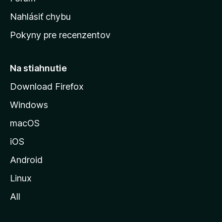
k
Nahlásiť chybu
ú
Pokyny pre recenzentov
s
t
r
Na stiahnutie
á
Download Firefox
n
Windows
k
u
macOS
M
iOS
o
z
Android
i
Linux
l
All
l
y