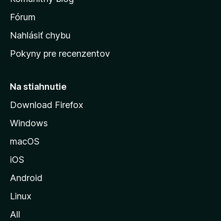
v
s
Fórum
k
Nahlásiť chybu
ú
Pokyny pre recenzentov
s
t
r
Na stiahnutie
á
Download Firefox
n
Windows
k
u
macOS
M
iOS
o
z
Android
i
Linux
l
All
l