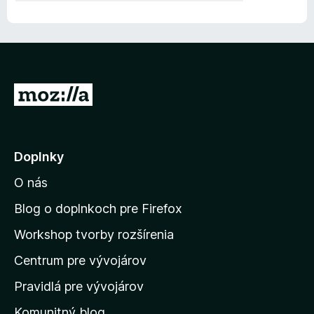
P
r
e
j
Doplnky
s
O nás
ť
n
Blog o doplnkoch pre Firefox
a
Workshop tvorby rozšírenia
d
Centrum pre vývojárov
o
m
Pravidlá pre vývojárov
o
Komunitný blog