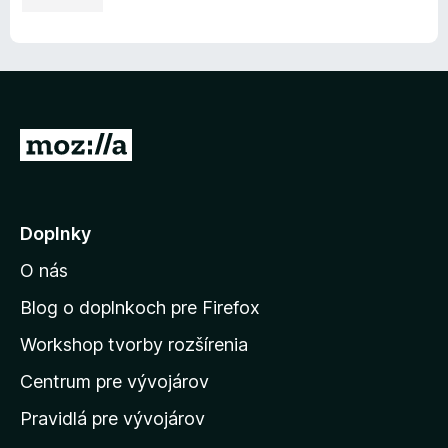
P
r
e
j
Doplnky
s
O nás
ť
n
Blog o doplnkoch pre Firefox
a
Workshop tvorby rozšírenia
d
Centrum pre vývojárov
o
m
Pravidlá pre vývojárov
o