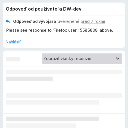
i
:
d
Odpoveď od používateľa DW-dev
4
a
e
,
č
2
Odpoveď od vývojára
uverejnené
pred 7 rokmi
F
d
z
Please see response to 'Firefox user 15585808' above.
i
5
r
o
Nahlásiť
e
f
p
o
x
l
n
k
u
P