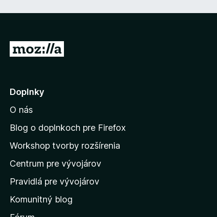
5
z
5
P
r
e
j
Doplnky
s
O nás
ť
n
Blog o doplnkoch pre Firefox
a
Workshop tvorby rozšírenia
d
Centrum pre vývojárov
o
m
Pravidlá pre vývojárov
o
Komunitný blog
v