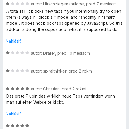
t
H
autor:
Hirschziegenantilope
,
pred 7 mesiacmi
o
e
o
A total fail. It blocks new tabs if you intentionally try to open
n
d
them (always in "block all" mode, and randomly in "smart"
i
n
p
mode). It does not block tabs opened by JavaScript. So this
e
o
add-on is doing the opposite of what it is supposed to do.
:
t
u
5
e
Nahlásiť
z
n
p
5
i
H
autor:
Drafer
,
pred 10 mesiacmi
e
o
b
:
d
1
H
n
autor:
spiralthinker
,
pred 2 rokmi
z
o
o
l
5
d
t
H
n
autor:
Christian
,
pred 2 rokmi
e
o
o
o
n
Das erste Plugin das wirklich neue Tabs verhindert wenn
d
t
i
man auf einer Webseite klickt.
c
n
e
e
o
n
:
Nahlásiť
t
i
k
1
e
e
z
H