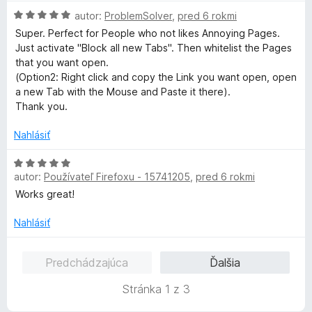
n
H
autor:
ProblemSolver
,
pred 6 rokmi
o
o
t
Super. Perfect for People who not likes Annoying Pages.
d
e
Just activate "Block all new Tabs". Then whitelist the Pages
n
n
that you want open.
o
i
(Option2: Right click and copy the Link you want open, open
t
e
a new Tab with the Mouse and Paste it there).
e
:
Thank you.
n
5
i
z
Nahlásiť
e
5
:
H
5
autor:
Používateľ Firefoxu - 15741205
,
pred 6 rokmi
o
z
d
Works great!
5
n
o
Nahlásiť
t
e
Predchádzajúca
Ďalšia
n
i
Stránka 1 z 3
e
: