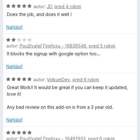
n
:
H
autor:
JD
,
pred 4 rokmi
i
1
o
Does the job, and does it well !
e
z
d
:
5
n
Nahlásiť
5
o
z
t
H
5
e
autor:
Používateľ Firefoxu - 16839546
,
pred 5 rokmi
o
n
d
It blocks the signup with google option too...
i
n
e
o
Nahlásiť
:
t
5
e
H
autor:
VolkumDev
,
pred 6 rokmi
z
n
o
Great Work!! It would be great if you can keep it updated,
5
i
d
love it!
e
n
:
o
Any bad review on this add-on is from a 3 year old.
2
t
z
e
Nahlásiť
5
n
i
H
e
autor:
Používateľ Firefoxu - 16491953
,
pred 6 rokmi
o