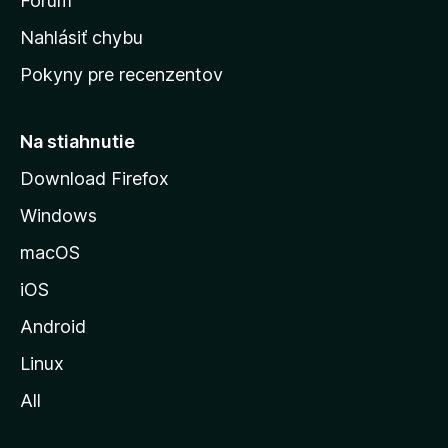
s
Fórum
k
Nahlásiť chybu
ú
Pokyny pre recenzentov
s
t
r
Na stiahnutie
á
Download Firefox
n
Windows
k
u
macOS
M
iOS
o
z
Android
i
Linux
l
All
l
y