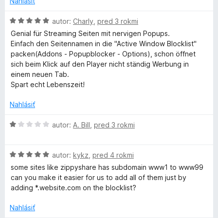
:
o
5
Nahlásiť
1
t
z
e
H
autor:
Charly
,
pred 3 rokmi
5
n
o
Genial für Streaming Seiten mit nervigen Popups.
i
d
Einfach den Seitennamen in die "Active Window Blocklist"
e
n
packen(Addons - Popupblocker - Options), schon öffnet
:
o
sich beim Klick auf den Player nicht ständig Werbung in
5
t
einem neuen Tab.
z
e
Spart echt Lebenszeit!
5
n
i
Nahlásiť
e
:
H
autor:
A. Bill
,
pred 3 rokmi
5
o
z
d
5
H
n
autor:
kykz
,
pred 4 rokmi
o
o
some sites like zippyshare has subdomain www1 to www99
d
t
can you make it easier for us to add all of them just by
n
e
adding *.website.com on the blocklist?
o
n
t
i
Nahlásiť
e
e