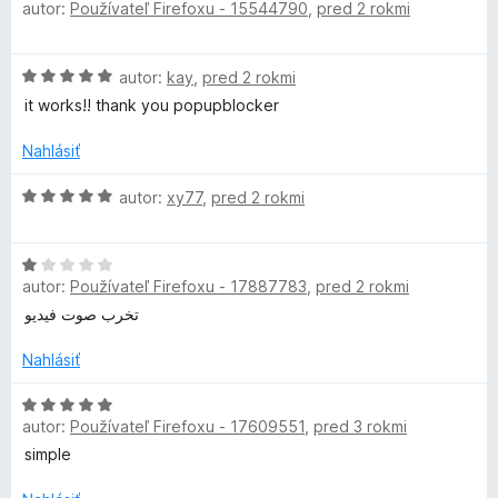
n
:
autor:
Používateľ Firefoxu - 15544790
,
pred 2 rokmi
5
o
e
i
1
d
e
z
n
r
H
:
autor:
kay
,
pred 2 rokmi
5
o
o
5
t
it works!! thank you popupblocker
d
z
e
n
5
n
Nahlásiť
o
i
t
H
e
autor:
xy77
,
pred 2 rokmi
e
o
:
n
d
5
i
H
n
z
e
autor:
Používateľ Firefoxu - 17887783
,
pred 2 rokmi
o
o
5
:
d
t
تخرب صوت فيديو
5
n
e
z
o
n
Nahlásiť
5
t
i
e
H
e
autor:
Používateľ Firefoxu - 17609551
,
pred 3 rokmi
n
o
:
i
d
5
simple
e
n
z