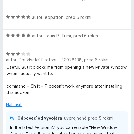
:
d
5
n
H
z
autor:
ebpatton
,
pred 6 rokmi
o
o
5
t
d
e
H
n
autor:
Louis R. Tursi
,
pred 6 rokmi
n
o
o
i
d
t
e
H
n
e
:
autor:
Používateľ Firefoxu - 13078138
,
pred 6 rokmi
o
o
n
5
d
t
i
Useful. But it blocks me from opening a new Private Window
z
n
e
e
when I actually want to.
5
o
n
:
t
i
5
command + Shift + P doesn't work anymore after installing
e
e
z
this add-on.
n
:
5
i
5
Nahlásiť
e
z
:
5
Odpoveď od vývojára
uverejnené
pred 5 rokmi
3
In the latest Version 2.1 you can enable "New Window
z
Allowlist" and then add "about:privatebrowsing" to it.