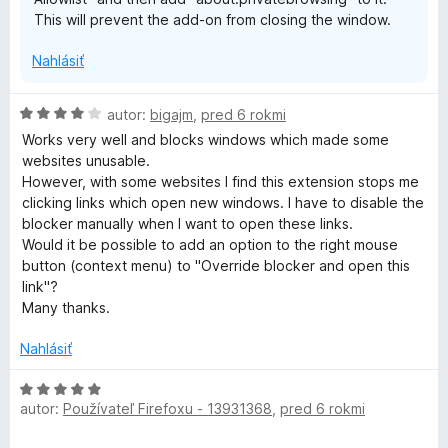
5
This will prevent the add-on from closing the window.
Nahlásiť
H
autor:
bigajm
,
pred 6 rokmi
o
Works very well and blocks windows which made some
d
websites unusable.
n
However, with some websites I find this extension stops me
o
clicking links which open new windows. I have to disable the
t
blocker manually when I want to open these links.
e
Would it be possible to add an option to the right mouse
n
button (context menu) to "Override blocker and open this
i
link"?
e
Many thanks.
:
4
Nahlásiť
z
5
H
autor:
Používateľ Firefoxu - 13931368
,
pred 6 rokmi
o
d