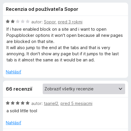
i
:
d
Recenzia od používateľa Sopor
4
a
e
,
č
2
H
autor:
Sopor
,
pred 3 rokmi
F
d
z
o
If i have enabled block on a site and i want to open
i
5
d
Popupblocker options it won't open because all new pages
n
r
are blocked on that site.
o
o
e
It will also jump to the end at the tabs and that is very
t
annoying. It don't show any page but if it jumps to the last
f
p
e
tab is it almost the same as it would be an ad.
o
n
x
l
i
Nahlásiť
e
:
n
66 recenzií
2
z
k
5
H
autor:
taariel2
,
pred 5 mesiacmi
o
a solid little tool
u
d
n
Nahlásiť
P
o