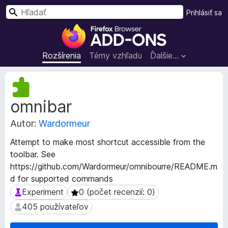
H
Prihlásiť sa
ľ
D
a
o
d
p
Rozšírenia
Témy vzhľadu
Ďalšie…
a
l
ť
n
M
k
e
omnibar
t
y
a
p
Autor:
Wardormeur
d
r
á
e
Attempt to make most shortcut accessible from the
t
p
toolbar. See
a
r
https://github.com/Wardormeur/omnibourre/README.m
r
e
o
d for supported commands
z
h
Experiment
0 (počet recenzií: 0)
Experiment
0 (počet recenzií: 0)
š
l
405 používateľov
405 používateľov
í
i
r
a