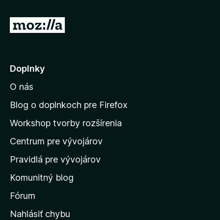
P
r
e
j
Doplnky
s
O nás
ť
n
Blog o doplnkoch pre Firefox
a
Workshop tvorby rozšírenia
d
Centrum pre vývojárov
o
m
Pravidlá pre vývojárov
o
Komunitný blog
v
s
Fórum
k
Nahlásiť chybu