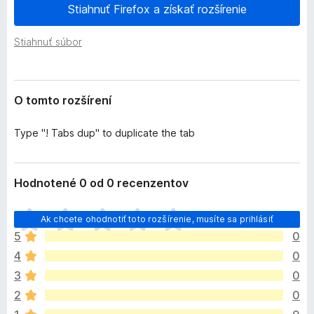
e
Stiahnuť Firefox a získať rozšírenie
d
n
a
i
Stiahnuť súbor
č
a
F
i
r
O tomto rozšírení
e
f
Type "! Tabs dup" to duplicate the tab
o
x
Hodnotené 0 od 0 recenzentov
D
Ak chcete ohodnotiť toto rozšírenie, musíte sa prihlásiť
o
5
0
p
4
0
l
n
3
0
o
2
0
k