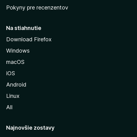
ú
Pokyny pre recenzentov
s
t
r
Na stiahnutie
á
Download Firefox
n
Windows
k
u
macOS
M
iOS
o
z
Android
i
Linux
l
All
l
y
Najnovšie zostavy