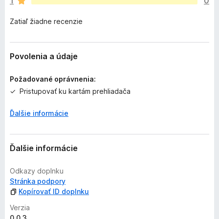
1
0
z
a
Zatiaľ žiadne recenzie
t
i
a
ľ
Povolenia a údaje
n
i
Požadované oprávnenia:
e
Pristupovať ku kartám prehliadača
j
e
Ďalšie informácie
o
h
o
d
Ďalšie informácie
n
o
Odkazy doplnku
t
Stránka podpory
e
Kopírovať ID doplnku
n
Verzia
ý
0.0.3