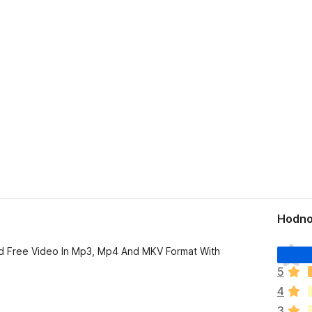
Hodno
D
d Free Video In Mp3, Mp4 And MKV Format With
o
5
p
4
l
n
3