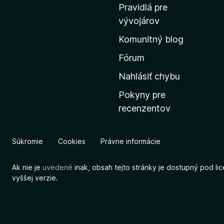
o
Pravidlá pre
v
vývojárov
s
Komunitný blog
k
ú
Fórum
s
Nahlásiť chybu
t
Pokyny pre
r
recenzentov
á
n
k
Súkromie
Cookies
Právne informácie
u
M
Ak nie je
uvedené
inak, obsah tejto stránky je dostupný pod li
o
vyššej verzie.
z
i
l