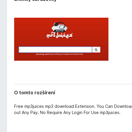
r
d
e
a
n
č
i
F
a
i
r
e
f
o
x
O tomto rozšírení
Free mp3juices mp3 download Extension. You Can Downloa
out Any Pay. No Require Any Login For Use mp3juices.