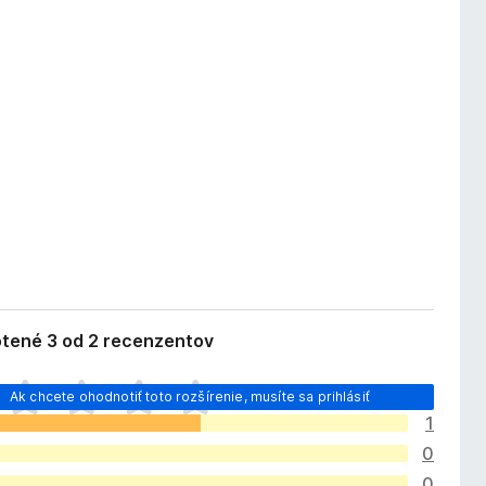
tené 3 od 2 recenzentov
Ak chcete ohodnotiť toto rozšírenie, musíte sa prihlásiť
1
0
0