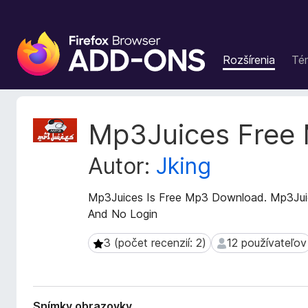
D
o
Rozšírenia
Té
p
l
n
k
M
Mp3Juices Free 
y
e
t
p
Autor:
Jking
a
r
d
e
á
Mp3Juices Is Free Mp3 Download. Mp3Jui
p
t
And No Login
r
a
e
r
3 (počet recenzií: 2)
12 používateľov
3 (počet recenzií: 2)
12 používateľov
h
o
z
l
š
i
í
a
Snímky obrazovky