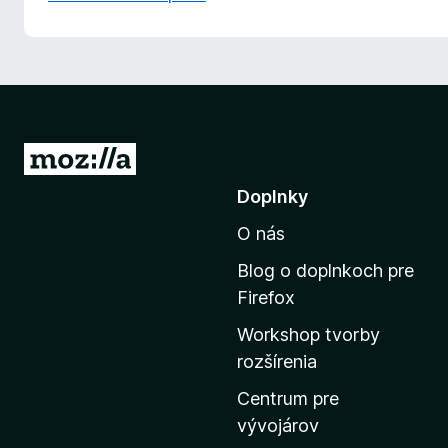
P
r
Doplnky
e
O nás
j
s
Blog o doplnkoch pre
ť
Firefox
n
Workshop tvorby
a
rozšírenia
d
o
Centrum pre
m
vývojárov