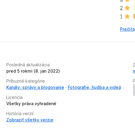
o
2
k
1
z
a
Prečíta
t
i
a
ľ
n
i
Posledná aktualizácia
e
pred 5 rokmi (8. jan 2022)
j
Príbuzné kategórie
e
Kanály, správy a blogovanie
Fotografie, hudba a videá
o
h
Licencia
o
Všetky práva vyhradené
d
n
História verzií
o
Zobraziť všetky verzie
t
e