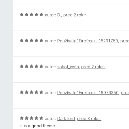
5
e
t
:
e
H
autor:
D.
,
pred 2 rokmi
5
n
o
z
i
d
5
e
n
:
o
H
autor:
Používateľ Firefoxu - 18291759
,
pred
3
t
o
z
e
d
5
n
n
i
o
H
autor:
sokot_insta
,
pred 2 rokmi
e
t
o
:
e
d
5
n
n
z
i
o
H
autor:
Používateľ Firefoxu - 16979350
,
pre
5
e
t
o
:
e
d
5
n
n
z
i
o
H
autor:
Dark lord
,
pred 3 rokmi
5
e
t
o
it is a good theme
:
e