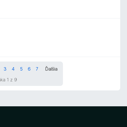
3
4
5
6
7
Ďalšia
ka 1 z 9