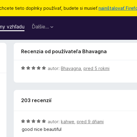
chcete tieto doplnky používať, budete si musieť
nainštalovať Firef
my vzhľadu
Ďalšie…
Recenzia od používateľa Bhavagna
H
autor:
Bhavagna
,
pred 5 rokmi
o
d
n
o
203 recenzií
t
e
n
i
H
autor:
kahwe
,
pred 9 dňami
e
o
good nice beautiful
:
d