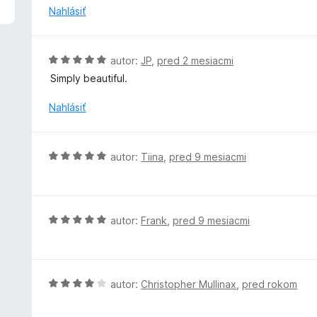
5
n
Nahlásiť
z
o
5
t
e
H
autor:
JP
,
pred 2 mesiacmi
n
o
Simply beautiful.
i
d
e
n
Nahlásiť
:
o
5
t
z
e
H
5
autor:
Tiina
,
pred 9 mesiacmi
n
o
i
d
e
n
:
o
H
autor:
Frank
,
pred 9 mesiacmi
5
t
o
z
e
d
5
n
n
i
o
H
autor:
Christopher Mullinax
,
pred rokom
e
t
o
:
e
d