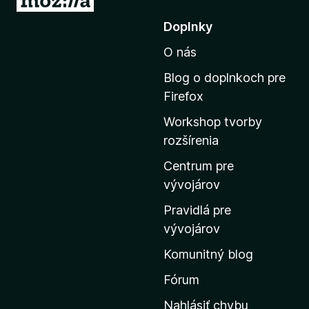
r
Doplnky
e
O nás
j
s
Blog o doplnkoch pre
ť
Firefox
n
Workshop tvorby
a
rozšírenia
d
o
Centrum pre
m
vývojárov
o
Pravidlá pre
v
vývojárov
s
Komunitný blog
k
ú
Fórum
s
Nahlásiť chybu