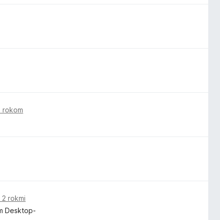
d rokom
 2 rokmi
em Desktop-