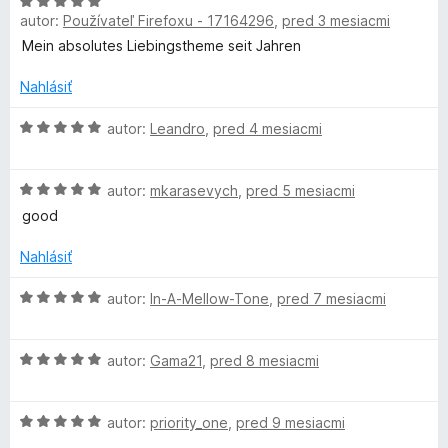
H
n
e
e
z
autor:
Používateľ Firefoxu - 17164296
,
pred 3 mesiacmi
o
o
n
:
5
a
d
t
i
Mein absolutes Liebingstheme seit Jahren
5
n
e
e
z
t
o
n
Nahlásiť
:
5
t
i
5
t
e
H
e
autor:
Leandro
,
pred 4 mesiacmi
z
n
o
:
5
i
d
5
e
H
e
n
autor:
mkarasevych
,
pred 5 mesiacmi
z
o
:
o
5
good
B
d
5
t
n
z
e
Nahlásiť
l
o
5
n
t
i
H
autor:
In-A-Mellow-Tone
,
pred 7 mesiacmi
e
e
a
o
n
:
d
i
5
H
n
autor:
Gama21
,
pred 8 mesiacmi
c
e
z
o
o
:
5
d
t
k
5
H
n
autor:
priority_one
,
pred 9 mesiacmi
e
z
o
o
n