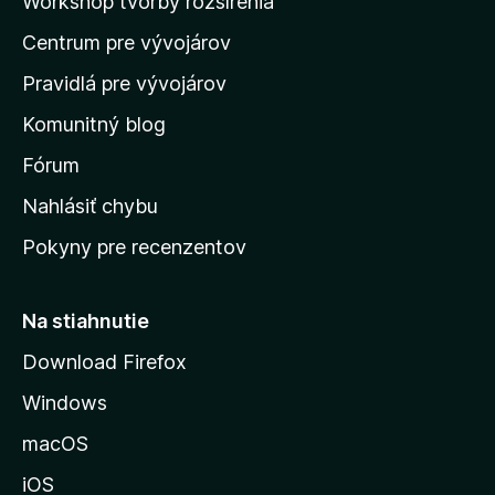
Workshop tvorby rozšírenia
d
Centrum pre vývojárov
o
m
Pravidlá pre vývojárov
o
Komunitný blog
v
s
Fórum
k
Nahlásiť chybu
ú
Pokyny pre recenzentov
s
t
r
Na stiahnutie
á
Download Firefox
n
Windows
k
u
macOS
M
iOS
o