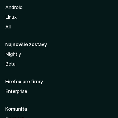
z
Android
i
Linux
l
All
l
y
Najnovšie zostavy
Nightly
Beta
Firefox pre firmy
Enterprise
Komunita