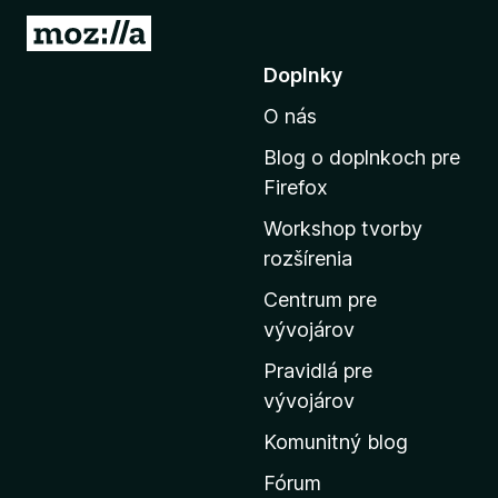
P
r
Doplnky
e
O nás
j
s
Blog o doplnkoch pre
ť
Firefox
n
Workshop tvorby
a
rozšírenia
d
o
Centrum pre
m
vývojárov
o
Pravidlá pre
v
vývojárov
s
Komunitný blog
k
ú
Fórum