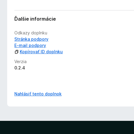
Ďalšie informácie
Odkazy doplnku
Stránka podpory
E‑mail podpory
Kopírovať ID doplnku
Verzia
0.2.4
Nahlásiť tento doplnok