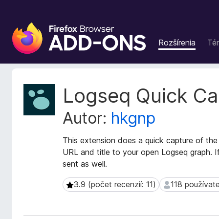
D
o
Rozšírenia
Té
p
l
n
k
M
Logseq Quick Ca
y
e
t
p
Autor:
hkgnp
a
r
d
e
á
This extension does a quick capture of the
p
t
URL and title to your open Logseq graph. I
r
a
sent as well.
e
r
h
o
3.9 (počet recenzií: 11)
118 používat
3.9 (počet recenzií: 11)
118 používateľ
z
l
š
i
í
a