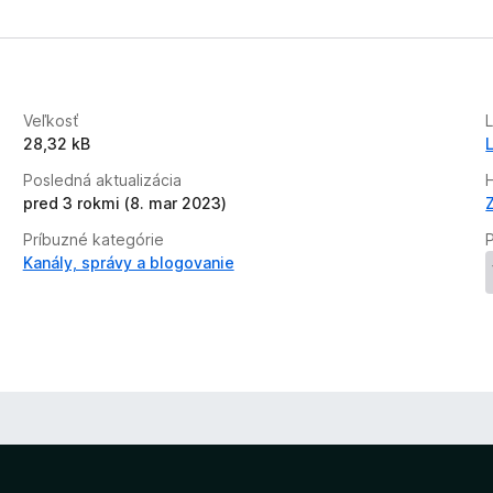
h
o
d
n
o
Veľkosť
t
28,32 kB
e
Posledná aktualizácia
H
n
pred 3 rokmi (8. mar 2023)
ý
Príbuzné kategórie
Kanály, správy a blogovanie