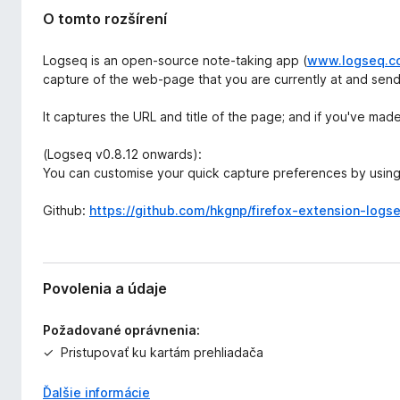
r
d
O tomto rozšírení
e
a
n
č
i
Logseq is an open-source note-taking app (
www.logseq.c
F
a
capture of the web-page that you are currently at and send
i
It captures the URL and title of the page; and if you've made
r
e
(Logseq v0.8.12 onwards):
f
You can customise your quick capture preferences by using
o
x
Github:
https://github.com/hkgnp/firefox-extension-logs
Povolenia a údaje
Požadované oprávnenia:
Pristupovať ku kartám prehliadača
Ďalšie informácie