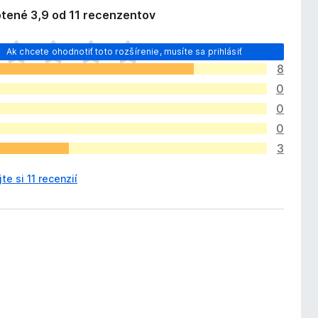
tené 3,9 od 11 recenzentov
Ak chcete ohodnotiť toto rozšírenie, musíte sa prihlásiť
8
0
0
0
3
jte si 11 recenzií