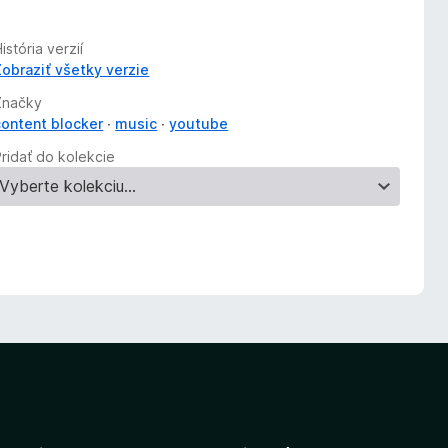
istória verzií
Zobraziť všetky verzie
Značky
content blocker
music
youtube
Pridať do kolekcie