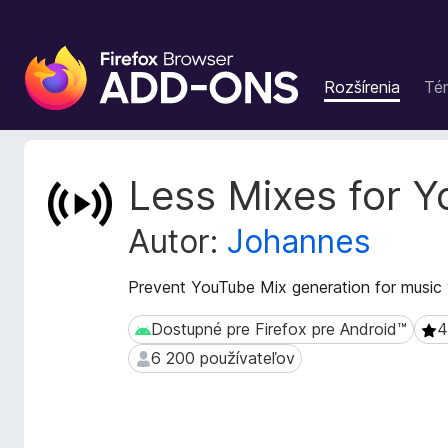
D
o
Rozšírenia
Té
p
l
n
k
M
Less Mixes for 
y
e
t
p
Autor:
Johannes
a
r
d
e
á
Prevent YouTube Mix generation for music
p
t
r
a
Dostupné pre Firefox pre Android™
4
Dostupné pre Firefox pre Android™
4.7
e
r
6 200 používateľov
6 200 používateľov
h
o
z
l
š
i
í
a