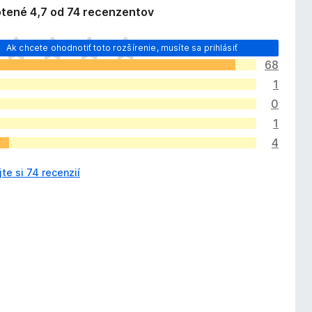
tené 4,7 od 74 recenzentov
Ak chcete ohodnotiť toto rozšírenie, musíte sa prihlásiť
68
1
0
1
4
jte si 74 recenzií