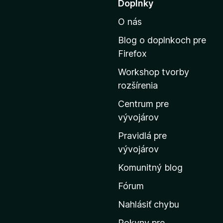
Doplnky
e
O nás
j
s
Blog o doplnkoch pre
ť
Firefox
n
Workshop tvorby
a
rozšírenia
d
o
Centrum pre
m
vývojárov
o
Pravidlá pre
v
vývojárov
s
Komunitný blog
k
ú
Fórum
s
Nahlásiť chybu
t
Pokyny pre