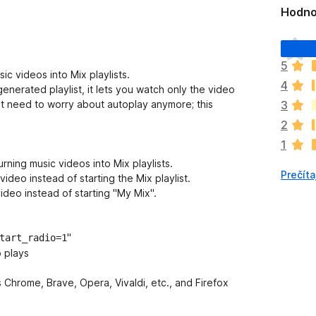
Hodno
D
o
5
p
c videos into Mix playlists.
4
l
enerated playlist, it lets you watch only the video
n
t need to worry about autoplay anymore; this
3
o
2
k
1
z
a
ning music videos into Mix playlists.
Prečíta
t
ideo instead of starting the Mix playlist.
i
ideo instead of starting "My Mix".
a
ľ
n
"
tart_radio=1
i
o plays
e
j
hrome, Brave, Opera, Vivaldi, etc., and Firefox
e
o