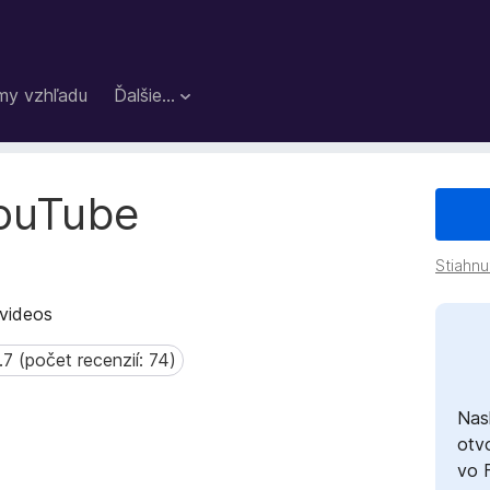
my vzhľadu
Ďalšie…
YouTube
Stiahnu
 videos
.7 (počet recenzií: 74)
 (počet recenzií: 74)
Nas
otvo
vo 