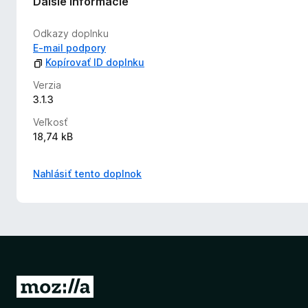
Ďalšie informácie
Odkazy doplnku
E‑mail podpory
Kopírovať ID doplnku
Verzia
3.1.3
Veľkosť
18,74 kB
Nahlásiť tento doplnok
P
r