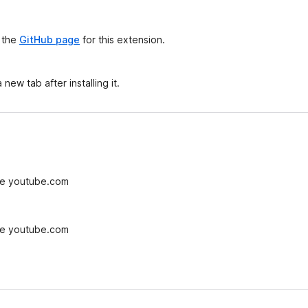
h
o
d
t the
GitHub page
for this extension.
n
o
t
ew tab after installing it.
e
n
ý
ne youtube.com
ne youtube.com