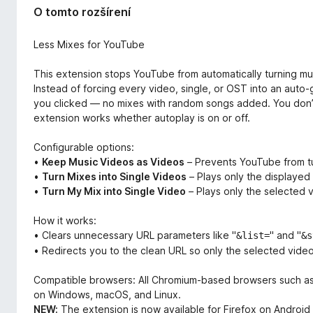
O tomto rozšírení
Less Mixes for YouTube
This extension stops YouTube from automatically turning musi
Instead of forcing every video, single, or OST into an auto-g
you clicked — no mixes with random songs added. You don’
extension works whether autoplay is on or off.
Configurable options:
•
Keep Music Videos as Videos
– Prevents YouTube from tur
•
Turn Mixes into Single Videos
– Plays only the displayed v
•
Turn My Mix into Single Video
– Plays only the selected v
How it works:
• Clears unnecessary URL parameters like "
" and "
&list=
&s
• Redirects you to the clean URL so only the selected vide
Compatible browsers: All Chromium-based browsers such as C
on Windows, macOS, and Linux.
NEW:
The extension is now available for Firefox on Android