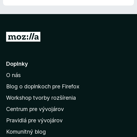
P
r
e
j
Doplnky
s
O nás
ť
n
Blog o doplnkoch pre Firefox
a
Workshop tvorby rozšírenia
d
Centrum pre vývojárov
o
m
Pravidlá pre vývojárov
o
Komunitný blog
v