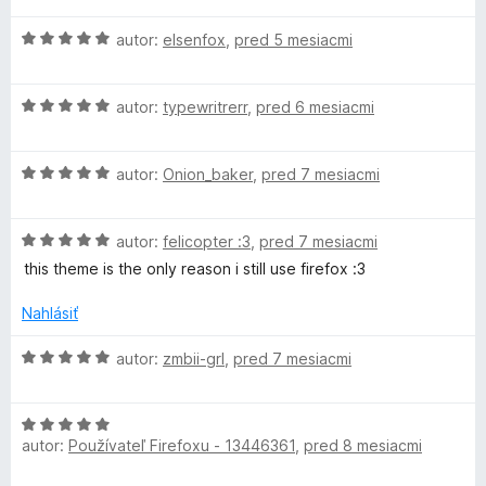
d
5
e
H
n
autor:
elsenfox
,
pred 5 mesiacmi
z
n
o
o
5
i
d
t
e
H
n
autor:
typewritrerr
,
pred 6 mesiacmi
e
:
o
o
n
5
d
t
i
z
H
n
autor:
Onion_baker
,
pred 7 mesiacmi
e
e
5
o
o
n
:
d
t
i
5
H
n
autor:
felicopter :3
,
pred 7 mesiacmi
e
e
z
o
o
n
:
5
this theme is the only reason i still use firefox :3
d
t
i
5
n
e
e
z
Nahlásiť
o
n
:
5
t
i
5
H
autor:
zmbii-grl
,
pred 7 mesiacmi
e
e
z
o
n
:
5
d
i
5
H
n
e
autor:
Používateľ Firefoxu - 13446361
,
pred 8 mesiacmi
z
o
o
:
5
d
t