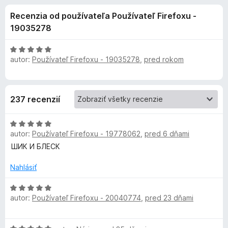
i
:
d
Recenzia od používateľa Používateľ Firefoxu -
4
a
e
,
19035278
č
9
F
d
z
H
i
5
autor:
Používateľ Firefoxu - 19035278
,
pred rokom
o
r
d
o
n
e
o
f
p
237 recenzií
t
o
e
x
l
H
n
autor:
Používateľ Firefoxu - 19778062
,
pred 6 dňami
o
i
d
n
e
ШИК И БЛЕСК
n
:
o
5
Nahlásiť
k
t
z
e
H
5
u
autor:
Používateľ Firefoxu - 20040774
,
pred 23 dňami
n
o
i
d
K
e
n