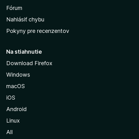
s
Fórum
k
Nahlásiť chybu
ú
Pokyny pre recenzentov
s
t
r
Na stiahnutie
á
Download Firefox
n
Windows
k
u
macOS
M
iOS
o
z
Android
i
Linux
l
All
l