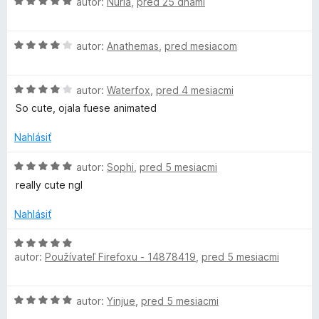
H
autor:
Núria
,
pred 25 dňami
:
o
o
5
t
i
d
z
e
H
n
autor:
Anathemas
,
pred mesiacom
5
n
r
o
o
i
d
t
e
H
b
n
autor:
Waterfox
,
pred 4 mesiacmi
e
:
o
o
n
So cute, ojala fuese animated
5
d
t
i
z
y
n
e
e
Nahlásiť
5
o
n
:
9
t
i
5
H
autor:
Sophi
,
pred 5 mesiacmi
e
e
z
o
really cute ngl
n
:
5
d
i
4
n
Nahlásiť
e
z
o
:
5
t
H
4
e
autor:
Používateľ Firefoxu - 14878419
,
pred 5 mesiacmi
o
z
n
d
5
i
n
H
e
autor:
Yinjue
,
pred 5 mesiacmi
o
o
:
t