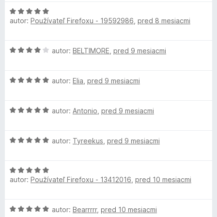
5
n
e
H
z
o
n
autor:
Používateľ Firefoxu - 19592986
,
pred 8 mesiacmi
o
5
t
i
d
e
e
n
n
:
H
autor:
BELTIMORE
,
pred 9 mesiacmi
o
i
5
o
t
e
z
d
e
:
5
H
n
autor:
Elia
,
pred 9 mesiacmi
n
5
o
o
i
z
d
t
e
5
H
n
autor:
Antonio
,
pred 9 mesiacmi
e
:
o
o
n
5
d
t
i
z
H
n
autor:
Tyreekus
,
pred 9 mesiacmi
e
e
5
o
o
n
:
d
t
i
4
H
n
e
e
z
autor:
Používateľ Firefoxu - 13412016
,
pred 10 mesiacmi
o
o
n
:
5
d
t
i
5
n
e
e
z
H
autor:
Bearrrrr
,
pred 10 mesiacmi
o
n
:
5