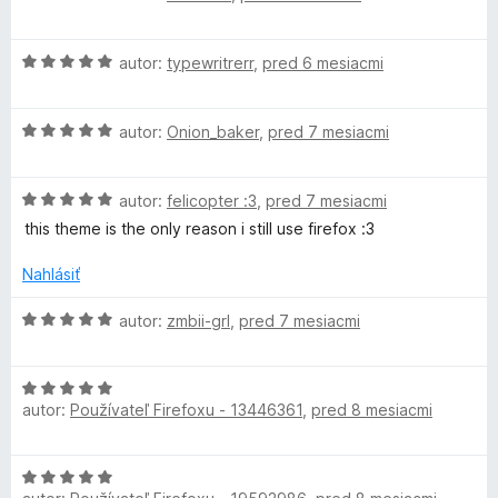
o
o
5
i
d
t
e
H
n
autor:
typewritrerr
,
pred 6 mesiacmi
e
:
o
o
n
5
d
t
i
z
H
n
autor:
Onion_baker
,
pred 7 mesiacmi
e
e
5
o
o
n
:
d
t
i
5
H
n
autor:
felicopter :3
,
pred 7 mesiacmi
e
e
z
o
o
n
:
5
this theme is the only reason i still use firefox :3
d
t
i
5
n
e
e
z
Nahlásiť
o
n
:
5
t
i
5
H
autor:
zmbii-grl
,
pred 7 mesiacmi
e
e
z
o
n
:
5
d
i
5
H
n
e
autor:
Používateľ Firefoxu - 13446361
,
pred 8 mesiacmi
z
o
o
:
5
d
t
5
n
e
H
z
o
n