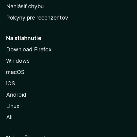
k
Nahlásiť chybu
ú
Pokyny pre recenzentov
s
t
r
Na stiahnutie
á
Download Firefox
n
Windows
k
u
macOS
M
iOS
o
z
Android
i
Linux
l
All
l
y