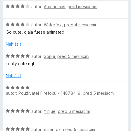
d
z
e
H
n
autor:
Anathemas
,
pred mesiacom
5
n
i
o
o
i
d
t
e
r
H
n
autor:
Waterfox
,
pred 4 mesiacmi
e
:
o
o
n
So cute, ojala fuese animated
5
d
b
t
i
z
n
e
e
Nahlásiť
5
o
n
:
y
t
i
5
H
autor:
Sophi
,
pred 5 mesiacmi
e
e
z
o
really cute ngl
9
n
:
5
d
i
4
n
Nahlásiť
e
z
o
:
5
t
H
4
e
autor:
Používateľ Firefoxu - 14878419
,
pred 5 mesiacmi
o
z
n
d
5
i
n
H
e
autor:
Yinjue
,
pred 5 mesiacmi
o
o
:
t
d
5
e
H
n
autor:
elsenfox
,
pred 5 mesiacmi
z
n