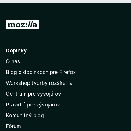
i
e
:
5
P
z
r
5
e
j
Doplnky
s
O nás
ť
n
Blog o doplnkoch pre Firefox
a
Workshop tvorby rozšírenia
d
Centrum pre vývojárov
o
m
Pravidlá pre vývojárov
o
Komunitný blog
v
s
Fórum