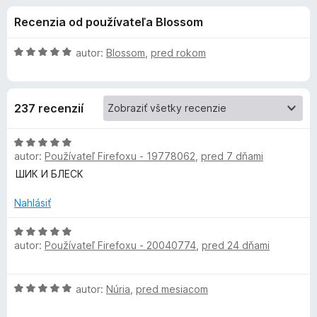
i
:
d
Recenzia od používateľa Blossom
4
a
e
,
č
9
H
autor:
Blossom
,
pred rokom
F
d
z
o
i
5
d
n
r
o
237 recenzií
o
e
t
f
p
e
H
o
n
autor:
Používateľ Firefoxu - 19778062
,
pred 7 dňami
o
x
l
i
d
ШИК И БЛЕСК
e
n
:
o
n
Nahlásiť
5
t
z
e
H
k
5
autor:
Používateľ Firefoxu - 20040774
,
pred 24 dňami
n
o
i
d
u
e
n
H
autor:
Núria
,
pred mesiacom
:
o
o
K
5
t