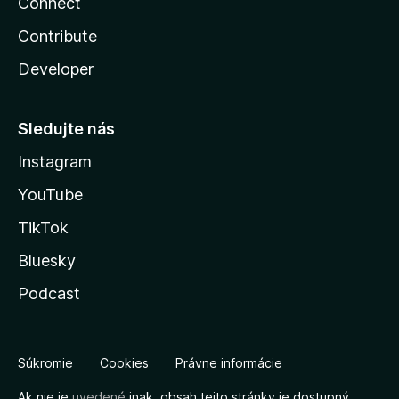
Connect
Contribute
Developer
Sledujte nás
Instagram
YouTube
TikTok
Bluesky
Podcast
Súkromie
Cookies
Právne informácie
Ak nie je
uvedené
inak, obsah tejto stránky je dostupný