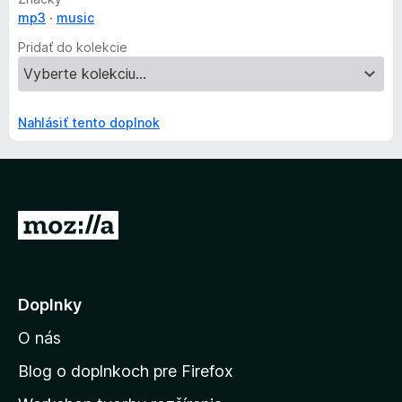
mp3
music
Pridať do kolekcie
Nahlásiť tento doplnok
P
r
e
j
Doplnky
s
O nás
ť
n
Blog o doplnkoch pre Firefox
a