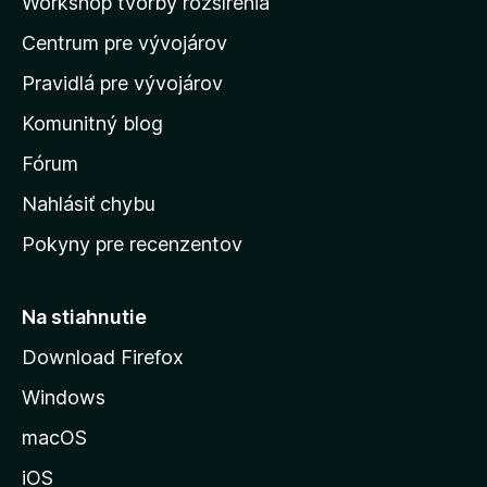
Workshop tvorby rozšírenia
d
Centrum pre vývojárov
o
m
Pravidlá pre vývojárov
o
Komunitný blog
v
s
Fórum
k
Nahlásiť chybu
ú
Pokyny pre recenzentov
s
t
r
Na stiahnutie
á
Download Firefox
n
Windows
k
u
macOS
M
iOS
o