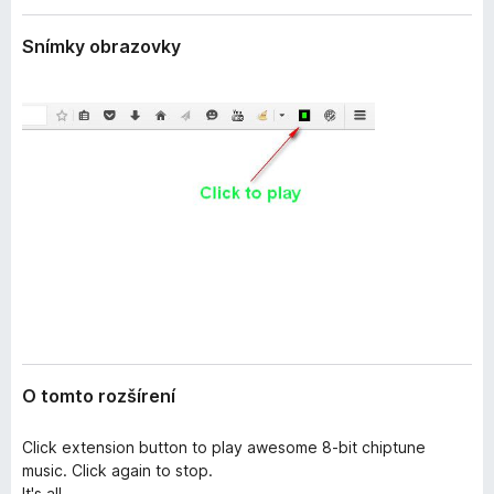
e
d
n
Snímky obrazovky
a
i
č
a
F
i
r
e
f
o
x
O tomto rozšírení
Click extension button to play awesome 8-bit chiptune
music. Click again to stop.
It's all.