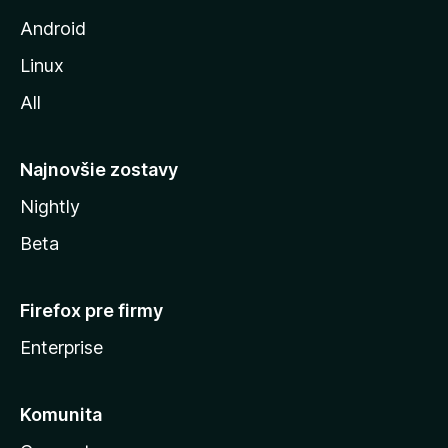
z
Android
i
Linux
l
All
l
y
Najnovšie zostavy
Nightly
Beta
Firefox pre firmy
Enterprise
Komunita