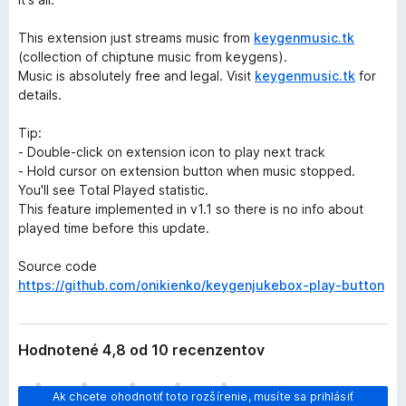
This extension just streams music from
keygenmusic.tk
(collection of chiptune music from keygens).
Music is absolutely free and legal. Visit
keygenmusic.tk
for
details.
Tip:
- Double-click on extension icon to play next track
- Hold cursor on extension button when music stopped.
You'll see Total Played statistic.
This feature implemented in v1.1 so there is no info about
played time before this update.
Source code
https://github.com/onikienko/keygenjukebox-play-button
Hodnotené 4,8 od 10 recenzentov
D
Ak chcete ohodnotiť toto rozšírenie, musíte sa prihlásiť