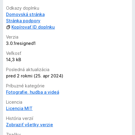
o
Odkazy doplnku
t
Domovská stránka
e
Stránka podpory
n
Kopírovať ID doplnku
ý
Verzia
3.0.1resigned1
Veľkosť
14,3 kB
Posledná aktualizácia
pred 2 rokmi (25. apr 2024)
Príbuzné kategórie
Fotografie, hudba a videá
Licencia
Licencia MIT
História verzií
Zobraziť všetky verzie
Značky