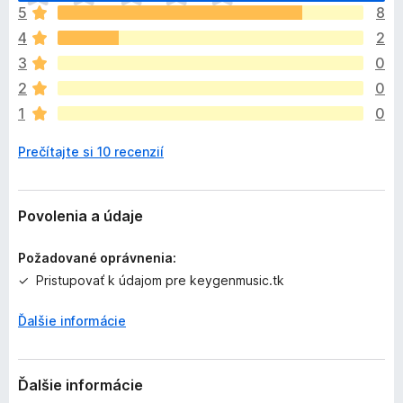
o
5
8
p
4
2
l
n
3
0
o
2
0
k
1
0
z
a
Prečítajte si 10 recenzií
t
i
a
ľ
Povolenia a údaje
n
i
Požadované oprávnenia:
e
Pristupovať k údajom pre keygenmusic.tk
j
e
Ďalšie informácie
o
h
o
d
Ďalšie informácie
n