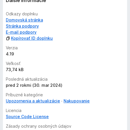
Ďalšie informácie
Odkazy doplnku
Domovská stránka
Stránka podpory
E‑mail podpory
Kopírovať ID doplnku
Verzia
4.19
Veľkosť
73,74 kB
Posledná aktualizácia
pred 2 rokmi (30. mar 2024)
Príbuzné kategórie
Upozornenia a aktualizácie
Nakupovanie
Licencia
Source Code License
Zásady ochrany osobných údajov