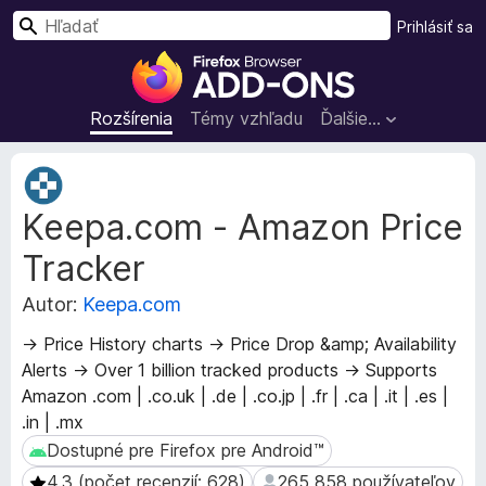
H
Prihlásiť sa
ľ
D
a
o
d
p
Rozšírenia
Témy vzhľadu
Ďalšie…
a
l
ť
n
M
k
e
Keepa.com - Amazon Price
t
y
a
p
Tracker
d
r
á
e
Autor:
Keepa.com
t
p
a
→ Price History charts → Price Drop &amp; Availability
r
r
Alerts → Over 1 billion tracked products → Supports
e
o
Amazon .com | .co.uk | .de | .co.jp | .fr | .ca | .it | .es |
z
h
.in | .mx
š
l
í
Dostupné pre Firefox pre Android™
Dostupné pre Firefox pre Android™
i
r
a
4.3 (počet recenzií: 628)
265 858 používateľov
4.3 (počet recenzií: 628)
265 858 používateľov