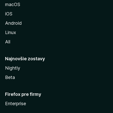
u
macOS
M
iOS
o
z
Android
i
Linux
l
All
l
y
Najnovšie zostavy
Nightly
Beta
Firefox pre firmy
Enterprise