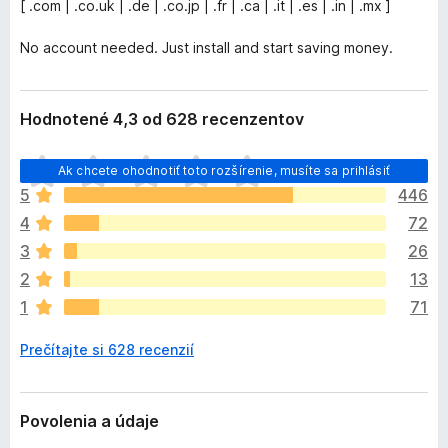
[ .com | .co.uk | .de | .co.jp | .fr | .ca | .it | .es | .in | .mx ]
No account needed. Just install and start saving money.
Hodnotené 4,3 od 628 recenzentov
D
Ak chcete ohodnotiť toto rozšírenie, musíte sa prihlásiť
o
5
446
p
4
72
l
n
3
26
o
2
13
k
1
71
z
a
Prečítajte si 628 recenzií
t
i
a
ľ
Povolenia a údaje
n