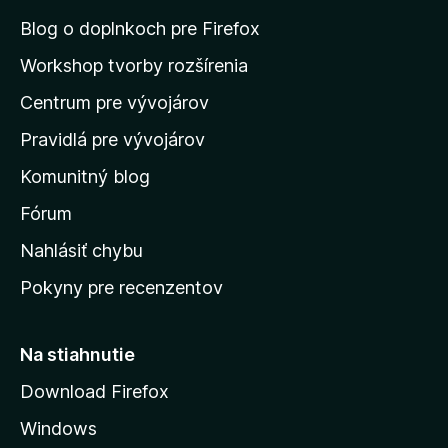
n
Blog o doplnkoch pre Firefox
a
Workshop tvorby rozšírenia
d
Centrum pre vývojárov
o
m
Pravidlá pre vývojárov
o
Komunitný blog
v
s
Fórum
k
Nahlásiť chybu
ú
Pokyny pre recenzentov
s
t
r
Na stiahnutie
á
Download Firefox
n
Windows
k