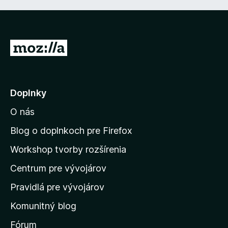
e
z
:
5
5
z
P
5
r
e
j
Doplnky
s
O nás
ť
n
Blog o doplnkoch pre Firefox
a
Workshop tvorby rozšírenia
d
Centrum pre vývojárov
o
m
Pravidlá pre vývojárov
o
Komunitný blog
v
s
Fórum