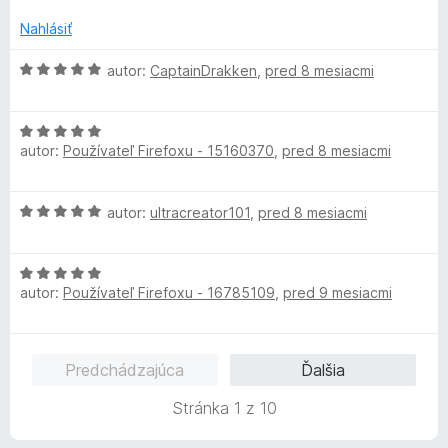
:
5
n
5
o
Nahlásiť
z
t
5
e
H
autor:
CaptainDrakken
,
pred 8 mesiacmi
n
o
i
d
e
H
n
:
autor:
Používateľ Firefoxu - 15160370
,
pred 8 mesiacmi
o
o
5
d
t
z
n
e
H
autor:
ultracreator101
,
pred 8 mesiacmi
5
o
n
o
t
i
d
e
e
H
n
n
:
autor:
Používateľ Firefoxu - 16785109
,
pred 9 mesiacmi
o
o
i
5
d
t
e
z
n
e
:
5
o
n
5
Predchádzajúca
Ďalšia
t
i
z
e
e
5
Stránka 1 z 10
n
:
i
5