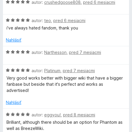
H
n
autor:
crushedgoose808
,
pred 6 mesiacmi
n
:
o
o
i
5
d
t
e
z
H
n
autor:
teo
,
pred 6 mesiacmi
e
:
5
o
o
n
i've always hated fandom, thank you
5
d
t
i
z
n
e
e
Nahlásiť
5
o
n
:
t
i
5
H
autor:
Narthesson
,
pred 7 mesiacmi
e
e
z
o
n
:
5
d
i
5
H
n
autor:
Platinum
,
pred 7 mesiacmi
e
z
o
o
Very good works better with bigger wiki that have a bigger
:
5
d
t
fanbase but beside that it's perfect and works as
5
n
e
advertised!
z
o
n
5
t
i
Nahlásiť
e
e
n
:
H
autor:
eggyou!
,
pred 8 mesiacmi
i
5
o
Brilliant, although there should be an option for Phantom as
e
z
d
well as BreezeWiki.