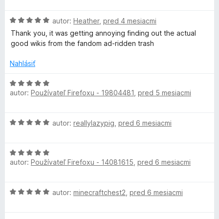
o
o
n
5
u
d
t
i
z
H
n
autor:
Heather
,
pred 4 mesiacmi
e
e
5
d
o
o
n
:
Thank you, it was getting annoying finding out the actual
d
t
i
5
good wikis from the fandom ad-ridden trash
n
e
e
z
d
o
n
:
5
Nahlásiť
t
i
5
y
e
e
z
H
n
:
autor:
Používateľ Firefoxu - 19804481
,
pred 5 mesiacmi
5
o
i
5
d
e
z
n
H
:
autor:
reallylazypig
,
pred 6 mesiacmi
5
o
o
5
t
d
z
e
H
n
5
n
autor:
Používateľ Firefoxu - 14081615
,
pred 6 mesiacmi
o
o
i
d
t
e
n
e
:
H
autor:
minecraftchest2
,
pred 6 mesiacmi
o
n
5
o
t
i
z
d
e
e
5