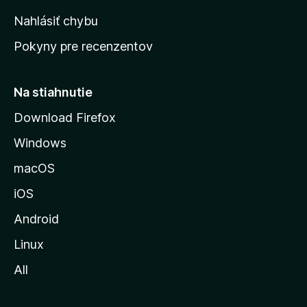
k
Nahlásiť chybu
ú
Pokyny pre recenzentov
s
t
r
Na stiahnutie
á
Download Firefox
n
Windows
k
u
macOS
M
iOS
o
z
Android
i
Linux
l
All
l
y