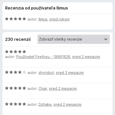
i
:
d
Recenzia od používateľa llimus
4
a
e
,
č
9
H
autor:
llimus
,
pred rokom
F
d
z
o
i
5
d
n
r
o
230 recenzií
o
e
t
f
p
e
H
o
n
autor:
Používateľ Firefoxu - 19991626
,
pred 2 mesiacmi
o
x
l
i
d
e
n
H
autor:
shyrobot
,
pred 2 mesiacmi
:
o
n
o
5
t
d
z
e
k
H
n
autor:
Chair
,
pred 2 mesiacmi
5
n
o
o
i
u
d
t
e
H
n
autor:
Dzhake
,
pred 2 mesiacmi
e
:
o
o
n
I
5
d