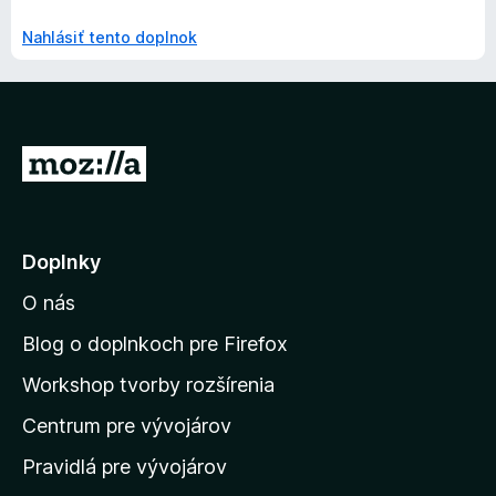
Nahlásiť tento doplnok
P
r
e
j
Doplnky
s
O nás
ť
n
Blog o doplnkoch pre Firefox
a
Workshop tvorby rozšírenia
d
Centrum pre vývojárov
o
m
Pravidlá pre vývojárov
o