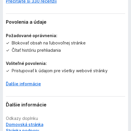
Prečítajte si 330 recenzií
t
i
a
ľ
Povolenia a údaje
n
i
Požadované oprávnenia:
e
Blokovať obsah na ľubovoľnej stránke
j
Čítať históriu prehliadania
e
o
Voliteľné povolenia:
h
o
Pristupovať k údajom pre všetky webové stránky
d
n
Ďalšie informácie
o
t
e
Ďalšie informácie
n
ý
Odkazy doplnku
Domovská stránka
Stránka podpory