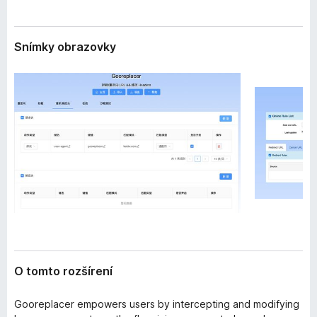
e
d
n
a
i
Snímky obrazovky
č
a
F
i
r
e
f
o
x
O tomto rozšírení
Gooreplacer empowers users by intercepting and modifying