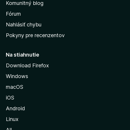
Komunitný blog
v
s
Fórum
k
Nahlásiť chybu
ú
Pokyny pre recenzentov
s
t
r
Na stiahnutie
á
Download Firefox
n
Windows
k
u
macOS
M
iOS
o
z
Android
i
Linux
l
All