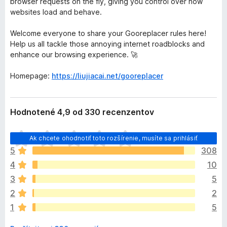
browser requests on the fly, giving you control over how
websites load and behave.
Welcome everyone to share your Gooreplacer rules here!
Help us all tackle those annoying internet roadblocks and
enhance our browsing experience. 🚀
Homepage:
https://liujiacai.net/gooreplacer
Hodnotené 4,9 od 330 recenzentov
D
Ak chcete ohodnotiť toto rozšírenie, musíte sa prihlásiť
o
5
308
p
4
10
l
n
3
5
o
2
2
k
1
5
z
a