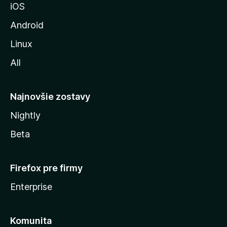
iOS
o
z
Android
i
Linux
l
All
l
y
Najnovšie zostavy
Nightly
Beta
Firefox pre firmy
Enterprise
Komunita