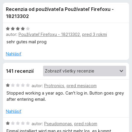
i
:
d
Recenzia od používateľa Používateľ Firefoxu -
2
a
e
,
18213302
č
8
F
d
z
H
i
5
autor:
Používateľ Firefoxu - 18213302
,
pred 3 rokmi
o
r
d
sehr gutes mail prog
o
n
e
o
Nahlásiť
f
p
t
o
e
x
l
141 recenzií
n
i
n
e
H
autor:
Protronics
,
pred mesiacom
:
o
Stopped working a year ago. Can't log in. Button goes grey
4
d
k
after entering email.
z
n
5
o
Nahlásiť
u
t
e
H
autor:
Pseudomonas
,
pred rokom
G
n
o
Einmal installiert wird man es nicht mehr los, es kommt