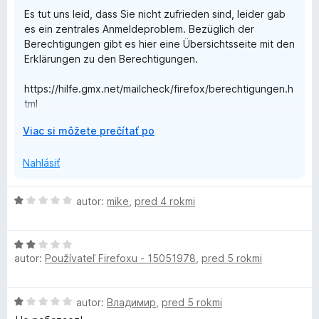
5
Es tut uns leid, dass Sie nicht zufrieden sind, leider gab
es ein zentrales Anmeldeproblem. Bezüglich der
Berechtigungen gibt es hier eine Übersichtsseite mit den
Erklärungen zu den Berechtigungen.
https://hilfe.gmx.net/mailcheck/firefox/berechtigungen.h
tml
r
Viac si môžete prečítať po
Falls Sie noch weitere Fragen haben, jederzeit gerne
o
über mozdev@1und1.de
z
Nahlásiť
b
Mit freundlichen Grüßen
a
Ihr MailCheck Team
H
autor:
mike
,
pred 4 rokmi
l
o
e
d
n
H
n
í
autor:
Používateľ Firefoxu - 15051978
,
pred 5 rokmi
o
o
d
t
n
e
H
autor:
Владимир
,
pred 5 rokmi
o
n
o