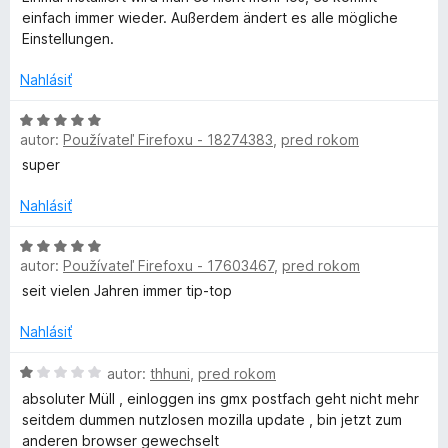
i
d
einfach immer wieder. Außerdem ändert es alle mögliche
M
e
n
Einstellungen.
:
o
1
t
X
Nahlásiť
z
e
5
n
H
M
i
autor:
Používateľ Firefoxu - 18274383
,
pred rokom
o
e
d
super
a
:
n
1
o
Nahlásiť
i
z
t
5
e
H
autor:
Používateľ Firefoxu - 17603467
,
pred rokom
n
o
l
i
d
seit vielen Jahren immer tip-top
e
n
C
:
o
Nahlásiť
5
t
h
z
e
H
autor:
thhuni
,
pred rokom
5
n
o
absoluter Müll , einloggen ins gmx postfach geht nicht mehr
e
i
d
seitdem dummen nutzlosen mozilla update , bin jetzt zum
e
n
anderen browser gewechselt