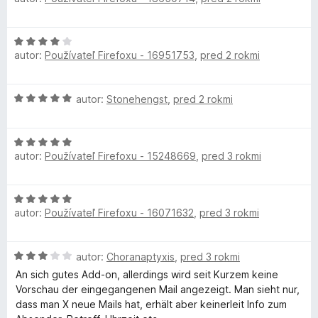
n
t
d
e
n
n
B
H
o
i
autor:
Používateľ Firefoxu - 16951753
,
pred 2 rokmi
o
t
e
r
d
e
:
n
n
1
H
autor:
Stonehengst
,
pred 2 rokmi
o
o
i
z
o
t
e
5
d
e
:
w
H
n
n
5
autor:
Používateľ Firefoxu - 15248669
,
pred 3 rokmi
o
o
i
z
s
d
t
e
5
n
e
:
H
o
n
e
4
autor:
Používateľ Firefoxu - 16071632
,
pred 3 rokmi
o
t
i
z
d
e
e
5
r
n
n
:
H
autor:
Choranaptyxis
,
pred 3 rokmi
o
i
5
o
t
An sich gutes Add-on, allerdings wird seit Kurzem keine
e
z
d
e
Vorschau der eingegangenen Mail angezeigt. Man sieht nur,
:
5
n
n
dass man X neue Mails hat, erhält aber keinerleit Info zum
5
o