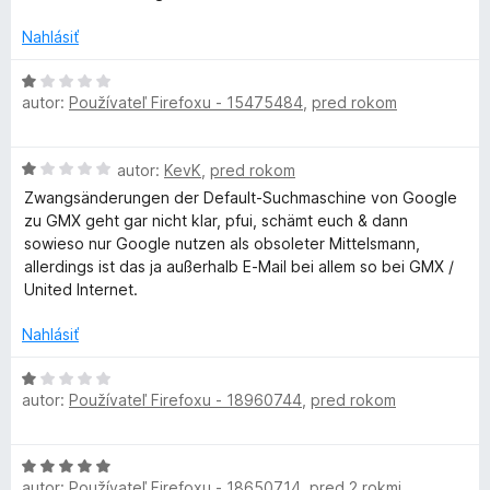
:
o
c
5
t
Nahlásiť
z
e
k
5
n
H
i
autor:
Používateľ Firefoxu - 15475484
,
pred rokom
o
f
e
d
:
n
H
1
autor:
KevK
,
pred rokom
ü
o
o
z
t
Zwangsänderungen der Default-Suchmaschine von Google
d
5
e
zu GMX geht gar nicht klar, pfui, schämt euch & dann
r
n
n
sowieso nur Google nutzen als obsoleter Mittelsmann,
o
i
allerdings ist das ja außerhalb E-Mail bei allem so bei GMX /
I
t
e
United Internet.
e
:
n
h
1
Nahlásiť
i
z
e
H
5
r
:
autor:
Používateľ Firefoxu - 18960744
,
pred rokom
o
1
d
e
z
n
H
5
o
autor:
Používateľ Firefoxu - 18650714
,
pred 2 rokmi
o