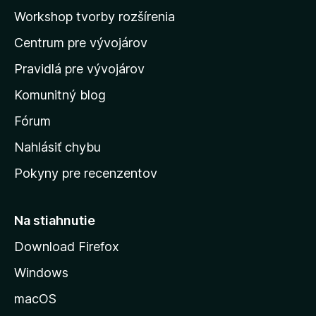
a
Workshop tvorby rozšírenia
d
Centrum pre vývojárov
o
m
Pravidlá pre vývojárov
o
Komunitný blog
v
s
Fórum
k
Nahlásiť chybu
ú
Pokyny pre recenzentov
s
t
r
Na stiahnutie
á
Download Firefox
n
Windows
k
u
macOS
M