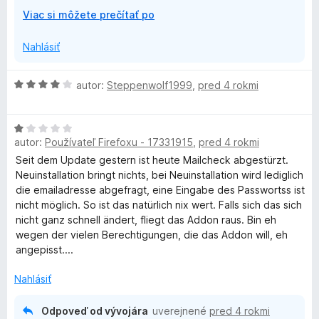
Mit freundlichen Grüßen
r
Viac si môžete prečítať po
Ihr MailCheck Team
o
---
z
Nahlásiť
b
Es tut uns leid, dass Sie nicht zufrieden sind, leider
a
können wir das Problem nicht reproduzieren.
H
autor:
Steppenwolf1999
,
pred 4 rokmi
l
o
e
Bitte setzen Sie sich mit uns über mozdev@1und1.de in
d
n
Verbindung.
H
n
í
autor:
Používateľ Firefoxu - 17331915
,
pred 4 rokmi
o
o
Mit freundlichen Grüßen
d
t
Seit dem Update gestern ist heute Mailcheck abgestürzt.
Ihr MailCheck Team
n
e
Neuinstallation bringt nichts, bei Neuinstallation wird lediglich
o
n
die emailadresse abgefragt, eine Eingabe des Passwortss ist
t
i
nicht möglich. So ist das natürlich nix wert. Falls sich das sich
e
e
nicht ganz schnell ändert, fliegt das Addon raus. Bin eh
n
:
wegen der vielen Berechtigungen, die das Addon will, eh
i
4
angepisst....
e
z
:
5
Nahlásiť
1
z
Odpoveď od vývojára
uverejnené
pred 4 rokmi