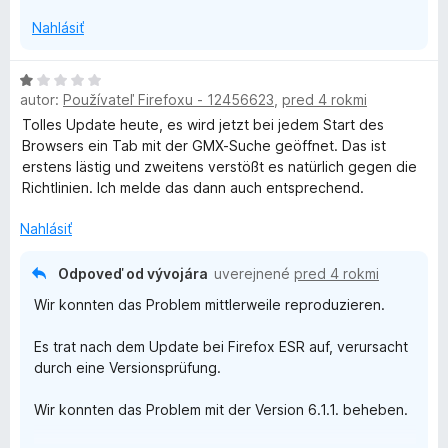
o
Ihr MailCheck Team
sonst-irgendwas, also lasst das bleiben.
z
Nahlásiť
b
---
Nach Jahrelanger Nutzung heute gelöscht.
a
smh
H
l
Es tut uns leid, dass Sie nicht zufrieden sind, leider
autor:
Používateľ Firefoxu - 12456623
,
pred 4 rokmi
o
e
können wir das Problem nicht reproduzieren.
d
Tolles Update heute, es wird jetzt bei jedem Start des
n
n
Browsers ein Tab mit der GMX-Suche geöffnet. Das ist
í
Bitte setzen Sie sich mit uns über mozdev@1und1.de in
o
erstens lästig und zweitens verstößt es natürlich gegen die
Verbindung.
t
Richtlinien. Ich melde das dann auch entsprechend.
e
Mit freundlichen Grüßen
n
Nahlásiť
Ihr MailCheck Team
i
e
Odpoveď od vývojára
uverejnené
pred 4 rokmi
:
Wir konnten das Problem mittlerweile reproduzieren.
1
z
Es trat nach dem Update bei Firefox ESR auf, verursacht
5
durch eine Versionsprüfung.
Wir konnten das Problem mit der Version 6.1.1. beheben.