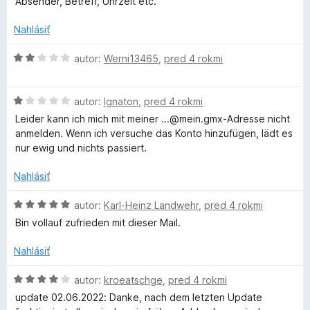
i
Absender, Betreff, Uhrzeit etc.
z
t
e
5
e
:
Nahlásiť
n
5
i
H
z
autor:
Werni13465
,
pred 4 rokmi
e
o
5
:
d
3
H
n
autor:
Ignaton
,
pred 4 rokmi
z
o
o
Leider kann ich mich mit meiner ...@mein.gmx-Adresse nicht
5
d
t
anmelden. Wenn ich versuche das Konto hinzufügen, lädt es
n
e
nur ewig und nichts passiert.
o
n
t
i
Nahlásiť
e
e
n
:
H
autor:
Karl-Heinz Landwehr
,
pred 4 rokmi
i
2
o
Bin vollauf zufrieden mit dieser Mail.
e
z
d
:
5
n
Nahlásiť
1
o
z
t
H
autor:
kroeatschge
,
pred 4 rokmi
5
e
o
update 02.06.2022: Danke, nach dem letzten Update
n
d