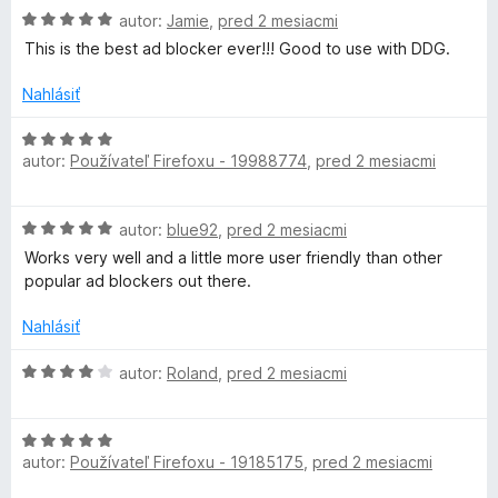
e
H
autor:
Jamie
,
pred 2 mesiacmi
h
:
o
This is the best ad blocker ever!!! Good to use with DDG.
5
d
z
o
n
Nahlásiť
5
o
t
H
s
e
autor:
Používateľ Firefoxu - 19988774
,
pred 2 mesiacmi
o
n
d
t
i
n
H
e
autor:
blue92
,
pred 2 mesiacmi
o
e
o
:
t
Works very well and a little more user friendly than other
d
5
e
popular ad blockers out there.
n
z
r
n
o
5
i
Nahlásiť
t
e
y
e
H
:
autor:
Roland
,
pred 2 mesiacmi
n
o
5
–
i
d
z
e
H
n
5
P
:
autor:
Používateľ Firefoxu - 19185175
,
pred 2 mesiacmi
o
o
5
d
t