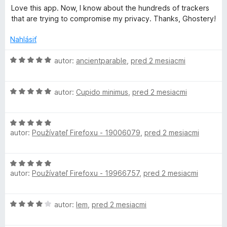
o
o
i
Love this app. Now, I know about the hundreds of trackers
5
d
t
e
that are trying to compromise my privacy. Thanks, Ghostery!
z
n
e
:
5
o
n
Nahlásiť
5
t
i
z
e
e
H
autor:
ancientparable
,
pred 2 mesiacmi
5
n
:
o
i
4
d
e
z
H
n
autor:
Cupido minimus
,
pred 2 mesiacmi
:
5
o
o
5
d
t
z
H
n
e
autor:
Používateľ Firefoxu - 19006079
,
pred 2 mesiacmi
5
o
o
n
d
t
i
n
e
e
H
o
n
:
autor:
Používateľ Firefoxu - 19966757
,
pred 2 mesiacmi
o
t
i
5
d
e
e
z
n
n
:
5
H
autor:
lem
,
pred 2 mesiacmi
o
i
5
o
t
e
z
d