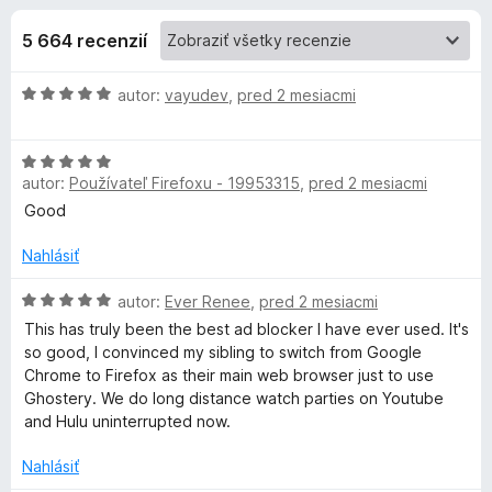
i
:
d
4
5 664 recenzií
a
e
,
č
4
H
autor:
vayudev
,
pred 2 mesiacmi
F
d
z
o
i
5
d
r
o
H
n
e
autor:
Používateľ Firefoxu - 19953315
,
pred 2 mesiacmi
o
o
f
d
p
t
Good
o
n
e
o
n
Nahlásiť
x
l
t
i
e
H
e
autor:
Ever Renee
,
pred 2 mesiacmi
n
n
o
:
This has truly been the best ad blocker I have ever used. It's
i
d
5
so good, I convinced my sibling to switch from Google
k
e
n
z
Chrome to Firefox as their main web browser just to use
:
o
5
Ghostery. We do long distance watch parties on Youtube
5
t
u
and Hulu uninterrupted now.
z
e
5
n
Nahlásiť
G
i