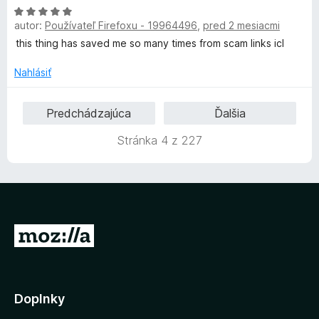
e
:
5
H
n
n
5
autor:
Používateľ Firefoxu - 19964496
,
pred 2 mesiacmi
o
o
i
z
d
t
this thing has saved me so many times from scam links icl
e
5
n
e
:
o
n
Nahlásiť
5
t
i
z
e
e
5
Predchádzajúca
Ďalšia
n
:
i
4
Stránka 4 z 227
e
z
:
5
5
z
5
P
r
e
j
Doplnky
s