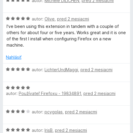
l
H
autor:
Michèle DILICHEN
,
pred 2 mesiacmi
z
o
n
o
5
t
i
d
o
e
e
H
n
autor:
Olive
,
pred 2 mesiacmi
n
:
o
o
i
I've been using this extension in tandem with a couple of
5
c
d
t
e
others for about four or five years. Works great and it is one
z
n
e
:
of the first I install when configuring Firefox on a new
5
k
o
n
5
machine.
t
i
z
e
e
e
Nahlásiť
5
n
:
i
5
H
autor:
LichterUndMaggi
,
pred 2 mesiacmi
r
e
z
o
:
5
d
5
H
n
z
autor:
Používateľ Firefoxu - 19834891
,
pred 2 mesiacmi
o
o
5
d
t
n
e
H
autor:
pcygolas
,
pred 2 mesiacmi
o
n
o
t
i
d
e
e
H
n
autor:
IrisB
,
pred 2 mesiacmi
n
: