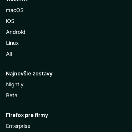
u
macOS
M
iOS
o
z
Android
i
Linux
l
All
l
y
Najnovšie zostavy
Nightly
Beta
Firefox pre firmy
Enterprise