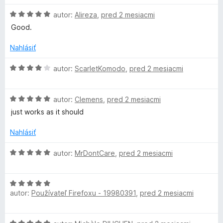
z
n
e
r
H
autor:
Alireza
,
pred 2 mesiacmi
5
o
n
o
t
i
Good.
i
d
e
e
n
n
Nahlásiť
:
v
o
i
4
t
H
e
autor:
ScarletKomodo
,
pred 2 mesiacmi
z
e
o
a
:
5
n
d
5
i
H
n
autor:
Clemens
,
pred 2 mesiacmi
z
c
e
o
o
5
just works as it should
:
d
t
y
5
n
e
Nahlásiť
z
o
n
5
A
t
i
H
autor:
MrDontCare
,
pred 2 mesiacmi
e
e
o
n
:
d
d
i
4
H
n
e
autor:
Používateľ Firefoxu - 19980391
,
pred 2 mesiacmi
z
o
o
B
:
5
d
t
5
n
e