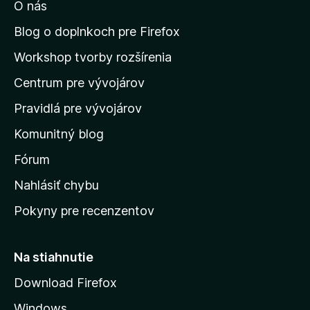
O nás
ť
n
Blog o doplnkoch pre Firefox
a
Workshop tvorby rozšírenia
d
Centrum pre vývojárov
o
m
Pravidlá pre vývojárov
o
Komunitný blog
v
s
Fórum
k
Nahlásiť chybu
ú
Pokyny pre recenzentov
s
t
r
Na stiahnutie
á
Download Firefox
n
Windows
k