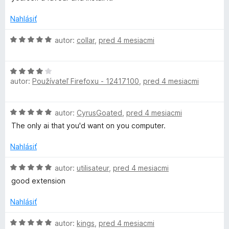
o
n
:
r
t
i
5
Nahlásiť
e
e
z
i
n
:
5
H
autor:
collar
,
pred 4 mesiacmi
i
5
o
v
e
z
d
:
5
H
n
a
5
autor:
Používateľ Firefoxu - 12417100
,
pred 4 mesiacmi
o
o
z
d
t
5
n
e
c
H
autor:
CyrusGoated
,
pred 4 mesiacmi
o
n
o
t
i
The only ai that you'd want on you computer.
y
d
e
e
n
n
Nahlásiť
:
A
o
i
5
t
H
e
autor:
utilisateur
,
pred 4 mesiacmi
z
e
o
:
d
5
good extension
n
d
4
i
n
z
Nahlásiť
B
e
o
5
:
t
H
autor:
kings
,
pred 4 mesiacmi