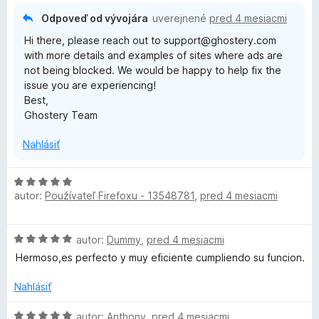
i
5
e
z
Odpoveď od vývojára
uverejnené
pred 4 mesiacmi
:
5
Hi there, please reach out to support@ghostery.com
1
with more details and examples of sites where ads are
z
not being blocked. We would be happy to help fix the
5
issue you are experiencing!
Best,
Ghostery Team
Nahlásiť
H
autor:
Používateľ Firefoxu - 13548781
,
pred 4 mesiacmi
o
d
n
H
autor:
Dummy
,
pred 4 mesiacmi
o
o
t
Hermoso,es perfecto y muy eficiente cumpliendo su funcion.
d
e
n
n
Nahlásiť
o
i
t
H
e
autor:
Anthony
,
pred 4 mesiacmi