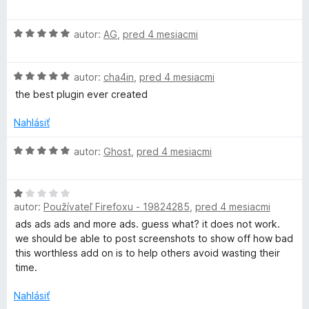
i
o
e
d
:
H
n
autor:
AG
,
pred 4 mesiacmi
5
o
o
z
d
t
5
H
n
autor:
cha4in
,
pred 4 mesiacmi
e
o
o
n
the best plugin ever created
d
t
i
n
e
e
Nahlásiť
o
n
:
t
i
5
H
autor:
Ghost
,
pred 4 mesiacmi
e
e
z
o
n
:
5
d
i
5
H
n
e
autor:
Používateľ Firefoxu - 19824285
,
pred 4 mesiacmi
z
o
o
:
5
d
t
ads ads ads and more ads. guess what? it does not work.
5
n
e
we should be able to post screenshots to show off how bad
z
o
n
this worthless add on is to help others avoid wasting their
5
t
i
time.
e
e
n
:
Nahlásiť