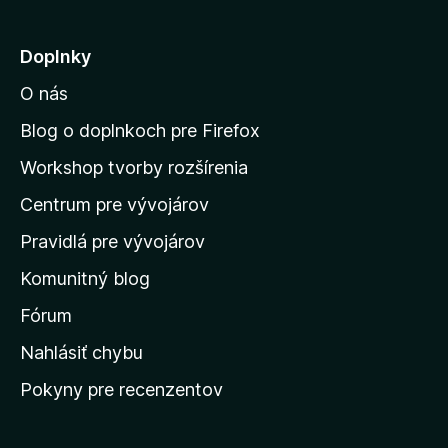
e
j
Doplnky
s
O nás
ť
n
Blog o doplnkoch pre Firefox
a
Workshop tvorby rozšírenia
d
Centrum pre vývojárov
o
m
Pravidlá pre vývojárov
o
Komunitný blog
v
s
Fórum
k
Nahlásiť chybu
ú
Pokyny pre recenzentov
s
t