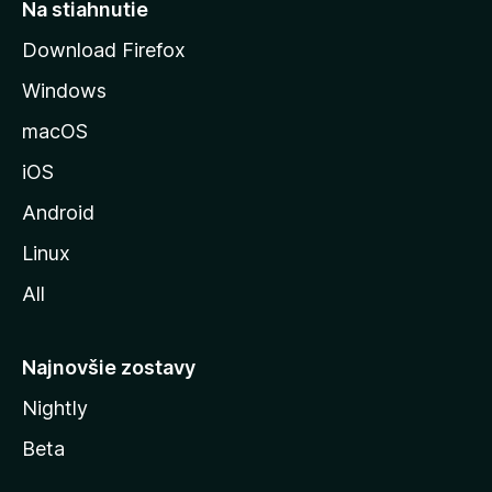
r
Na stiahnutie
á
Download Firefox
n
Windows
k
u
macOS
M
iOS
o
z
Android
i
Linux
l
All
l
y
Najnovšie zostavy
Nightly
Beta