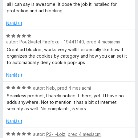
l
5
e
o
all i can say is awesome, it dose the job it installed for,
z
n
d
protection and ad blocking
5
o
i
n
e
o
Nahlásiť
:
t
c
5
e
H
z
n
autor:
Používateľ Firefoxu - 19441140
,
pred 4 mesiacmi
o
k
5
i
d
Great ad blocker, works very well! I especially like how it
e
n
organizes the cookies by category and how you can set it
e
:
o
to automatically deny cookie pop-ups
5
t
r
z
e
Nahlásiť
5
n
i
H
autor:
Neb
,
pred 4 mesiacmi
e
o
Seamless product, I barely notice it there; yet, I I have no
:
d
adds anywhere. Not to mention it has a bit of internet
5
n
security as well. No complaints, 5 stars.
z
o
5
t
Nahlásiť
e
n
H
autor:
P2-_-Lolz
,
pred 4 mesiacmi