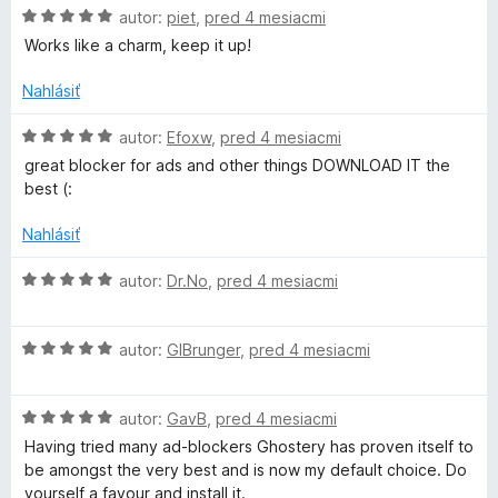
H
5
autor:
piet
,
pred 4 mesiacmi
o
h
o
z
t
Works like a charm, keep it up!
d
5
e
n
o
n
Nahlásiť
o
i
t
H
e
autor:
Efoxw
,
pred 4 mesiacmi
s
e
o
:
great blocker for ads and other things DOWNLOAD IT the
n
d
5
best (:
t
i
n
z
e
o
5
Nahlásiť
e
:
t
5
e
H
autor:
Dr.No
,
pred 4 mesiacmi
z
n
r
o
5
i
d
e
H
n
autor:
GIBrunger
,
pred 4 mesiacmi
y
:
o
o
5
d
t
–
z
H
n
autor:
GavB
,
pred 4 mesiacmi
e
5
o
o
n
Having tried many ad-blockers Ghostery has proven itself to
P
d
t
i
be amongst the very best and is now my default choice. Do
n
e
e
yourself a favour and install it.