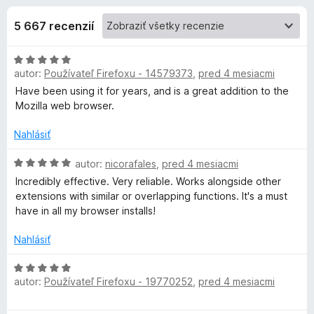
i
:
d
4
5 667 recenzií
a
e
,
č
4
H
F
d
z
autor:
Používateľ Firefoxu - 14579373
,
pred 4 mesiacmi
o
i
5
d
Have been using it for years, and is a great addition to the
r
o
n
Mozilla web browser.
e
o
f
p
t
Nahlásiť
o
e
n
H
x
autor:
nicorafales
,
pred 4 mesiacmi
l
i
o
Incredibly effective. Very reliable. Works alongside other
e
d
extensions with similar or overlapping functions. It's a must
n
:
n
have in all my browser installs!
5
o
k
z
t
Nahlásiť
5
e
n
u
H
i
autor:
Používateľ Firefoxu - 19770252
,
pred 4 mesiacmi
o
e
d
G
:
n