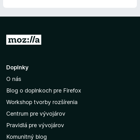
z
e
5
:
5
z
5
P
r
e
j
Doplnky
s
O nás
ť
n
Blog o doplnkoch pre Firefox
a
Workshop tvorby rozšírenia
d
Centrum pre vývojárov
o
m
Pravidlá pre vývojárov
o
Komunitný blog
v