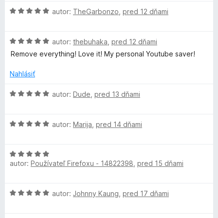
e
5
n
H
autor:
TheGarbonzo
,
pred 12 dňami
i
o
e
d
H
:
n
autor:
thebuhaka
,
pred 12 dňami
o
5
o
Remove everything! Love it! My personal Youtube saver!
d
z
t
n
5
e
Nahlásiť
o
n
t
i
H
autor:
Dude
,
pred 13 dňami
e
e
o
n
:
d
i
5
H
n
autor:
Marija
,
pred 14 dňami
e
z
o
o
:
5
d
t
5
H
n
e
autor:
Používateľ Firefoxu - 14822398
,
pred 15 dňami
z
o
o
n
5
d
t
i
n
e
e
H
autor:
Johnny Kaung
,
pred 17 dňami
o
n
:
o
t
i
5
d
e
e
z