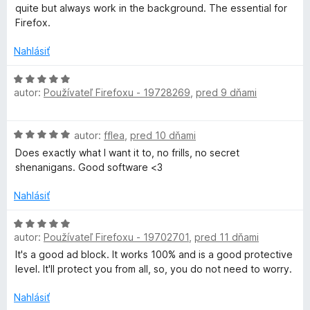
l
i
5
d
quite but always work in the background. The essential for
e
z
n
Firefox.
:
o
5
o
1
t
Nahlásiť
z
e
c
5
n
H
i
autor:
Používateľ Firefoxu - 19728269
,
pred 9 dňami
o
k
e
d
:
n
e
H
5
autor:
fflea
,
pred 10 dňami
o
o
z
t
Does exactly what I want it to, no frills, no secret
d
5
r
e
shenanigans. Good software <3
n
n
o
i
Nahlásiť
t
e
e
H
:
n
autor:
Používateľ Firefoxu - 19702701
,
pred 11 dňami
o
5
i
d
z
It's a good ad block. It works 100% and is a good protective
e
n
5
level. It'll protect you from all, so, you do not need to worry.
:
o
5
t
Nahlásiť
z