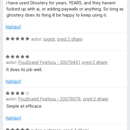
o
:
o
I have used Ghostery for years. YEARS, and they havent
d
3
t
h
fucked up with ai, or adding paywalls or anything. So long as
n
z
e
ghostery does its thing ill be happy to keep using it.
o
5
n
o
t
i
Nahlásiť
e
e
s
n
:
H
autor:
luigidr
,
pred 2 dňami
i
5
o
e
z
t
d
:
5
H
n
5
autor:
Používateľ Firefoxu - 20079451
,
pred 2 dňami
o
o
e
z
d
t
It does its job well.
5
n
e
r
o
n
Nahlásiť
t
i
y
e
H
e
autor:
Používateľ Firefoxu - 20079076
,
pred 2 dňami
n
o
:
i
d
5
Simple et efficace
–
e
n
z
:
o
5
Nahlásiť
P
5
t
z
e
H