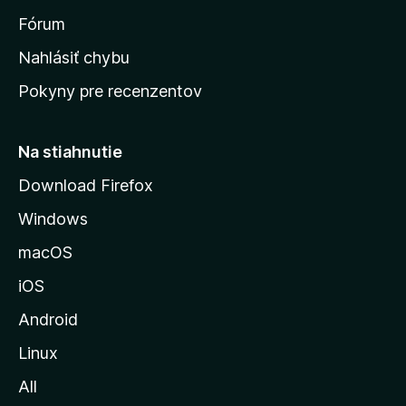
s
Fórum
k
Nahlásiť chybu
ú
Pokyny pre recenzentov
s
t
r
Na stiahnutie
á
Download Firefox
n
Windows
k
u
macOS
M
iOS
o
z
Android
i
Linux
l
All
l