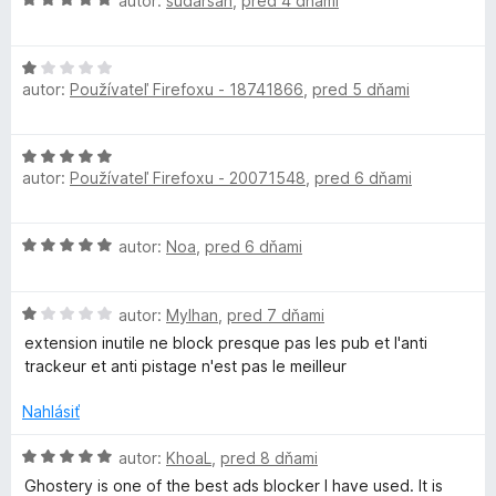
autor:
sudarsan
,
pred 4 dňami
r
5
n
o
i
d
H
i
e
n
autor:
Používateľ Firefoxu - 18741866
,
pred 5 dňami
o
:
o
d
4
t
v
n
z
e
H
o
5
n
a
autor:
Používateľ Firefoxu - 20071548
,
pred 6 dňami
o
t
i
d
e
e
n
c
n
:
H
autor:
Noa
,
pred 6 dňami
o
i
5
o
t
e
z
y
d
e
:
5
H
n
autor:
Mylhan
,
pred 7 dňami
n
1
A
o
o
i
extension inutile ne block presque pas les pub et l'anti
z
d
t
e
trackeur et anti pistage n'est pas le meilleur
5
n
e
d
:
o
n
Nahlásiť
5
t
i
z
B
e
e
H
autor:
KhoaL
,
pred 8 dňami
5
n
:
o
Ghostery is one of the best ads blocker I have used. It is