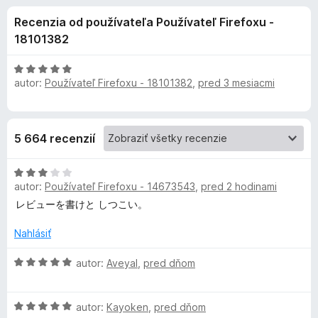
i
:
d
Recenzia od používateľa Používateľ Firefoxu -
4
a
e
,
18101382
č
4
F
d
z
H
i
5
autor:
Používateľ Firefoxu - 18101382
,
pred 3 mesiacmi
o
r
d
o
n
e
o
f
p
5 664 recenzií
t
o
e
x
l
H
n
autor:
Používateľ Firefoxu - 14673543
,
pred 2 hodinami
o
i
d
n
e
レビューを書けと しつこい。
n
:
o
5
Nahlásiť
k
t
z
e
H
5
autor:
Aveyal
,
pred dňom
u
n
o
i
d
G
H
e
n
autor:
Kayoken
,
pred dňom