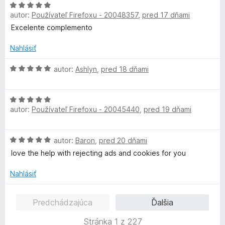
H
n
n
:
5
autor:
Používateľ Firefoxu - 20048357
,
pred 17 dňami
o
o
i
5
d
t
Excelente complemento
e
z
n
e
:
5
o
n
Nahlásiť
5
t
i
z
e
H
e
autor:
Ashlyn
,
pred 18 dňami
5
n
o
:
i
d
5
H
e
n
z
autor:
Používateľ Firefoxu - 20045440
,
pred 19 dňami
o
:
o
5
d
5
t
n
z
e
H
autor:
Baron
,
pred 20 dňami
o
5
n
o
t
i
love the help with rejecting ads and cookies for you
d
e
e
n
n
Nahlásiť
:
o
i
5
t
e
z
Predchádzajúca
Ďalšia
e
:
5
n
5
Stránka 1 z 227
i