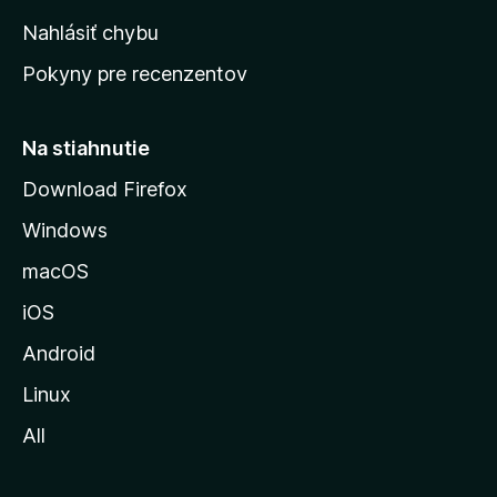
k
Nahlásiť chybu
ú
Pokyny pre recenzentov
s
t
r
Na stiahnutie
á
Download Firefox
n
Windows
k
u
macOS
M
iOS
o
z
Android
i
Linux
l
All
l
y