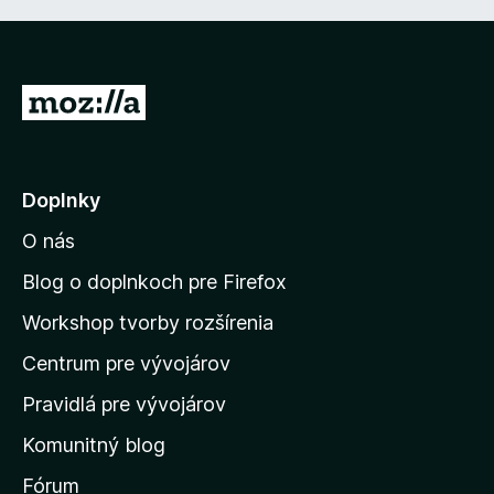
P
r
e
j
Doplnky
s
O nás
ť
n
Blog o doplnkoch pre Firefox
a
Workshop tvorby rozšírenia
d
Centrum pre vývojárov
o
m
Pravidlá pre vývojárov
o
Komunitný blog
v
s
Fórum