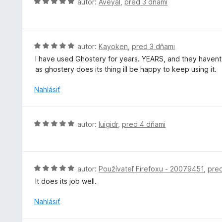
H
autor:
Aveyal
,
pred 3 dňami
o
d
n
o
H
autor:
Kayoken
,
pred 3 dňami
t
o
I have used Ghostery for years. YEARS, and they havent 
e
d
as ghostery does its thing ill be happy to keep using it.
n
n
i
o
Nahlásiť
e
t
:
e
5
n
H
autor:
luigidr
,
pred 4 dňami
z
i
o
5
e
d
:
n
5
o
H
autor:
Používateľ Firefoxu - 20079451
,
pre
z
t
o
5
It does its job well.
e
d
n
n
Nahlásiť
i
o
e
t