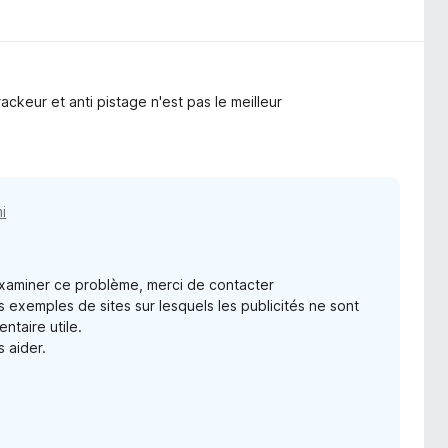
rackeur et anti pistage n'est pas le meilleur
i
examiner ce problème, merci de contacter
xemples de sites sur lesquels les publicités ne sont
ntaire utile.
s aider.