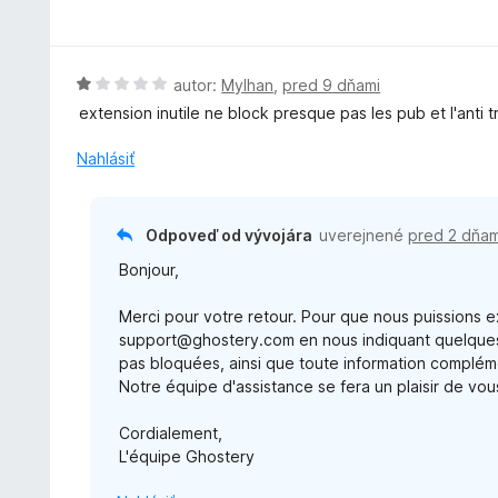
t
o
:
e
d
1
n
n
z
i
o
H
autor:
Mylhan
,
pred 9 dňami
5
e
t
o
extension inutile ne block presque pas les pub et l'anti t
:
e
d
5
n
n
Nahlásiť
z
i
o
5
e
t
:
e
Odpoveď od vývojára
uverejnené
pred 2 dňam
5
n
z
Bonjour,
i
5
e
Merci pour votre retour. Pour que nous puissions 
:
support@ghostery.com en nous indiquant quelques e
1
pas bloquées, ainsi que toute information compléme
z
Notre équipe d'assistance se fera un plaisir de vou
5
Cordialement,
L'équipe Ghostery