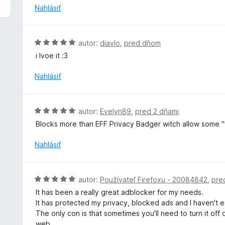
5
n
Nahlásiť
z
o
5
t
e
H
autor:
diavlo
,
pred dňom
n
o
i lvoe it :3
i
d
e
n
Nahlásiť
:
o
5
t
z
e
H
5
autor:
Evelyn89
,
pred 2 dňami
n
o
Blocks more than EFF Privacy Badger witch allow some "f
i
d
e
n
Nahlásiť
:
o
5
t
z
e
H
5
autor:
Používateľ Firefoxu - 20084842
,
pre
n
o
It has been a really great adblocker for my needs.
i
d
It has protected my privacy, blocked ads and I haven't
e
n
The only con is that sometimes you'll need to turn it of
:
o
web.