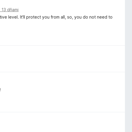
 13 dňami
ve level. It'll protect you from all, so, you do not need to
!