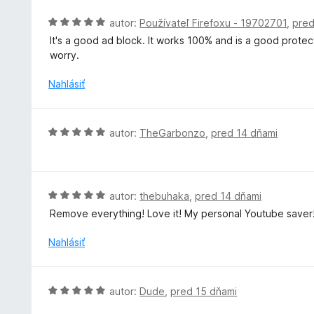
t
:
e
H
autor:
Používateľ Firefoxu - 19702701
,
pred
5
n
o
z
It's a good ad block. It works 100% and is a good protecti
i
d
5
worry.
e
n
:
o
Nahlásiť
5
t
z
e
5
n
H
autor:
TheGarbonzo
,
pred 14 dňami
i
o
e
d
:
n
5
o
H
autor:
thebuhaka
,
pred 14 dňami
z
t
o
5
Remove everything! Love it! My personal Youtube saver
e
d
n
n
Nahlásiť
i
o
e
t
:
e
H
autor:
Dude
,
pred 15 dňami
5
n
o
z
i