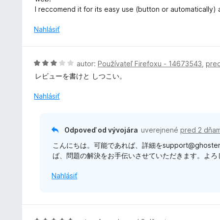
5
t
I reccomend it for its easy use (button or automatically)
z
e
5
n
Nahlásiť
i
e
:
H
autor:
Používateľ Firefoxu - 14673543
,
pre
5
o
レビューを書けと しつこい。
z
d
5
n
Nahlásiť
o
t
e
Odpoveď od vývojára
uverejnené
pred 2 dňam
n
こんにちは。可能であれば、詳細をsupport@ghos
i
ば、問題の解決をお手伝いさせていただきます。よろしく
e
:
Nahlásiť
3
z
5