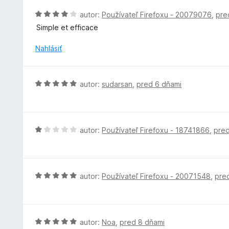
:
e
H
autor:
Používateľ Firefoxu - 20079076
,
pre
5
n
o
z
Simple et efficace
i
d
5
e
n
Nahlásiť
:
o
5
t
z
e
H
5
autor:
sudarsan
,
pred 6 dňami
n
o
i
d
e
n
:
o
H
autor:
Používateľ Firefoxu - 18741866
,
pred
4
t
o
z
e
d
5
n
n
i
o
H
autor:
Používateľ Firefoxu - 20071548
,
pre
e
t
o
:
e
d
5
n
n
z
i
o
H
autor:
Noa
,
pred 8 dňami
5
e