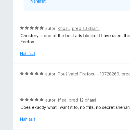
Nahlásiť
H
autor:
KhoaL
,
pred 10 dňami
o
Ghostery is one of the best ads blocker I have used. It 
d
Firefox.
n
o
Nahlásiť
t
e
n
H
autor:
Používateľ Firefoxu - 19728269
,
pre
i
o
e
d
:
n
5
o
H
autor:
fflea
,
pred 12 dňami
z
t
o
5
Does exactly what I want it to, no frills, no secret shen
e
d
n
n
Nahlásiť
i
o
e