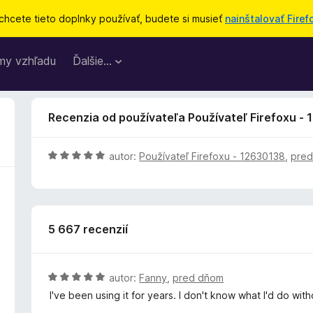
chcete tieto doplnky používať, budete si musieť
nainštalovať Firef
my vzhľadu
Ďalšie…
Recenzia od používateľa Používateľ Firefoxu -
H
autor:
Používateľ Firefoxu - 12630138
,
pred
o
d
n
o
5 667 recenzií
t
e
n
i
H
autor:
Fanny
,
pred dňom
e
o
I've been using it for years. I don't know what I'd do witho
:
d