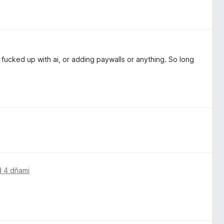
fucked up with ai, or adding paywalls or anything. So long
d 4 dňami