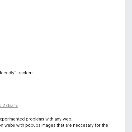
riendly" trackers.
d 2 dňami
 experimented problems with any web.
f on webs with popups images that are neccesary for the