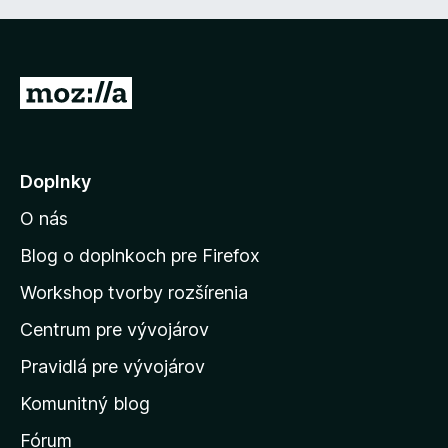
P
r
e
j
Doplnky
s
O nás
ť
n
Blog o doplnkoch pre Firefox
a
Workshop tvorby rozšírenia
d
Centrum pre vývojárov
o
m
Pravidlá pre vývojárov
o
Komunitný blog
v
s
Fórum