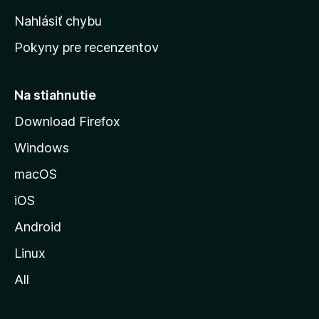
k
Nahlásiť chybu
ú
Pokyny pre recenzentov
s
t
r
Na stiahnutie
á
Download Firefox
n
Windows
k
u
macOS
M
iOS
o
z
Android
i
Linux
l
All
l
y