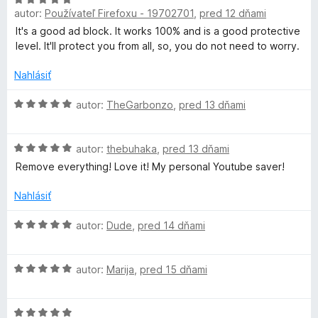
:
n
autor:
Používateľ Firefoxu - 19702701
,
pred 12 dňami
o
5
i
d
z
It's a good ad block. It works 100% and is a good protective
e
n
5
level. It'll protect you from all, so, you do not need to worry.
:
o
5
t
Nahlásiť
z
e
5
n
H
autor:
TheGarbonzo
,
pred 13 dňami
i
o
e
d
H
:
n
autor:
thebuhaka
,
pred 13 dňami
o
5
o
Remove everything! Love it! My personal Youtube saver!
d
z
t
n
5
e
Nahlásiť
o
n
t
i
H
autor:
Dude
,
pred 14 dňami
e
e
o
n
:
d
i
5
H
n
autor:
Marija
,
pred 15 dňami
e
z
o
o
:
5
d
t
5
H
n
e