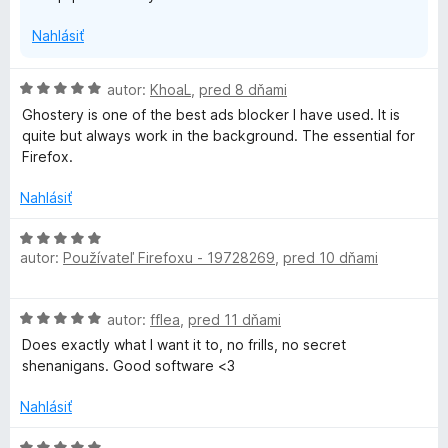
Nahlásiť
H
autor:
KhoaL
,
pred 8 dňami
o
Ghostery is one of the best ads blocker I have used. It is
d
quite but always work in the background. The essential for
n
Firefox.
o
t
Nahlásiť
e
n
H
i
autor:
Používateľ Firefoxu - 19728269
,
pred 10 dňami
o
e
d
:
n
H
5
autor:
fflea
,
pred 11 dňami
o
o
z
t
Does exactly what I want it to, no frills, no secret
d
5
e
shenanigans. Good software <3
n
n
o
i
Nahlásiť
t
e
e
H