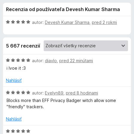
i
:
d
Recenzia od používateľa Devesh Kumar Sharma
4
a
e
,
č
4
H
autor:
Devesh Kumar Sharma
,
pred 2 rokmi
F
d
z
o
i
5
d
n
r
o
5 667 recenzií
o
e
t
f
p
e
H
autor:
diavlo
,
pred 22 minútami
o
n
o
i lvoe it :3
x
l
i
d
e
n
Nahlásiť
:
o
n
5
t
H
autor:
Evelyn89
,
pred 8 hodinami
z
e
o
k
Blocks more than EFF Privacy Badger witch allow some
5
n
d
"friendly" trackers.
i
n
u
e
o
Nahlásiť
:
t
G
5
e
H