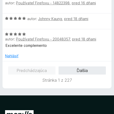
autor:
Používateľ Firefoxu - 14822398
,
pred 16 dňami
z
o
o
n
5
d
t
i
n
e
e
H
autor:
Johnny Kaung
,
pred 18 dňami
o
n
:
o
t
i
5
d
e
e
z
H
n
n
:
5
autor:
Používateľ Firefoxu - 20048357
,
pred 18 dňami
o
o
i
5
d
t
Excelente complemento
e
z
n
e
:
5
o
n
Nahlásiť
5
t
i
z
e
e
5
Predchádzajúca
Ďalšia
n
:
i
5
Stránka 1 z 227
e
z
:
5
5
z
5
P