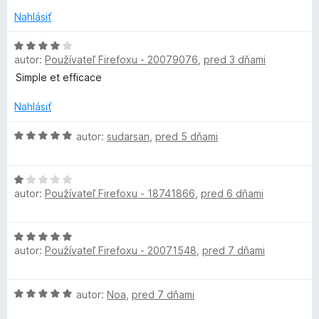
l
n
e
o
n
Nahlásiť
t
i
o
e
H
e
autor:
Používateľ Firefoxu - 20079076
,
pred 3 dňami
n
o
:
c
i
d
5
Simple et efficace
e
n
z
k
:
o
5
Nahlásiť
5
t
e
z
e
H
autor:
sudarsan
,
pred 5 dňami
5
n
o
i
d
r
H
e
n
autor:
Používateľ Firefoxu - 18741866
,
pred 6 dňami
o
:
o
d
4
t
n
z
e
H
o
5
n
autor:
Používateľ Firefoxu - 20071548
,
pred 7 dňami
o
t
i
d
e
e
n
n
:
H
autor:
Noa
,
pred 7 dňami
o
i
5
o
t
e
z