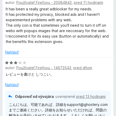
z
n
autor:
Používateľ Firefoxu - 20084842
,
pred 11 hodinami
o
5
i
h
d
It has been a really great adblocker for my needs.
e
n
It has protected my privacy, blocked ads and I haven't
:
o
experimented problems with any web.
o
5
t
The only con is that sometimes you'll need to turn it off on
z
e
webs with popups images that are neccesary for the web.
s
5
n
I reccomend it for its easy use (button or automatically) and
i
the benefits this extension gives.
t
e
:
Nahlásiť
5
e
z
H
autor:
Používateľ Firefoxu - 14673543
,
pred dňom
5
o
r
d
レビューを書けと しつこい。
n
y
o
Nahlásiť
t
–
e
Odpoveď od vývojára
uverejnené
pred 13 hodinami
n
こんにちは。可能であれば、詳細をsupport@ghostery.com
i
P
までご連絡ください。詳細をお知らせいただければ、問題の
e
解決をお手伝いさせていただきます。よろしくお願いいたし