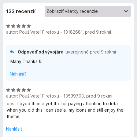
i
:
d
4
133 recenzií
a
e
,
č
6
H
F
d
z
autor:
Používateľ Firefoxu - 13182681
,
pred 9 rokmi
o
i
5
d
r
o
n
e
o
Odpoveď od vývojára
uverejnené
pred 9 rokmi
f
p
t
Many Thanks !!!
o
e
n
x
l
Nahlásiť
i
e
n
H
:
autor:
Používateľ Firefoxu - 13539703
,
pred 9 rokmi
o
5
k
d
z
best floyed theme yet thx for paying attention to detail
n
5
when you did this i can see all my icons and still enjoy the
o
theme
u
t
e
Nahlásiť
f
n