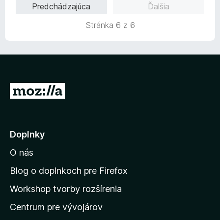
Predchádzajúca
Ďalšia
5
e
z
n
Stránka 6 z 6
5
i
e
:
5
z
5
P
r
e
j
Doplnky
s
O nás
ť
n
Blog o doplnkoch pre Firefox
a
Workshop tvorby rozšírenia
d
Centrum pre vývojárov
o