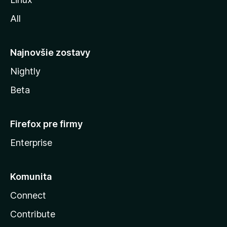
l
All
l
y
Najnovšie zostavy
Nightly
Beta
Firefox pre firmy
Enterprise
Komunita
Connect
Contribute