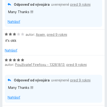
i
Odpoveď od vývojára
uverejnené
pred 9 rokmi
o
e
Many Thanks !!!
:
5
r
Nahlásiť
z
5
e
H
autor:
Aswin
,
pred 9 rokmi
o
it's okk
v
d
n
Nahlásiť
e
o
t
H
e
r
autor:
Používateľ Firefoxu - 13281813
,
pred 9 rokmi
o
n
d
i
n
f
e
o
Odpoveď od vývojára
uverejnené
pred 9 rokmi
:
t
l
Many Thanks !!!
3
e
z
n
Nahlásiť
o
5
i
e