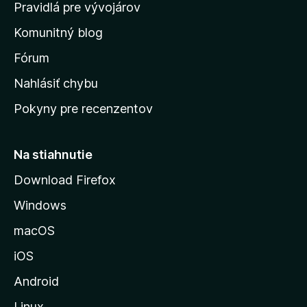
m
Pravidlá pre vývojárov
o
Komunitný blog
v
s
Fórum
k
Nahlásiť chybu
ú
Pokyny pre recenzentov
s
t
r
Na stiahnutie
á
Download Firefox
n
Windows
k
u
macOS
M
iOS
o
z
Android
i
Linux