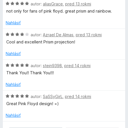
H
:
y
autor:
aliasGrace
,
pred 13 rokmi
o
5
not only for fans of pink floyd. great prism and rainbow.
d
z
d
n
5
Nahlásiť
o
_
t
H
autor:
Azrael De Almas
,
pred 13 rokmi
e
o
Cool and excellent Prism projection!
1
n
d
i
n
Nahlásiť
e
o
1
:
t
H
autor:
stein9398
,
pred 14 rokmi
5
e
o
Thank You!! Thank You!!!
z
n
d
5
i
n
Nahlásiť
e
o
:
t
H
autor:
SaSSyGirL
,
pred 14 rokmi
4
e
o
Great Pink Floyd design! =)
z
n
d
5
i
n
Nahlásiť
e
o
:
t