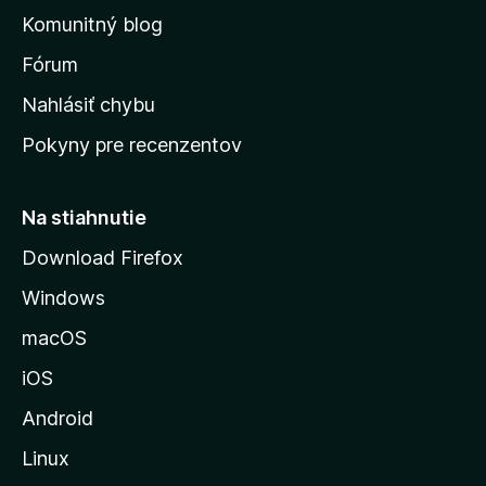
o
Komunitný blog
v
s
Fórum
k
Nahlásiť chybu
ú
Pokyny pre recenzentov
s
t
r
Na stiahnutie
á
Download Firefox
n
Windows
k
u
macOS
M
iOS
o
z
Android
i
Linux
l