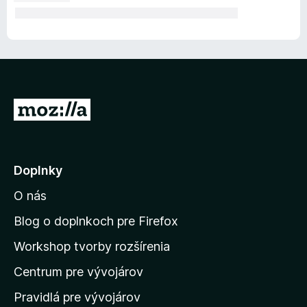
P
r
e
j
Doplnky
s
O nás
ť
n
Blog o doplnkoch pre Firefox
a
Workshop tvorby rozšírenia
d
Centrum pre vývojárov
o
m
Pravidlá pre vývojárov