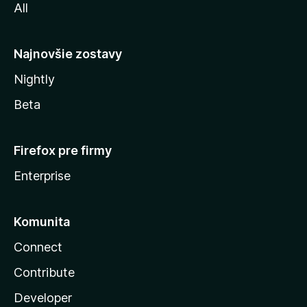
All
l
y
Najnovšie zostavy
Nightly
Beta
Firefox pre firmy
Enterprise
Komunita
Connect
Contribute
Developer