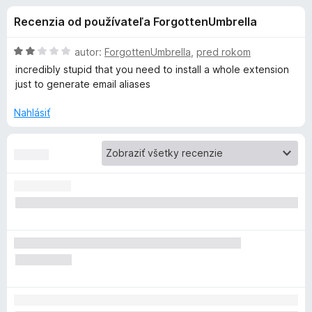
i
:
d
Recenzia od používateľa ForgottenUmbrella
4
a
e
,
č
3
H
autor:
ForgottenUmbrella
,
pred rokom
F
d
z
o
incredibly stupid that you need to install a whole extension
i
5
d
just to generate email aliases
n
r
o
o
e
Nahlásiť
t
f
p
e
o
n
x
l
i
e
:
n
2
z
k
5
u
D