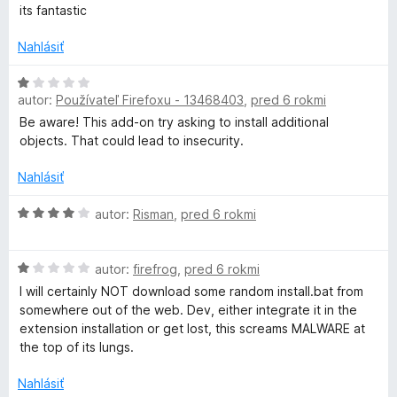
:
o
its fantastic
t
1
d
z
n
Nahlásiť
h
5
o
t
H
F
e
autor:
Používateľ Firefoxu - 13468403
,
pred 6 rokmi
o
n
d
Be aware! This add-on try asking to install additional
i
n
l
objects. That could lead to insecurity.
e
o
:
t
Nahlásiť
a
5
e
z
n
H
autor:
Risman
,
pred 6 rokmi
s
5
i
o
e
d
h
H
:
n
autor:
firefrog
,
pred 6 rokmi
o
1
o
I will certainly NOT download some random install.bat from
d
z
t
somewhere out of the web. Dev, either integrate it in the
G
n
5
e
extension installation or get lost, this screams MALWARE at
o
n
the top of its lungs.
e
t
i
e
e
Nahlásiť