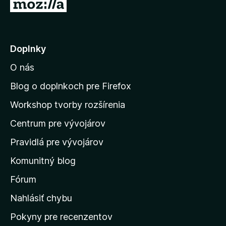
P
z
r
5
e
j
Doplnky
s
O nás
ť
n
Blog o doplnkoch pre Firefox
a
Workshop tvorby rozšírenia
d
Centrum pre vývojárov
o
m
Pravidlá pre vývojárov
o
Komunitný blog
v
s
Fórum
k
Nahlásiť chybu
ú
Pokyny pre recenzentov
s