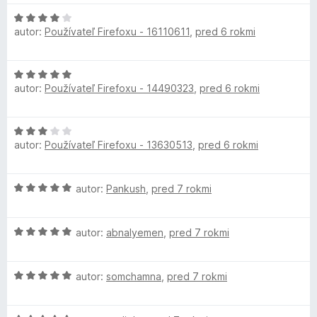
t
n
:
i
4
H
e
z
autor:
Používateľ Firefoxu - 16110611
,
pred 6 rokmi
o
:
5
d
1
n
H
z
o
autor:
Používateľ Firefoxu - 14490323
,
pred 6 rokmi
o
5
t
d
e
n
n
H
o
i
autor:
Používateľ Firefoxu - 13630513
,
pred 6 rokmi
o
t
e
d
e
:
n
n
4
H
autor:
Pankush
,
pred 7 rokmi
o
i
z
o
t
e
5
d
e
:
H
n
autor:
abnalyemen
,
pred 7 rokmi
n
5
o
o
i
z
d
t
e
5
H
n
autor:
somchamna
,
pred 7 rokmi
e
:
o
o
n
3
d
t
i
z