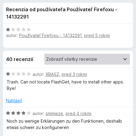
i
:
d
Recenzia od používateľa Používateľ Firefoxu -
3
a
e
,
14132291
č
6
F
d
z
H
i
5
autor:
Používateľ Firefoxu - 14132291
,
pred 5 rokmi
o
r
d
o
n
e
o
f
p
40 recenzií
t
o
e
x
l
H
n
autor:
XBASZ
,
pred 3 rokmi
o
i
Trash. Can not locate FlashGet, have to install other apps.
d
n
e
Bye!
n
:
o
1
Nahlásiť
k
t
z
e
5
H
autor:
smmieze
,
pred 4 rokmi
u
n
o
Noch zu wenige Erklärungen zu den Funktionen, deshalb
i
d
etwas schwer zu konfigurieren
D
e
n