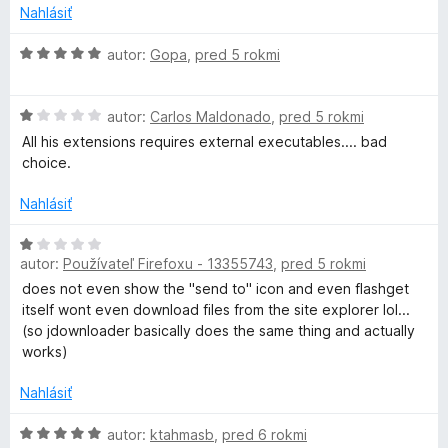
:
o
Nahlásiť
1
t
o
z
e
H
autor:
Gopa
,
pred 5 rokmi
5
n
o
w
i
d
e
H
n
autor:
Carlos Maldonado
,
pred 5 rokmi
n
:
o
o
All his extensions requires external executables.... bad
4
d
t
choice.
l
z
n
e
5
o
n
Nahlásiť
t
i
o
e
e
H
n
:
autor:
Používateľ Firefoxu - 13355743
,
pred 5 rokmi
o
a
i
5
d
does not even show the "send to" icon and even flashget
e
z
n
itself wont even download files from the site explorer lol...
d
:
5
o
(so jdownloader basically does the same thing and actually
1
t
works)
w
z
e
5
n
Nahlásiť
i
i
e
H
autor:
ktahmasb
,
pred 6 rokmi