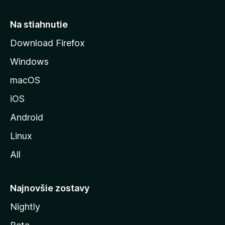
t
r
Na stiahnutie
á
Download Firefox
n
Windows
k
u
macOS
M
iOS
o
z
Android
i
Linux
l
All
l
y
Najnovšie zostavy
Nightly