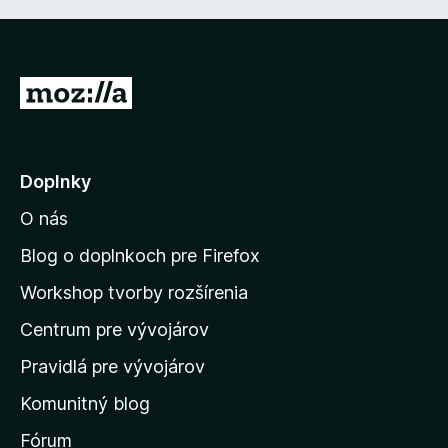
P
r
e
j
Doplnky
s
O nás
ť
n
Blog o doplnkoch pre Firefox
a
Workshop tvorby rozšírenia
d
Centrum pre vývojárov
o
m
Pravidlá pre vývojárov
o
Komunitný blog
v
s
Fórum