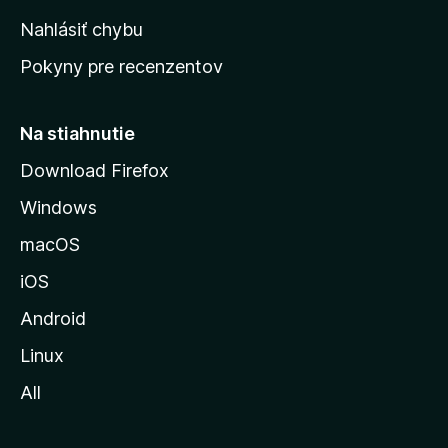
k
Nahlásiť chybu
ú
Pokyny pre recenzentov
s
t
r
Na stiahnutie
á
Download Firefox
n
Windows
k
u
macOS
M
iOS
o
z
Android
i
Linux
l
All
l
y