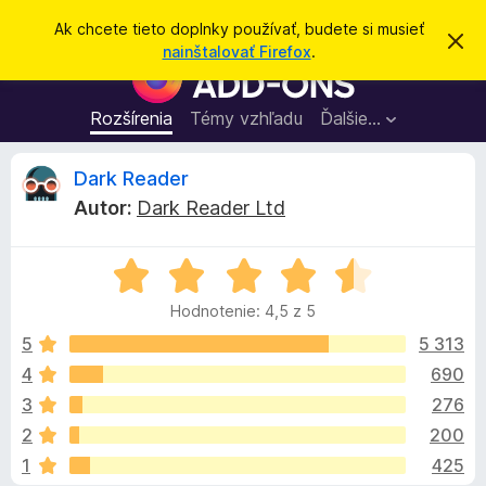
H
Prihlásiť sa
Ak chcete tieto doplnky používať, budete si musieť
Z
ľ
nainštalovať Firefox
.
a
D
a
v
o
r
d
i
p
Rozšírenia
Témy vzhľadu
Ďalšie…
a
e
l
ť
ť
t
n
R
Dark Reader
o
k
t
Autor:
Dark Reader Ltd
o
y
e
o
p
z
n
H
r
c
á
o
e
m
Hodnotenie: 4,5 z 5
d
e
p
e
n
n
5
5 313
r
i
o
e
4
690
e
n
t
h
3
276
e
l
n
z
2
200
i
i
1
425
e
a